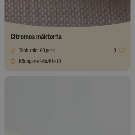
Citromos máktorta
Több, mint 60 perc
9
Könnyen elkészíthető