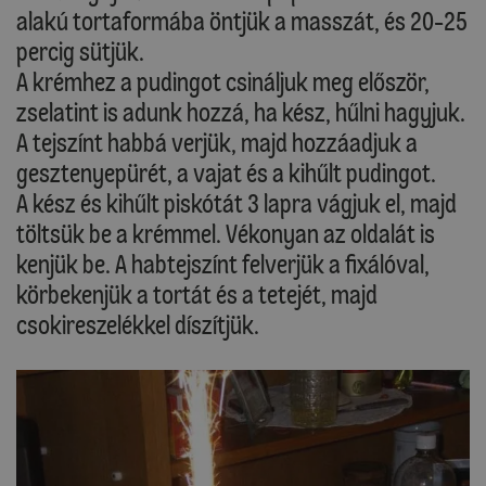
alakú tortaformába öntjük a masszát, és 20-25
percig sütjük.
A krémhez a pudingot csináljuk meg először,
zselatint is adunk hozzá, ha kész, hűlni hagyjuk.
A tejszínt habbá verjük, majd hozzáadjuk a
gesztenyepürét, a vajat és a kihűlt pudingot.
A kész és kihűlt piskótát 3 lapra vágjuk el, majd
töltsük be a krémmel. Vékonyan az oldalát is
kenjük be. A habtejszínt felverjük a fixálóval,
körbekenjük a tortát és a tetejét, majd
csokireszelékkel díszítjük.