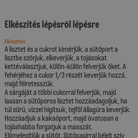
Elkészítés lépésről lépésre
Elkészítés
A lisztet és a cukrot kimérjük, a sütőport a
lisztbe szórjuk, elkeverjük, a tojásokat
kettéválasztjuk, külön-külön felverjük őket. A
fehérjéhez a cukor 1/3 részét keverjük hozzá,
majd félretesszük.
A sárgáját a többi cukorral felverjük, majd
lassan a sütőporos lisztet hozzáadagoljuk, ha
túl sűrű, vízzel hígítsuk, tejföl állagúra keverjük.
Hozzáadjuk a kakaóport, majd óvatosan a
tojáshabba forgatjuk a masszát.
Előmelegítjük a sütőt. Sütőpapírral bélelt szív