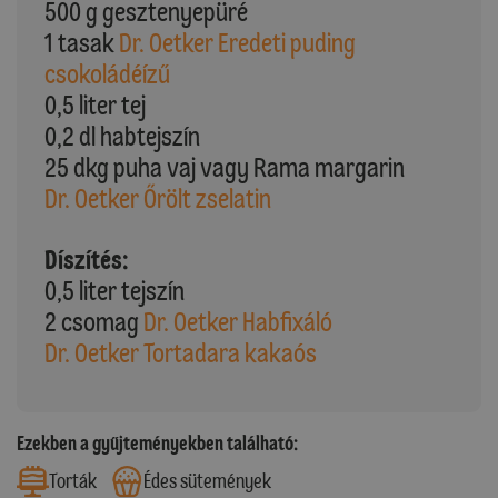
500 g gesztenyepüré
1 tasak
Dr. Oetker Eredeti puding
csokoládéízű
0,5 liter tej
0,2 dl habtejszín
25 dkg puha vaj vagy Rama margarin
Dr. Oetker Őrölt zselatin
Díszítés:
0,5 liter tejszín
2 csomag
Dr. Oetker Habfixáló
Dr. Oetker Tortadara kakaós
Ezekben a gyűjteményekben található:
Torták
Édes sütemények