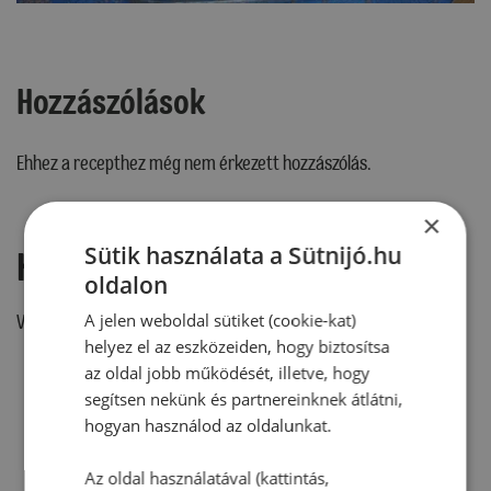
Hozzászólások
Ehhez a recepthez még nem érkezett hozzászólás.
×
Sütik használata a Sütnijó.hu
Hozzászólás írása
oldalon
A jelen weboldal sütiket (cookie-kat)
Vélemény írásához, kérjük,
jelentkezz be!
helyez el az eszközeiden, hogy biztosítsa
az oldal jobb működését, illetve, hogy
segítsen nekünk és partnereinknek átlátni,
RECEPTAJÁNLÓ
hogyan használod az oldalunkat.
Az oldal használatával (kattintás,