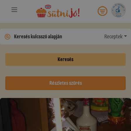
Receptek
Keresés
Részletes szűrés