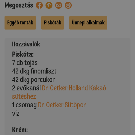
Megosztás
Egyéb torták
Piskóták
Ünnepi alkalmak
Hozzávalók
Piskóta:
7 db tojás
42 dkg finomliszt
42 dkg porcukor
2 evőkanál
Dr. Oetker Holland Kakaó
sütéshez
1 csomag
Dr. Oetker Sütőpor
víz
Krém: