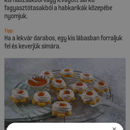
fagyasztótasakból a habkarikák közepébe
nyomjuk.
Tipp:
Ha a lekvár darabos, egy kis lábasban forraljuk
fel és keverjük simára.
×