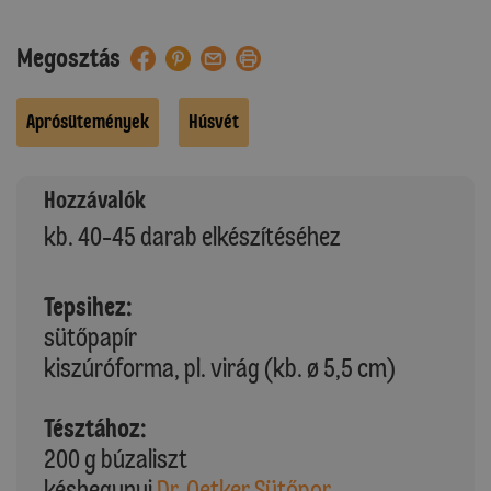
Megosztás
Aprósütemények
Húsvét
Hozzávalók
kb. 40-45 darab elkészítéséhez
Tepsihez:
sütőpapír
kiszúróforma, pl. virág (kb. ø 5,5 cm)
Tésztához:
200 g búzaliszt
késhegynyi
Dr. Oetker Sütőpor