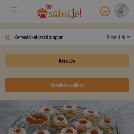
Receptek
Keresés
Részletes szűrés