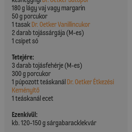
180 g lágy vaj vagy margarin
50 g porcukor
1 tasak
Dr. Oetker Vanillincukor
2 darab tojássárgája (M-es)
1 csipet só
Tetejére:
3 darab tojásfehérje (M-es)
300 g porcukor
1 púpozott teáskanál
Dr. Oetker Étkezési
Keményítő
1 teáskanál ecet
Ezenkívül:
kb. 120-150 g sárgabaracklekvár