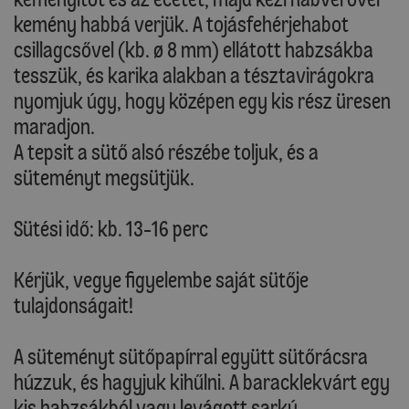
kemény habbá verjük. A tojásfehérjehabot
csillagcsővel (kb. ø 8 mm) ellátott habzsákba
tesszük, és karika alakban a tésztavirágokra
nyomjuk úgy, hogy középen egy kis rész üresen
maradjon.
A tepsit a sütő alsó részébe toljuk, és a
süteményt megsütjük.
Sütési idő: kb. 13-16 perc
Kérjük, vegye figyelembe saját sütője
tulajdonságait!
A süteményt sütőpapírral együtt sütőrácsra
húzzuk, és hagyjuk kihűlni. A baracklekvárt egy
kis habzsákból vagy levágott sarkú