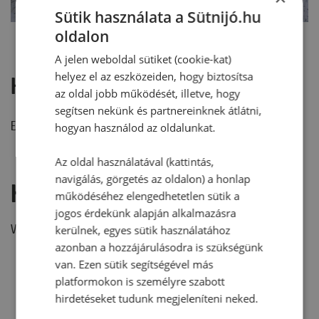
Sütik használata a Sütnijó.hu
oldalon
A jelen weboldal sütiket (cookie-kat)
helyez el az eszközeiden, hogy biztosítsa
Hozzászólások
az oldal jobb működését, illetve, hogy
segítsen nekünk és partnereinknek átlátni,
Ehhez a recepthez még nem érkezett hozzászólás.
hogyan használod az oldalunkat.
Az oldal használatával (kattintás,
navigálás, görgetés az oldalon) a honlap
Hozzászólás írása
működéséhez elengedhetetlen sütik a
jogos érdekünk alapján alkalmazásra
Vélemény írásához, kérjük,
jelentkezz be!
kerülnek, egyes sütik használatához
azonban a hozzájárulásodra is szükségünk
van. Ezen sütik segítségével más
platformokon is személyre szabott
RECEPTAJÁNLÓ
hirdetéseket tudunk megjeleníteni neked.