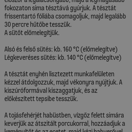
fokozaton sima tésztává gyúrjuk. A tésztát
frissentartó fóliába csomagoljuk, majd legalább
30 percre hűtőbe tesszük.
A sütőt előmelegítjük.
Alsó és felső sütés: kb. 160 °C (előmelegítve)
Légkeveréses sütés: kb. 140 °C (előmelegítve)
A tésztát enyhén lisztezett munkafelületen
kézzel átdolgozzuk, majd vékonyra nyújtjuk. A
kiszúróformával kiszaggatjuk, és az
előkészített tepsibe tesszük.
A tojásfehérjét habüstben, vízgőz felett simára
keverjük az átszitált porcukorral, hozzáadjuk a
keményítőt és az ecetet, majd kézi habverővel