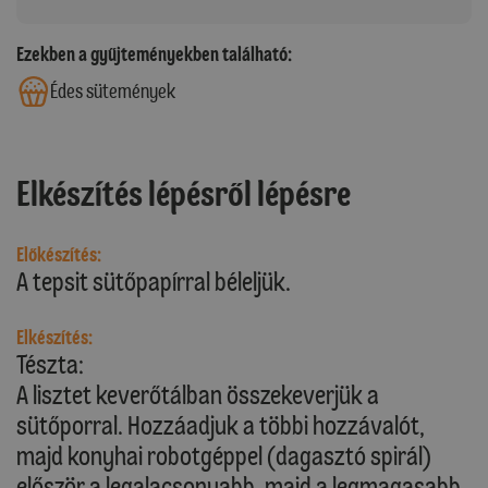
Ezekben a gyűjteményekben található:
Édes sütemények
Elkészítés lépésről lépésre
Előkészítés:
A tepsit sütőpapírral béleljük.
Elkészítés:
Tészta:
A lisztet keverőtálban összekeverjük a
sütőporral. Hozzáadjuk a többi hozzávalót,
majd konyhai robotgéppel (dagasztó spirál)
először a legalacsonyabb, majd a legmagasabb