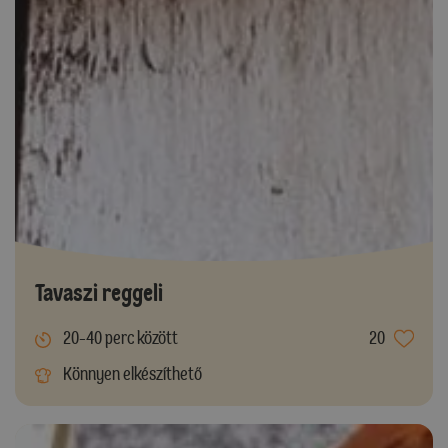
Tavaszi reggeli
20-40 perc között
20
Könnyen elkészíthető