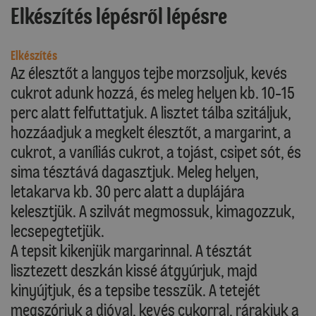
Elkészítés lépésről lépésre
Elkészítés
Az élesztőt a langyos tejbe morzsoljuk, kevés
cukrot adunk hozzá, és meleg helyen kb. 10-15
perc alatt felfuttatjuk. A lisztet tálba szitáljuk,
hozzáadjuk a megkelt élesztőt, a margarint, a
cukrot, a vaníliás cukrot, a tojást, csipet sót, és
sima tésztává dagasztjuk. Meleg helyen,
letakarva kb. 30 perc alatt a duplájára
kelesztjük. A szilvát megmossuk, kimagozzuk,
lecsepegtetjük.
A tepsit kikenjük margarinnal. A tésztát
lisztezett deszkán kissé átgyúrjuk, majd
kinyújtjuk, és a tepsibe tesszük. A tetejét
megszórjuk a dióval, kevés cukorral, rárakjuk a