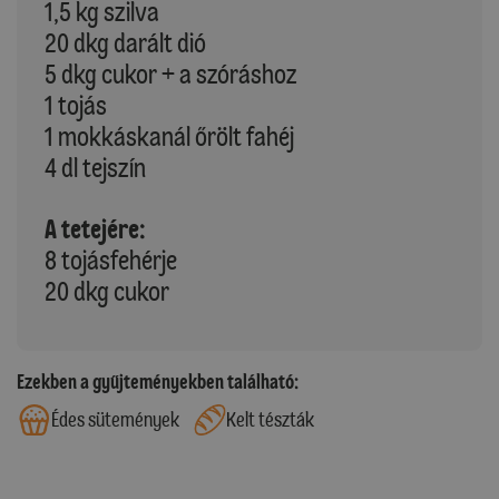
1,5 kg szilva
20 dkg darált dió
5 dkg cukor + a szóráshoz
1 tojás
1 mokkáskanál őrölt fahéj
4 dl tejszín
A tetejére:
8 tojásfehérje
20 dkg cukor
Ezekben a gyűjteményekben található:
Édes sütemények
Kelt tészták