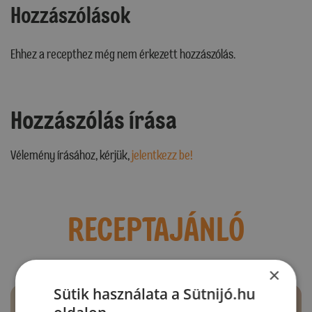
Hozzászólások
Ehhez a recepthez még nem érkezett hozzászólás.
Hozzászólás írása
Vélemény írásához, kérjük,
jelentkezz be!
RECEPTAJÁNLÓ
×
Sütik használata a Sütnijó.hu