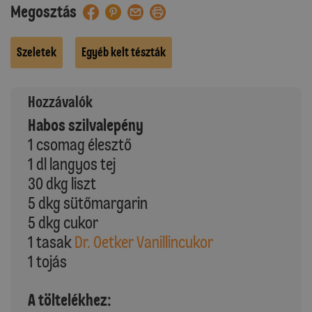
Megosztás
Szeletek
Egyéb kelt tészták
Hozzávalók
Habos szilvalepény
1 csomag élesztő
1 dl langyos tej
30 dkg liszt
5 dkg sütőmargarin
5 dkg cukor
1 tasak
Dr. Oetker Vanillincukor
1 tojás
A töltelékhez: