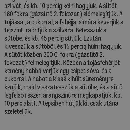
szilvát, és kb. 10 percig kelni hagyjuk. A sütőt
180 fokra (gázsütő 2. fokozat) előmelegítjük. A
tojással, a cukorral, a fahéjjal simára keverjük a
tejszínt, ráöntjük a szilvára. Betesszük a
sütőbe, és kb. 45 percig sütjük. Ezután
kivesszük a sütőből, és 15 percig hűlni hagyjuk.
A sütőt közben 200 C-fokra (gázsütő 3.
fokozat) felmelegítjük. Közben a tojásfehérjét
kemény habbá verjük egy csipet sóval és a
cukorral. A habot a kissé kihűlt süteményre
kenjük, majd visszatesszük a sütőbe, és a sütő
legfelső részén aranyszínűre megkapatjuk, kb.
10 perc alatt. A tepsiben hűtjük ki, csak utána
szeleteljük.