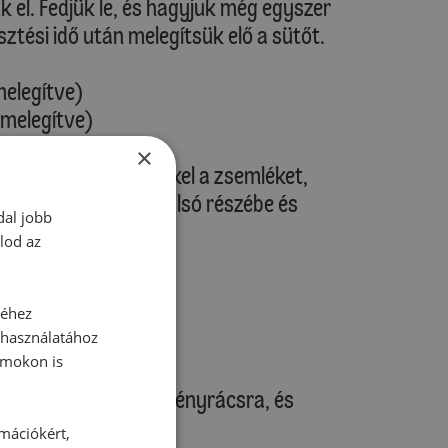
uk el. Fedjük le, és hagyjuk még egyszer
esztési idő után melegítsük elő a sütőt.
melegítve)
őmelegítve)
×
 Kenjük meg a keverékkel a zsemléket,
psit tegyük a sütő alsó részébe és
dal jobb
lod az
séhez
 használatához
je tulajdonságait!
rmokon is
szedjük ki egy süteményrácsra, és
rmációkért,