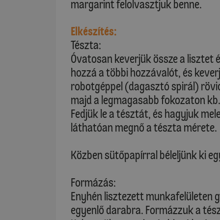
margarint felolvasztjuk benne.
Elkészítés:
Tészta:
Óvatosan keverjük össze a lisztet 
hozzá a többi hozzávalót, és kever
robotgéppel (dagasztó spirál) rövi
majd a legmagasabb fokozaton kb. 
Fedjük le a tésztát, és hagyjuk mele
láthatóan megnő a tészta mérete.
Közben sütőpapírral béleljünk ki eg
Formázás:
Enyhén lisztezett munkafelületen g
egyenlő darabra. Formázzuk a tés