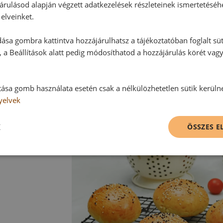
árulásod alapján végzett adatkezelések részleteinek ismertetéséh
Tippek:
elveinket.
A zsemléket remekül lehet fagyaszt
ása gombra kattintva hozzájárulhatsz a tájékoztatóban foglalt süt
őket, félbevágjuk, lefagyasztjuk,
 a Beállítások alatt pedig módosíthatod a hozzájárulás körét vag
burgerzsemlét! Ezután egyszerűen
burgerzsemléket a fent megadott s
A zsemléhez nagyon jól illik a feke
tása gomb használata esetén csak a nélkülözhetetlen sütik kerüln
köményt a zsemlére, miután megkent
yelvek
K
ÖSSZES 