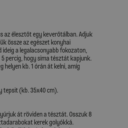
és az élesztőt egy keverőtálban. Adjuk
jük össze az egészet konyhai
d ideig a legalacsonyabb fokozaton,
5 percig, hogy sima tésztát kapjunk.
g helyen kb. 1 órán át kelni, amíg
y tepsit (kb. 35x40 cm).
yúrjuk át röviden a tésztát. Osszuk 8
ztadarabokat kerek golyókká.