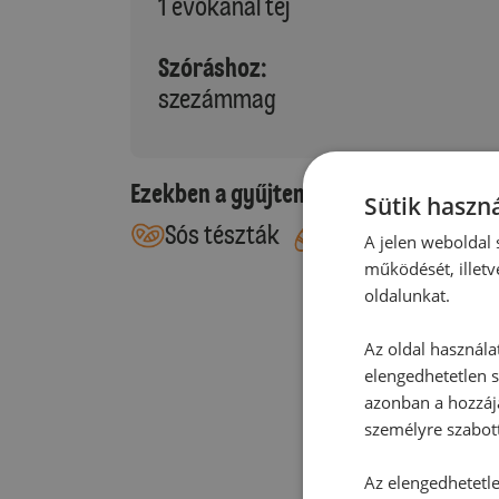
1 evőkanál tej
Szóráshoz:
szezámmag
Ezekben a gyűjteményekben található
Sütik haszná
Sós tészták
Kelt tészták
A jelen weboldal s
működését, illetv
oldalunkat.
Az oldal használa
elengedhetetlen s
azonban a hozzájá
személyre szabot
Az elengedhetetlen