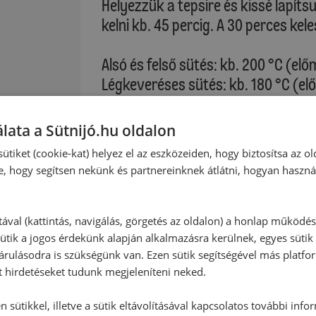
Helyezzük a tepsire és kissé lapíts
kelni kb. 45 percig. A 30 perces kel
Alsó és felső sütés: kb. 200 °C (elő
Légkeveréses sütés: kb. 180 °C (el
:
Verjük fel a tojássárgáját a tejjel.
lata a Sütnijó.hu oldalon
és szórjuk meg szezámmaggal. A te
ütiket (cookie-kat) helyez el az eszközeiden, hogy biztosítsa az ol
süssük meg a zsemléket.
e, hogy segítsen nekünk és partnereinknek átlátni, hogyan haszná
Sütési idő: 15-20 perc
tával (kattintás, navigálás, görgetés az oldalon) a honlap működé
ütik a jogos érdekünk alapján alkalmazásra kerülnek, egyes sütik
Kérjük, vegye figyelembe saját sütő
rulásodra is szükségünk van. Ezen sütik segítségével más platfo
t hirdetéseket tudunk megjeleníteni neked.
A zsemléket a sütőpapírral együtt 
hagyjuk kihűlni.
 sütikkel, illetve a sütik eltávolításával kapcsolatos további info