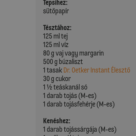
Tepsihez:
sütőpapír
Tésztához:
125 ml tej
125 ml víz
80 g vaj vagy margarin
500 g búzaliszt
1 tasak
Dr. Oetker Instant Élesztő
30 g cukor
1 ½ teáskanál só
1 darab tojás (M-es)
1 darab tojásfehérje (M-es)
Kenéshez:
1 darab tojássárgája (M-es)