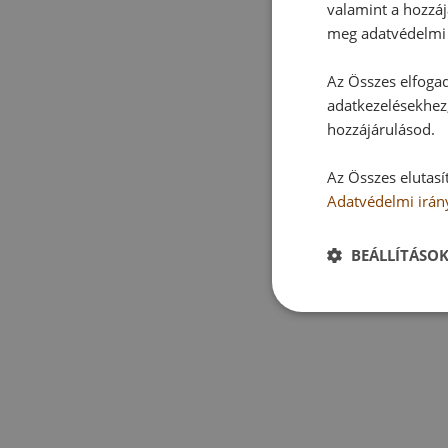
valamint a hozzáj
meg adatvédelmi 
Az Összes elfogad
adatkezelésekhez,
hozzájárulásod.
Az Összes elutasí
Adatvédelmi irán
BEÁLLÍTÁSO