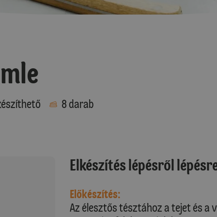
emle
észíthető
8 darab
Elkészítés lépésről lépésr
Előkészítés:
Az élesztős tésztához a tejet és a v