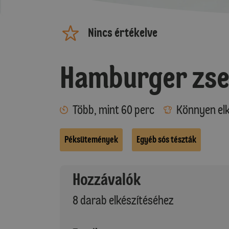
Nincs értékelve
Hamburger zs
Több, mint 60 perc
Könnyen elk
Péksütemények
Egyéb sós tészták
Hozzávalók
8 darab elkészítéséhez