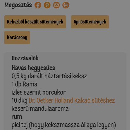
Megosztás
Kekszből készült sütemények
Aprósütemények
Karácsony
Hozzávalók
Havas hegycsúcs
0,5 kg darált háztartási keksz
1 db Rama
ízlés szerint porcukor
10 dkg
Dr. Oetker Holland Kakaó sütéshez
keserű mandulaaroma
rum
pici tej (hogy kekszmassza állaga legyen)