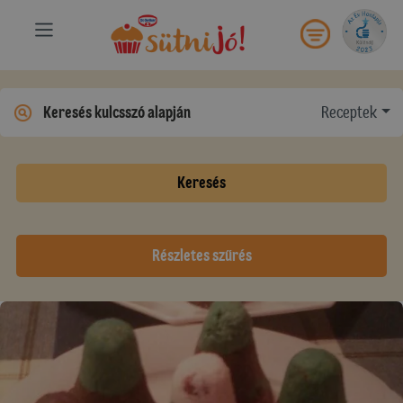
Receptek
Keresés
Részletes szűrés