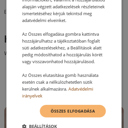
alapján végzett adatkezelések részleteinek
Ehhez a recepthez még nem érkezett hozzászólás.
ismertetéséhez kérjük tekintsd meg
adatvédelmi elveinket.
Az Összes elfogadása gombra kattintva
Hozzászólás írása
hozzájárulhatsz a tájékoztatóban foglalt
süti adatkezelésekhez, a Beállítások alatt
Vélemény írásához, kérjük,
jelentkezz be!
pedig módosíthatod a hozzájárulás körét
vagy visszavonhatod hozzájárulásod.
Az Összes elutasítása gomb használata
RECEPTAJÁNLÓ
esetén csak a nélkülözhetetlen sütik
kerülnek alkalmazásra.
Adatvédelmi
irányelvek
ÖSSZES ELFOGADÁSA
BEÁLLÍTÁSOK