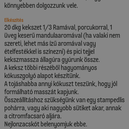
könnyebben dolgozzunk vele.
Elkészítés
20 dkg kekszet 1/3 Ramával, porcukorral, 1
üveg keserű mandulaaromával (ha valaki nem
szereti, lehet más ízű aromával vagy
ételfestékkel is színezni) és pici tejjel
kekszmassza állagúra gyúrunk össze.
A keksz többi részéből hagyományos
kókuszgolyó alapot készítünk.
A tojáshabba annyi kókuszt teszünk, hogy jól
formálható masszát kapjunk.
Összeállításhoz szükségünk van egy stampedlis
pohárra, vagy aki nagyobb sütiket akar, annak
a citromfacsaró aljára.
Nejlonzacskót belenyomjuk ebbe.