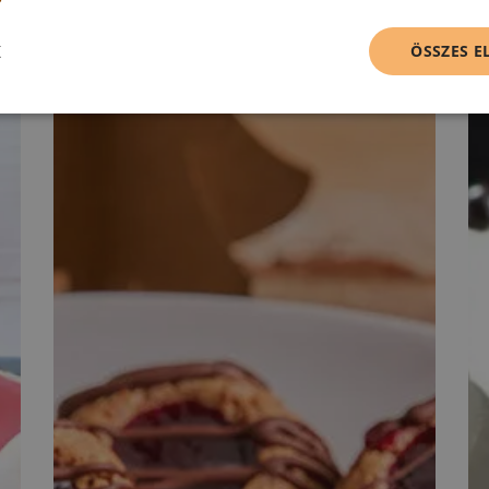
K
ÖSSZES 