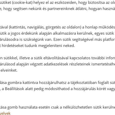
ütiket (cookie-kat) helyez el az eszközeiden, hogy biztosítsa az ol
Vélemény írásához, kérjük,
jelentke
e, hogy segítsen nekünk és partnereinknek átlátni, hogyan haszná
tával (kattintás, navigálás, görgetés az oldalon) a honlap működé
RECEPTAJÁNLÓ
ütik a jogos érdekünk alapján alkalmazásra kerülnek, egyes sütik
rulásodra is szükségünk van. Ezen sütik segítségével más platfo
t hirdetéseket tudunk megjeleníteni neked.
 sütikkel, illetve a sütik eltávolításával kapcsolatos további info
árulásod alapján végzett adatkezelések részleteinek ismertetéséh
elveinket.
ása gombra kattintva hozzájárulhatsz a tájékoztatóban foglalt süt
 a Beállítások alatt pedig módosíthatod a hozzájárulás körét vag
tása gomb használata esetén csak a nélkülözhetetlen sütik kerüln
yelvek