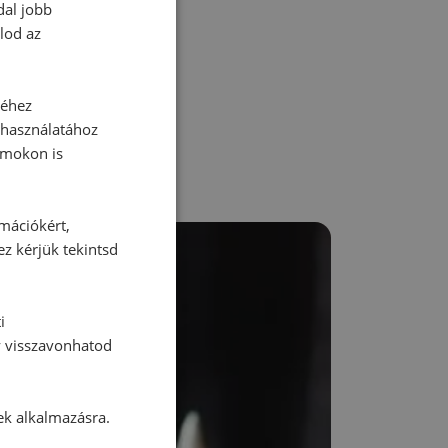
dal jobb
zz be!
lod az
séhez
 használatához
rmokon is
rmációkért,
ez kérjük tekintsd
i
y visszavonhatod
ek alkalmazásra.