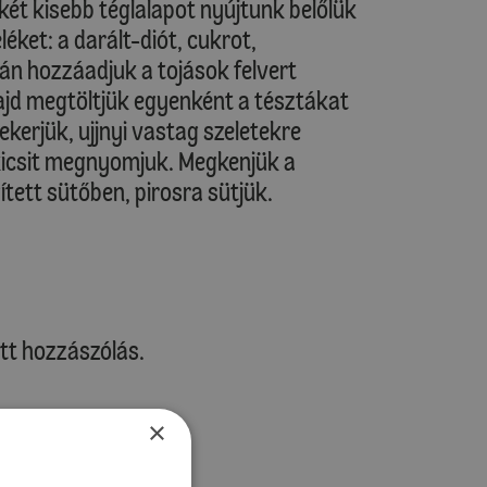
 két kisebb téglalapot nyújtunk belőlük
léket: a darált-diót, cukrot,
án hozzáadjuk a tojások felvert
 majd megtöltjük egyenként a tésztákat
ekerjük, ujjnyi vastag szeletekre
kicsit megnyomjuk. Megkenjük a
tett sütőben, pirosra sütjük.
tt hozzászólás.
×