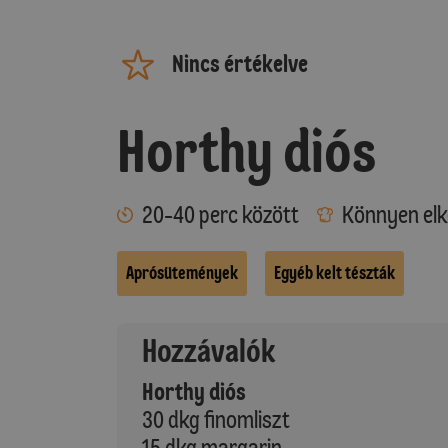
Nincs értékelve
Horthy diós
20-40 perc között
Könnyen elk
Aprósütemények
Egyéb kelt tészták
Hozzávalók
Horthy diós
30 dkg finomliszt
15 dkg margarin