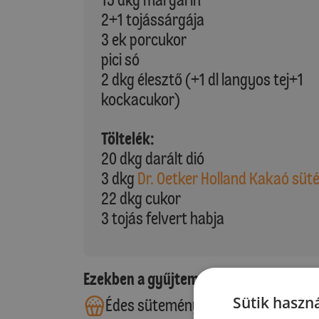
2+1 tojássárgája
3 ek porcukor
pici só
2 dkg élesztő (+1 dl langyos tej+1
kockacukor)
Töltelék:
20 dkg darált dió
3 dkg
Dr. Oetker Holland Kakaó süt
22 dkg cukor
3 tojás felvert habja
Ezekben a gyűjteményekben található
Sütik haszná
Édes sütemények
Kelt tésztá