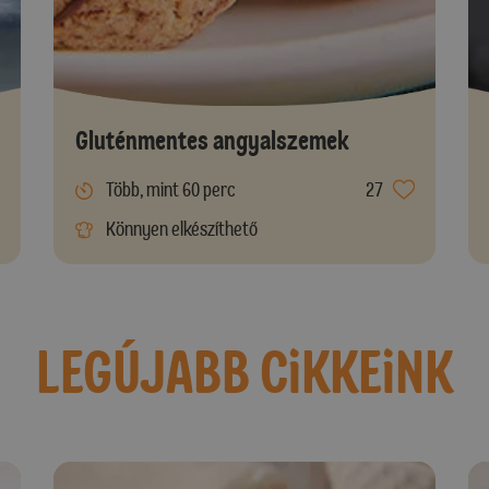
Gluténmentes angyalszemek
Több, mint 60 perc
27
Könnyen elkészíthető
LEGÚJABB CiKKEiNK