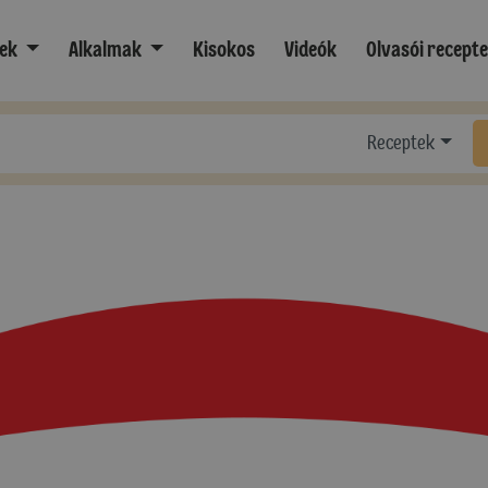
ek
Alkalmak
Kisokos
Videók
Olvasói recept
Receptek