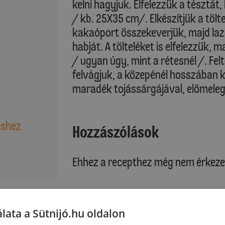
kelni hagyjuk. Elfelezzük a tésztát,
/ kb. 25X35 cm/. Elkészítjük a tölte
kakaóport összekeverjük, majd laz
habját. A tölteléket is elfelezzük,
/ ugyan úgy, mint a rétesnél /. Felt
felvágjuk, a közepénél hosszában 
maradék tojássárgájával, előmelegí
éshez
Hozzászólások
Ehhez a recepthez még nem érkeze
:
Hozzászólás írása
lata a Sütnijó.hu oldalon
k