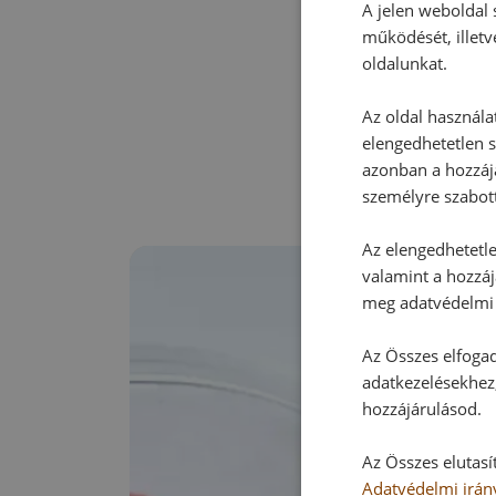
A jelen weboldal s
működését, illetv
oldalunkat.
Az oldal használa
elengedhetetlen s
azonban a hozzájá
személyre szabot
Az elengedhetetlen
valamint a hozzáj
meg adatvédelmi 
Az Összes elfogad
adatkezelésekhez,
hozzájárulásod.
Az Összes elutasí
Adatvédelmi irán