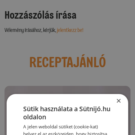
Hozzászólás írása
Vélemény írásához, kérjük,
jelentkezz be!
RECEPTAJÁNLÓ
×
Sütik használata a Sütnijó.hu
oldalon
A jelen weboldal sütiket (cookie-kat)
helyez el az eszközeiden, hogy biztosítsa