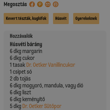
Megosztás
Kevert tészták, kuglófok
Húsvét
Gyerekeknek
Hozzávalók
Húsvéti bárány
6 dkg margarin
6 dkg cukor
1 tasak
Dr. Oetker Vanillincukor
1 csipet só
2 db tojás
6 dkg mogyoró, mandula, vagy dió
6 dkg liszt
6 dkg keményítő
5 dkg
Dr. Oetker Sütőpor