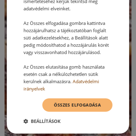
ismertetéséhez kérjük tekintsd meg
adatvédelmi elveinket.
Az Összes elfogadása gombra kattintva
hozzájárulhatsz a tájékoztatóban foglalt
süti adatkezelésekhez, a Beállítások alatt
pedig módosíthatod a hozzájárulás körét
vagy visszavonhatod hozzájárulásod.
Az Összes elutasítása gomb használata
esetén csak a nélkülözhetetlen sütik
kerülnek alkalmazásra.
Adatvédelmi
irányelvek
ÖSSZES ELFOGADÁSA
BEÁLLÍTÁSOK