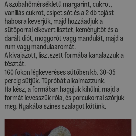
A szobahőmérsékletű margarint, cukrot,
vaníliás cukrot, csipet sót és a 2 db tojást
habosra keverjük, majd hozzáadjuk a
sütőporral elkevert lisztet, keményítőt és a
darált diót, mogyorót vagy mandulát, majd a
rum vagy mandulaaromát.
A kivajazott, lisztezett formába kanalazzuk a
tésztát.
160 fokon légkeveréses sütőben kb. 30-35
percig sütjük. Tűpróbát alkalmazzunk.
Ha kész, a formában hagyjuk kihűlni, majd a
formát levesszük róla, és porcukorral szórjuk
meg. Nyakába színes szalagot kötünk.