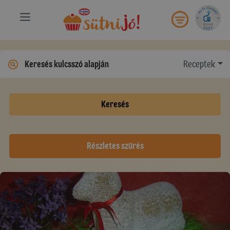
Receptek
Keresés
Részletes szűrés