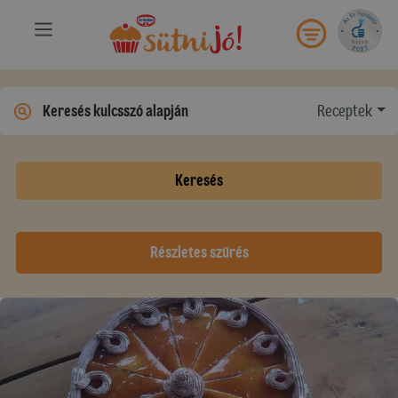
Receptek
Keresés
Részletes szűrés