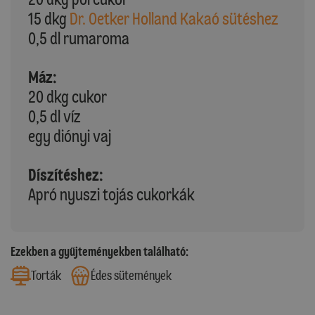
15 dkg
Dr. Oetker Holland Kakaó sütéshez
0,5 dl rumaroma
Máz:
20 dkg cukor
0,5 dl víz
egy diónyi vaj
Díszítéshez:
Apró nyuszi tojás cukorkák
Ezekben a gyűjteményekben található:
Torták
Édes sütemények