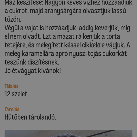
Máz készítése: Nagyon kevés vízhez hozzáadjuk
a cukrot, majd aranysárgára olvasztjuk lassú
tűzön.
Végül a vajat is hozzáadjuk, addig keverjük, míg
el nem olvadt. Ezt a mázat rá kenjük a torta
tetejére, és melegített késsel cikkekre vágjuk. A
meleg karamellára apró nyuszi tojás cukorkát
teszünk díszítésnek.
Jó étvágyat kívánok!
Tálalás
12 szelet
Tárolás
Hűtőben tárolandó.