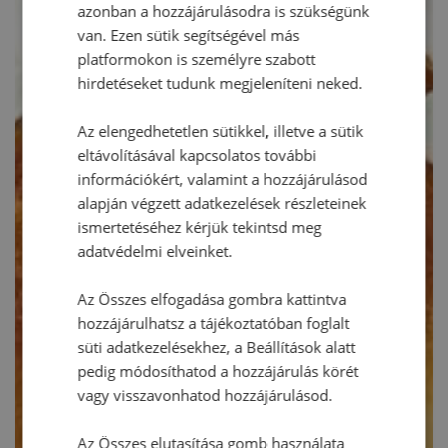
azonban a hozzájárulásodra is szükségünk
van. Ezen sütik segítségével más
platformokon is személyre szabott
hirdetéseket tudunk megjeleníteni neked.
Az elengedhetetlen sütikkel, illetve a sütik
eltávolításával kapcsolatos további
információkért, valamint a hozzájárulásod
alapján végzett adatkezelések részleteinek
ismertetéséhez kérjük tekintsd meg
adatvédelmi elveinket.
Az Összes elfogadása gombra kattintva
hozzájárulhatsz a tájékoztatóban foglalt
süti adatkezelésekhez, a Beállítások alatt
pedig módosíthatod a hozzájárulás körét
vagy visszavonhatod hozzájárulásod.
Az Összes elutasítása gomb használata