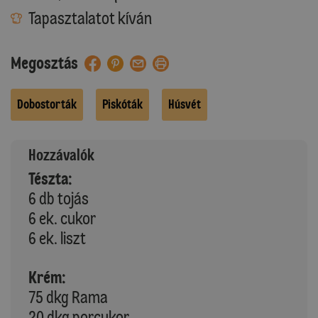
Tapasztalatot kíván
Megosztás
Dobostorták
Piskóták
Húsvét
Hozzávalók
Tészta:
6 db tojás
6 ek. cukor
6 ek. liszt
Krém:
75 dkg Rama
20 dkg porcukor