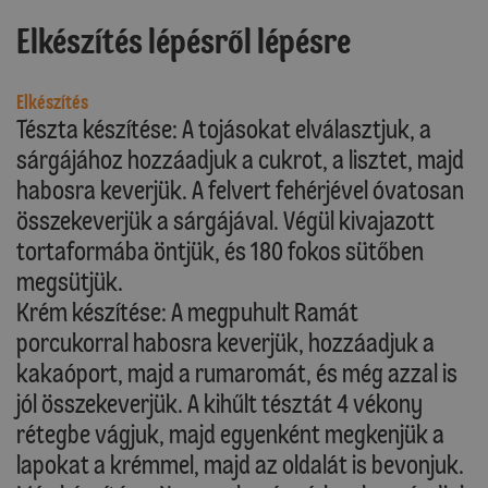
Elkészítés lépésről lépésre
Elkészítés
Tészta készítése: A tojásokat elválasztjuk, a
sárgájához hozzáadjuk a cukrot, a lisztet, majd
habosra keverjük. A felvert fehérjével óvatosan
összekeverjük a sárgájával. Végül kivajazott
tortaformába öntjük, és 180 fokos sütőben
megsütjük.
Krém készítése: A megpuhult Ramát
porcukorral habosra keverjük, hozzáadjuk a
kakaóport, majd a rumaromát, és még azzal is
jól összekeverjük. A kihűlt tésztát 4 vékony
rétegbe vágjuk, majd egyenként megkenjük a
lapokat a krémmel, majd az oldalát is bevonjuk.