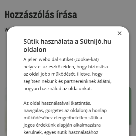
Hozzászólás írása
Vélemény írásához, kérjük,
jelentkezz be!
×
Sütik használata a Sütnijó.hu
oldalon
RECEPTAJÁNLÓ
A jelen weboldal sütiket (cookie-kat)
helyez el az eszközeiden, hogy biztosítsa
az oldal jobb működését, illetve, hogy
segítsen nekünk és partnereinknek átlátni,
hogyan használod az oldalunkat.
Az oldal használatával (kattintás,
navigálás, görgetés az oldalon) a honlap
működéséhez elengedhetetlen sütik a
jogos érdekünk alapján alkalmazásra
kerülnek, egyes sütik használatához