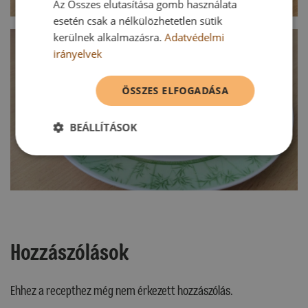
Az Összes elutasítása gomb használata
esetén csak a nélkülözhetetlen sütik
kerülnek alkalmazásra.
Adatvédelmi
irányelvek
ÖSSZES ELFOGADÁSA
BEÁLLÍTÁSOK
Hozzászólások
Ehhez a recepthez még nem érkezett hozzászólás.