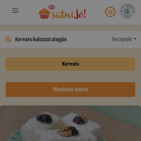
Receptek
Keresés
Részletes szűrés