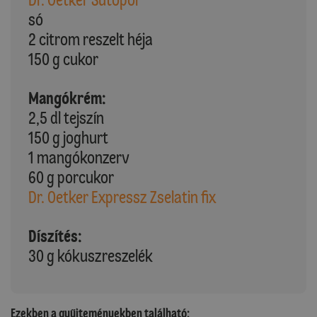
só
2 citrom reszelt héja
150 g cukor
Mangókrém:
2,5 dl tejszín
150 g joghurt
1 mangókonzerv
60 g porcukor
Dr. Oetker Expressz Zselatin fix
Díszítés:
30 g kókuszreszelék
Ezekben a gyűjteményekben található: