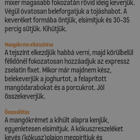
mixer magasabb fokozatán rövid ideig keverjük.
Végül óvatosan beleforgatjuk a tojáshabot. A
keveréket formába öntjük, elsimítjuk és 30-35
percig sütjük. Kihűtjük.
Mangókrém elkészítése
A tejszínt elkezdjük habbá verni, majd körülbelül
félidőnél fokozatosan hozzáadjuk az expressz
zselatin fixet. Mikor már majdnem kész,
belekeverjük a joghurtot, a felaprított
mangódarabokat és a porcukrot. Jól
összekeverjük.
Összeállítás
A mangókrémet a kihűlt alapra kenjük,
egyenletesen elsimítjuk. A kókuszreszeléket
kevés (kókusz)olajon megpirítjuk és