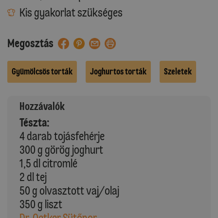
Kis gyakorlat szükséges
Megosztás
Gyümölcsös torták
Joghurtos torták
Szeletek
Hozzávalók
Tészta:
4 darab tojásfehérje
300 g görög joghurt
1,5 dl citromlé
2 dl tej
50 g olvasztott vaj/olaj
350 g liszt
Dr. Oetker Sütőpor