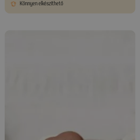
Könnyen elkészíthető