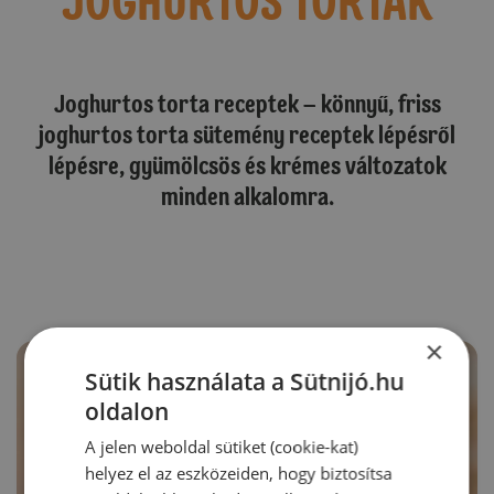
JOGHURTOS TORTÁK
Joghurtos torta receptek – könnyű, friss
joghurtos torta sütemény receptek lépésről
lépésre, gyümölcsös és krémes változatok
minden alkalomra.
×
Sütik használata a Sütnijó.hu
oldalon
A jelen weboldal sütiket (cookie-kat)
helyez el az eszközeiden, hogy biztosítsa