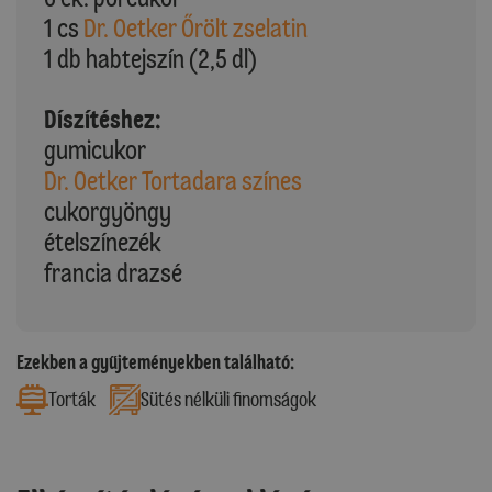
1 cs
Dr. Oetker Őrölt zselatin
1 db habtejszín (2,5 dl)
Díszítéshez:
gumicukor
Dr. Oetker Tortadara színes
cukorgyöngy
ételszínezék
francia drazsé
Ezekben a gyűjteményekben található:
Torták
Sütés nélküli finomságok