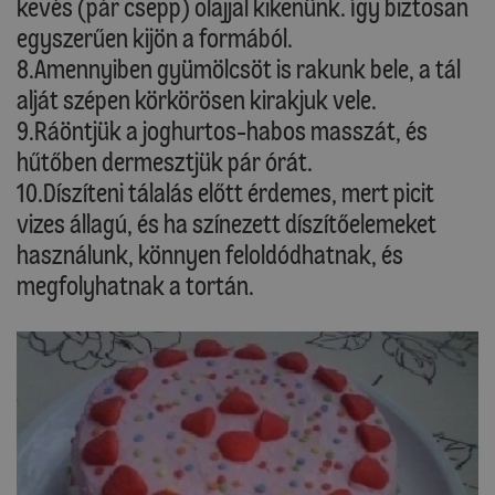
kevés (pár csepp) olajjal kikenünk. Így biztosan
egyszerűen kijön a formából.
8.Amennyiben gyümölcsöt is rakunk bele, a tál
alját szépen körkörösen kirakjuk vele.
9.Ráöntjük a joghurtos-habos masszát, és
hűtőben dermesztjük pár órát.
10.Díszíteni tálalás előtt érdemes, mert picit
vizes állagú, és ha színezett díszítőelemeket
használunk, könnyen feloldódhatnak, és
megfolyhatnak a tortán.