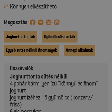
Könnyen elkészíthető
Megosztás
Joghurtos torták
Gyümölcsös torták
Egyéb sütés nélküli finomságok
Ünnepi alkalmak
Hozzávalók
Joghurttorta sütés nélkül
4 pohár bármilyen ízű "könnyű és finom"
joghurt
joghurt ízéhez illő gyümölcs (konzerv/
friss)
6 ek. porcukor