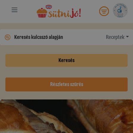
Receptek
Keresés
Részletes szűrés