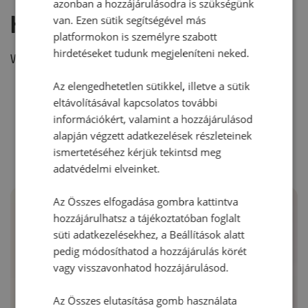
azonban a hozzájárulásodra is szükségünk
Hozzászólás írása
van. Ezen sütik segítségével más
platformokon is személyre szabott
hirdetéseket tudunk megjeleníteni neked.
Vélemény írásához, kérjük,
jelentkezz be!
Az elengedhetetlen sütikkel, illetve a sütik
eltávolításával kapcsolatos további
információkért, valamint a hozzájárulásod
RECEPTAJÁNLÓ
alapján végzett adatkezelések részleteinek
ismertetéséhez kérjük tekintsd meg
adatvédelmi elveinket.
Az Összes elfogadása gombra kattintva
hozzájárulhatsz a tájékoztatóban foglalt
süti adatkezelésekhez, a Beállítások alatt
pedig módosíthatod a hozzájárulás körét
vagy visszavonhatod hozzájárulásod.
Az Összes elutasítása gomb használata