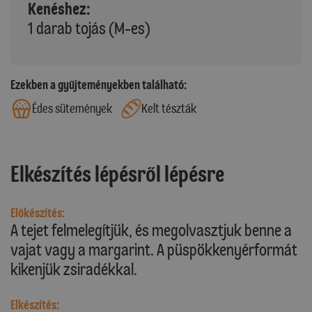
Kenéshez:
1 darab tojás (M-es)
Ezekben a gyűjteményekben található:
Édes sütemények
Kelt tészták
Elkészítés lépésről lépésre
Előkészítés:
A tejet felmelegítjük, és megolvasztjuk benne a
vajat vagy a margarint. A püspökkenyérformát
kikenjük zsiradékkal.
Elkészítés: