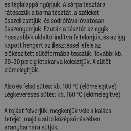
es téglalappá nyújtjuk. A sárga tésztára
rátesszük a barna tésztát, a széleket
összeillesztjük, és sodrófával óvatosan
összenyomjuk. Ezután a tésztát az egyik
hosszabbik oldaltól indítva feltekerjük, és az így
kapott hengert az illesztéssel lefelé az
előkészített sütőformába tesszük. További kb.
20-30 percig letakarva kelesztjük. A sütőt
előmelegítjük.
Alsó és felső sütés: kb. 180 °C (előmelegítve)
Légkeveréses sütés: kb. 160 °C (előmelegítve)
A tojást felverjük, megkenjük vele a kalács
tetejét, majd a sütő középső részében
aranybarnára sütjük.