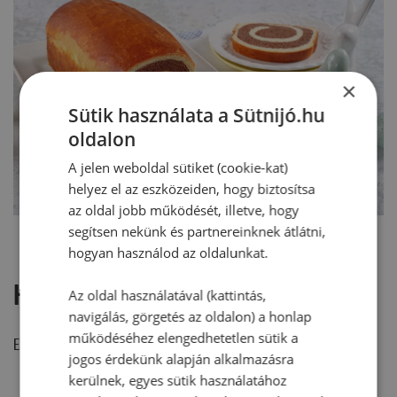
×
Sütik használata a Sütnijó.hu
oldalon
A jelen weboldal sütiket (cookie-kat)
helyez el az eszközeiden, hogy biztosítsa
az oldal jobb működését, illetve, hogy
segítsen nekünk és partnereinknek átlátni,
hogyan használod az oldalunkat.
Hozzászólások
Az oldal használatával (kattintás,
navigálás, görgetés az oldalon) a honlap
működéséhez elengedhetetlen sütik a
Ehhez a recepthez még nem érkezett hozzászólás.
jogos érdekünk alapján alkalmazásra
kerülnek, egyes sütik használatához