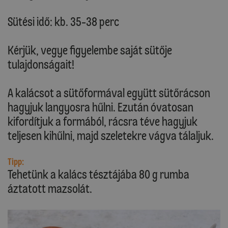
Sütési idő: kb. 35-38 perc
Kérjük, vegye figyelembe saját sütője
tulajdonságait!
A kalácsot a sütőformával együtt sütőrácson
hagyjuk langyosra hűlni. Ezután óvatosan
kifordítjuk a formából, rácsra téve hagyjuk
teljesen kihűlni, majd szeletekre vágva tálaljuk.
Tipp:
Tehetünk a kalács tésztájába 80 g rumba
áztatott mazsolát.