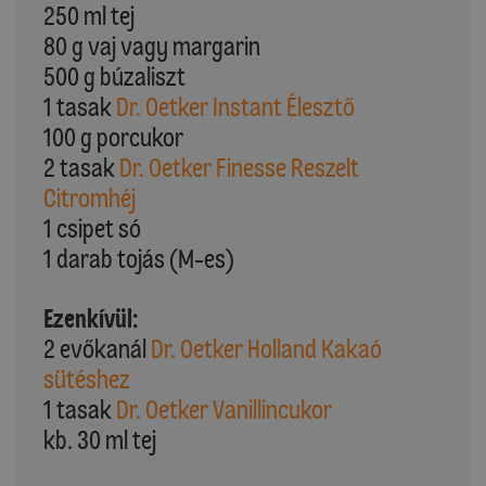
250 ml tej
80 g vaj vagy margarin
500 g búzaliszt
1 tasak
Dr. Oetker Instant Élesztő
100 g porcukor
2 tasak
Dr. Oetker Finesse Reszelt
Citromhéj
1 csipet só
1 darab tojás (M-es)
Ezenkívül:
2 evőkanál
Dr. Oetker Holland Kakaó
sütéshez
1 tasak
Dr. Oetker Vanillincukor
kb. 30 ml tej