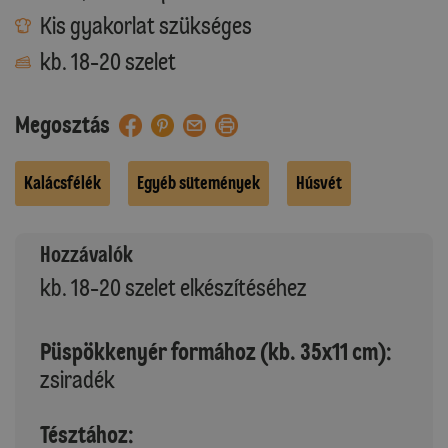
Kis gyakorlat szükséges
kb. 18-20 szelet
Megosztás
Kalácsfélék
Egyéb sütemények
Húsvét
Hozzávalók
kb. 18-20 szelet elkészítéséhez
Püspökkenyér formához (kb. 35x11 cm):
zsiradék
Tésztához: