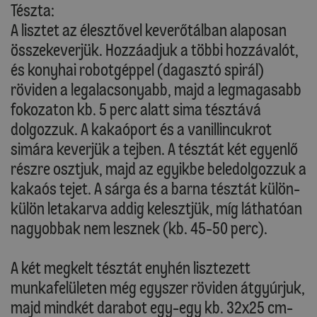
Tészta:
A lisztet az élesztővel keverőtálban alaposan
összekeverjük. Hozzáadjuk a többi hozzávalót,
és konyhai robotgéppel (dagasztó spirál)
röviden a legalacsonyabb, majd a legmagasabb
fokozaton kb. 5 perc alatt sima tésztává
dolgozzuk. A kakaóport és a vanillincukrot
simára keverjük a tejben. A tésztát két egyenlő
részre osztjuk, majd az egyikbe beledolgozzuk a
kakaós tejet. A sárga és a barna tésztát külön-
külön letakarva addig kelesztjük, míg láthatóan
nagyobbak nem lesznek (kb. 45-50 perc).
A két megkelt tésztát enyhén lisztezett
munkafelületen még egyszer röviden átgyúrjuk,
majd mindkét darabot egy-egy kb. 32x25 cm-