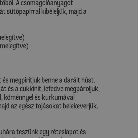
hűtőből. A csomagolóanyagot
át sütőpapírral kibéleljük, majd a
melegítve)
őmelegítve)
at és megpirítjuk benne a darált húst.
t és a cukkinit, lefedve megpároljuk,
al, köménnyel és kurkumával
majd az egész tojásokat belekeverjük.
ruhára teszünk egy réteslapot és