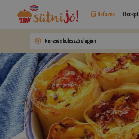
Befőzés
Recept