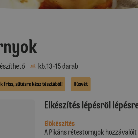
ornyok
észíthető
kb.13-15 darab
 friss, sütésre kész tésztából!
Húsvét
Elkészítés lépésről lépésr
Előkészítés
A Pikáns rétestornyok hozzávalóit 