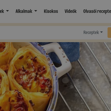
ek
Alkalmak
Kisokos
Videók
Olvasói recept
Receptek