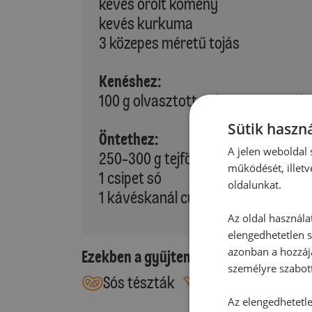
kevés őrölt kömény
kevés kurkuma
3 közepes méretű tojás
Kenéshez:
100 g olvasztott vaj vagy margarin
Sütik haszná
Öntethez:
A jelen weboldal s
250-300 g tejföl 20 %-os
működését, illetv
1 csipet só
oldalunkat.
1 kávéskanál currypor
Az oldal használa
elengedhetetlen s
azonban a hozzájá
Ezekben a gyűjteményekben található
személyre szabot
Sós tészták
Mártások, szószo
Az elengedhetetlen