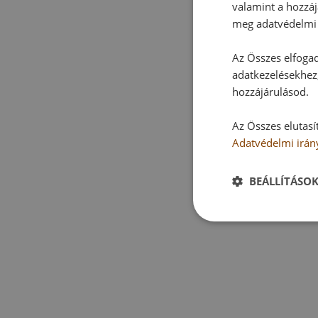
valamint a hozzáj
meg adatvédelmi 
Az Összes elfogad
adatkezelésekhez,
hozzájárulásod.
Az Összes elutasí
Adatvédelmi irán
BEÁLLÍTÁSO