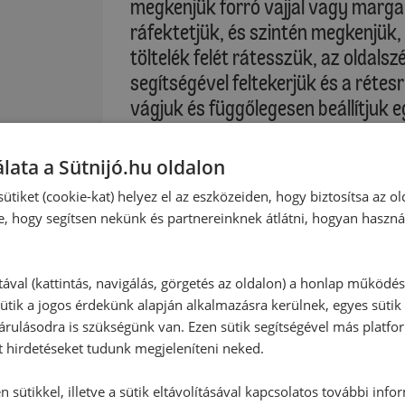
megkenjük forró vajjal vagy marga
ráfektetjük, és szintén megkenjük,
töltelék felét rátesszük, az oldals
segítségével feltekerjük és a réte
vágjuk és függőlegesen beállítjuk 
tortaformába. A maradék 3 rétesla
maradék tölteléket elosztjuk rajta.
lata a Sütnijó.hu oldalon
közepébe toljuk és aranybarnára s
ütiket (cookie-kat) helyez el az eszközeiden, hogy biztosítsa az ol
e, hogy segítsen nekünk és partnereinknek átlátni, hogyan haszná
Sütési idő: kb. 35-40 perc
Kérjük, vegye figyelembe saját sütő
tával (kattintás, navigálás, görgetés az oldalon) a honlap működé
ütik a jogos érdekünk alapján alkalmazásra kerülnek, egyes sütik
rulásodra is szükségünk van. Ezen sütik segítségével más platfo
:
Öntet:
t hirdetéseket tudunk megjeleníteni neked.
A Pikáns rétestornyok öntetéhez ö
k, pürék
rétestornyok mellé tálaljuk.
 sütikkel, illetve a sütik eltávolításával kapcsolatos további info