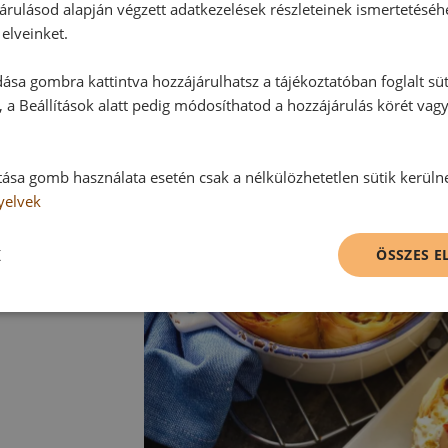
árulásod alapján végzett adatkezelések részleteinek ismertetéséh
Tipp
elveinket.
A Pikáns rétestornyok egyéb márto
ása gombra kattintva hozzájárulhatsz a tájékoztatóban foglalt süt
fokhagymás mártással, édes-csípős
 a Beállítások alatt pedig módosíthatod a hozzájárulás körét vag
tása gomb használata esetén csak a nélkülözhetetlen sütik kerüln
yelvek
K
ÖSSZES 