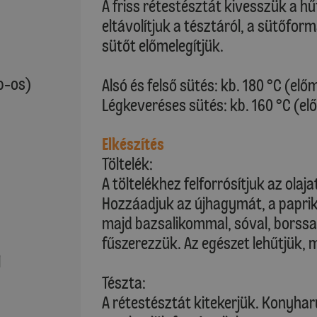
A friss rétestésztát kivesszük a 
eltávolítjuk a tésztáról, a sütőform
sütőt előmelegítjük.
db-os)
Alsó és felső sütés: kb. 180 °C (elő
Légkeveréses sütés: kb. 160 °C (el
Elkészítés
Töltelék:
A töltelékhez felforrósítjuk az olaj
Hozzáadjuk az újhagymát, a papriká
majd bazsalikommal, sóval, borss
fűszerezzük. Az egészet lehűtjük, 
l
Tészta:
A rétestésztát kitekerjük. Konyha