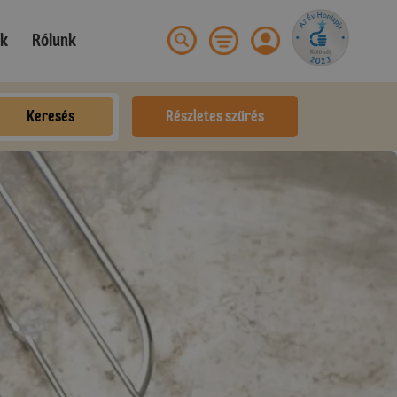
ek
Rólunk
Keresés
Részletes szűrés