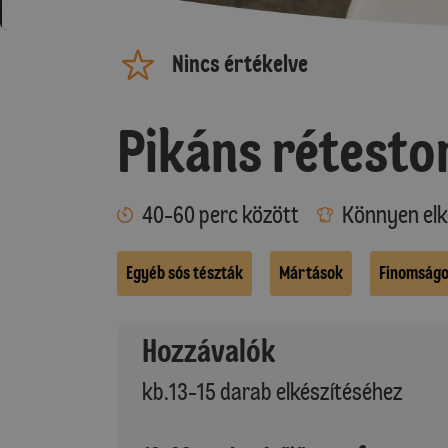
Nincs értékelve
Pikáns rétest
40-60 perc között
Könnyen elk
Egyéb sós tészták
Mártások
Finomságok
Hozzávalók
kb.13-15 darab elkészítéséhez