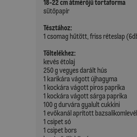
18-22 cm átmérőjű tortaforma
sütőpapír
Tésztához:
1 csomag hűtött, friss réteslap (6
Töltelékhez:
kevés étolaj
250 g vegyes darált hús
1 karikára vágott újhagyma
1 kockára vágott piros paprika
1 kockára vágott sárga paprika
100 g durvára gyalult cukkini
1 evőkanál aprított bazsalikomlevé
1 csipet só
1 csipet bors