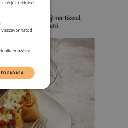
ez kérjük tekintsd
gatóssal, például sajtmártással,
i
 csatnival is kínálható.
y visszavonhatod
ek alkalmazásra.
ELFOGADÁSA