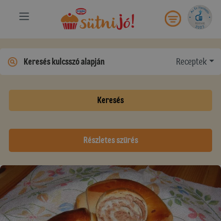
Receptek
Keresés
Részletes szűrés