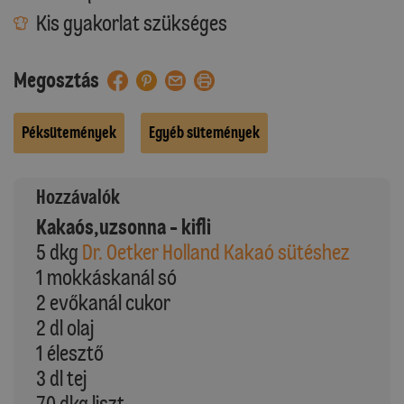
Kis gyakorlat szükséges
Megosztás
Péksütemények
Egyéb sütemények
Hozzávalók
Kakaós,uzsonna - kifli
5 dkg
Dr. Oetker Holland Kakaó sütéshez
1 mokkáskanál só
2 evőkanál cukor
2 dl olaj
1 élesztő
3 dl tej
70 dkg liszt