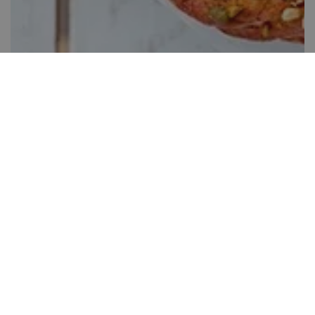
Édes húsvéti kalács
Több, mint 60 perc
22
Kis gyakorlat szükséges