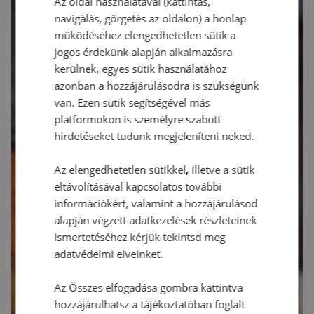
Az oldal használatával (kattintás,
navigálás, görgetés az oldalon) a honlap
működéséhez elengedhetetlen sütik a
jogos érdekünk alapján alkalmazásra
kerülnek, egyes sütik használatához
azonban a hozzájárulásodra is szükségünk
van. Ezen sütik segítségével más
platformokon is személyre szabott
hirdetéseket tudunk megjeleníteni neked.
Az elengedhetetlen sütikkel, illetve a sütik
eltávolításával kapcsolatos további
információkért, valamint a hozzájárulásod
alapján végzett adatkezelések részleteinek
ismertetéséhez kérjük tekintsd meg
adatvédelmi elveinket.
Az Összes elfogadása gombra kattintva
hozzájárulhatsz a tájékoztatóban foglalt