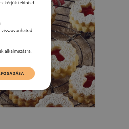
ez kérjük tekintsd
i
y visszavonhatod
ek alkalmazásra.
ELFOGADÁSA