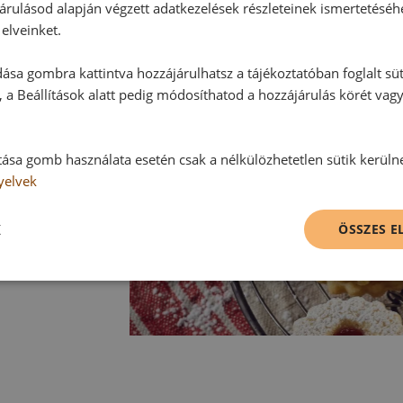
árulásod alapján végzett adatkezelések részleteinek ismertetéséh
elveinket.
ása gombra kattintva hozzájárulhatsz a tájékoztatóban foglalt süt
 a Beállítások alatt pedig módosíthatod a hozzájárulás körét vag
tása gomb használata esetén csak a nélkülözhetetlen sütik kerüln
yelvek
K
ÖSSZES 