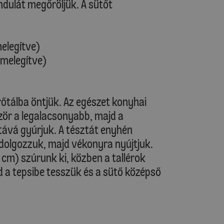
andulát megőröljük. A sütőt
melegítve)
őmelegítve)
rőtálba öntjük. Az egészet konyhai
zör a legalacsonyabb, majd a
ává gyúrjuk. A tésztát enyhén
tdolgozzuk, majd vékonyra nyújtjuk.
5 cm) szúrunk ki, közben a tallérok
d a tepsibe tesszük és a sütő középső