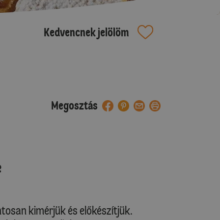
Kedvencnek jelölöm
Megosztás
e
ntosan kimérjük és előkészítjük.