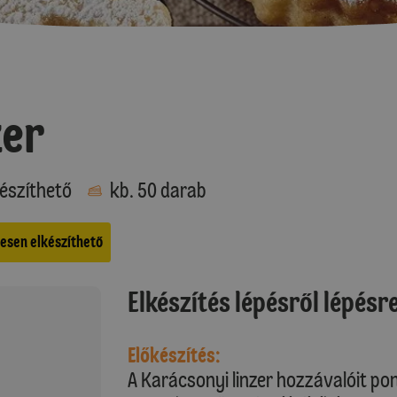
zer
észíthető
kb. 50 darab
esen elkészíthető
Elkészítés lépésről lépésr
Előkészítés:
A Karácsonyi linzer hozzávalóit po