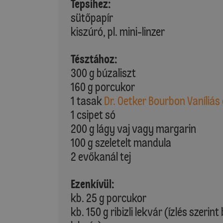
Tepsihez:
sütőpapír
kiszúró, pl. mini-linzer
Tésztához:
300 g búzaliszt
160 g porcukor
1 tasak
Dr. Oetker Bourbon Vaníliás
1 csipet só
200 g lágy vaj vagy margarin
100 g szeletelt mandula
2 evőkanál tej
Ezenkívül:
kb. 25 g porcukor
kb. 150 g ribizli lekvár (ízlés szerin