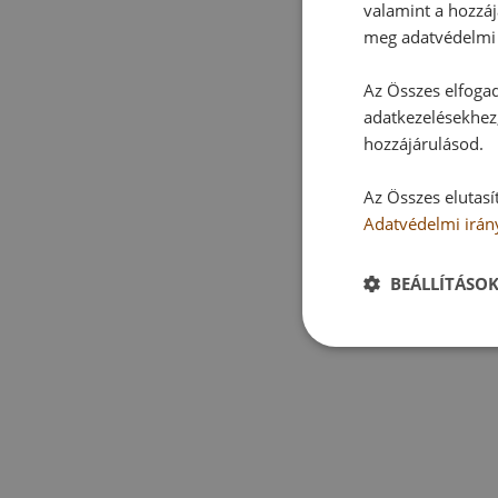
valamint a hozzáj
meg adatvédelmi 
Az Összes elfogad
adatkezelésekhez,
hozzájárulásod.
Az Összes elutasí
Adatvédelmi irán
BEÁLLÍTÁSO