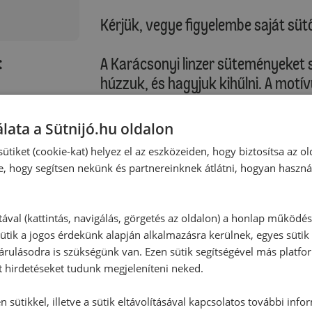
Kérjük, vegye figyelembe saját sütő
:
A Karácsonyi linzer süteményeket 
húzzuk, és hagyjuk kihűlni. A motí
porcukorral megszórjuk. A zselét jó
átnyomkodjuk, és a motívum nélkü
lata a Sütnijó.hu oldalon
Karácsonyi linzer süteményeket r
ütiket (cookie-kat) helyez el az eszközeiden, hogy biztosítsa az ol
e, hogy segítsen nekünk és partnereinknek átlátni, hogyan haszná
Tippek:
Ha a tészta ragad, fóliába csomag
tesszük.
tával (kattintás, navigálás, görgetés az oldalon) a honlap működé
ütik a jogos érdekünk alapján alkalmazásra kerülnek, egyes sütik
Jól záró dobozban, papírral elvála
rulásodra is szükségünk van. Ezen sütik segítségével más platfo
2 hétig tárolható.
t hirdetéseket tudunk megjeleníteni neked.
Bármilyen más lekvárral, zselével 
 sütikkel, illetve a sütik eltávolításával kapcsolatos további info