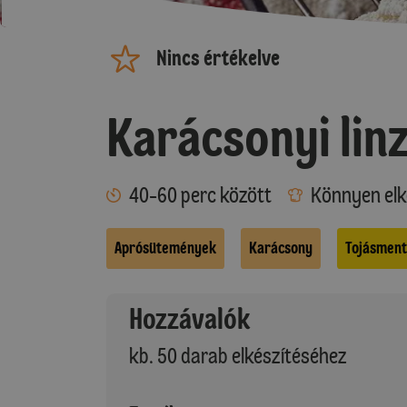
Nincs értékelve
Karácsonyi lin
40-60 perc között
Könnyen elk
Aprósütemények
Karácsony
Tojásment
Hozzávalók
kb. 50 darab elkészítéséhez