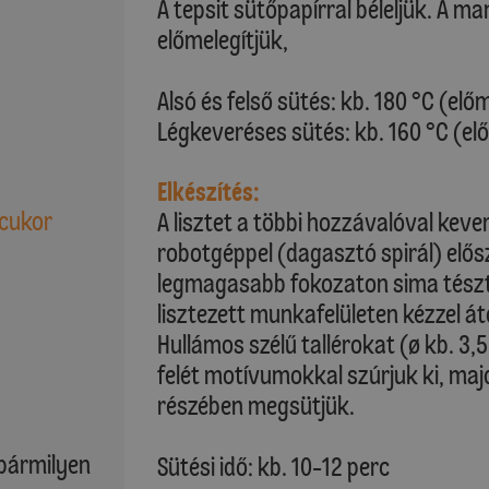
A tepsit sütőpapírral béleljük. A m
előmelegítjük,
Alsó és felső sütés: kb. 180 °C (elő
Légkeveréses sütés: kb. 160 °C (el
Elkészítés:
 cukor
A lisztet a többi hozzávalóval keve
robotgéppel (dagasztó spirál) elős
legmagasabb fokozaton sima tészt
lisztezett munkafelületen kézzel á
Hullámos szélű tallérokat (ø kb. 3,
felét motívumokkal szúrjuk ki, maj
részében megsütjük.
t bármilyen
Sütési idő: kb. 10-12 perc