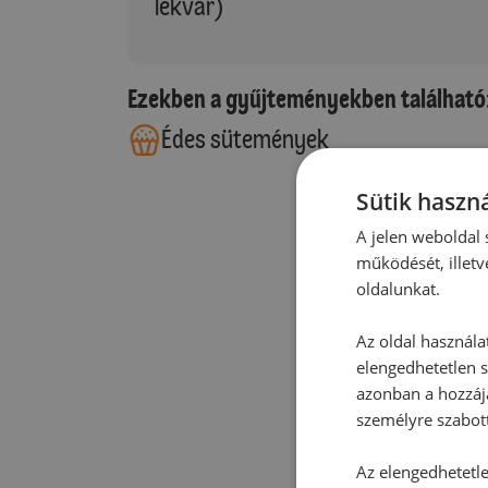
lekvár)
Ezekben a gyűjteményekben található
Édes sütemények
Sütik haszná
A jelen weboldal s
működését, illetv
oldalunkat.
Az oldal használa
elengedhetetlen s
azonban a hozzájá
személyre szabot
Az elengedhetetlen