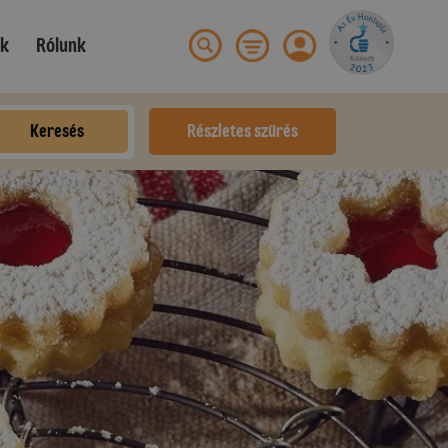
ek
Rólunk
Keresés
Részletes szűrés