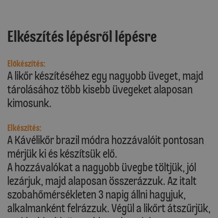
Elkészítés lépésről lépésre
Előkészítés:
A likőr készítéséhez egy nagyobb üveget, majd
tárolásához több kisebb üvegeket alaposan
kimosunk.
Elkészítés:
A Kávélikőr brazil módra hozzávalóit pontosan
mérjük ki és készítsük elő.
A hozzávalókat a nagyobb üvegbe töltjük, jól
lezárjuk, majd alaposan összerázzuk. Az italt
szobahőmérsékleten 3 napig állni hagyjuk,
alkalmanként felrázzuk. Végül a likőrt átszűrjük,