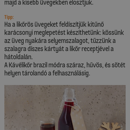
majd a kisebb üvegekben elosztjuk.
Tipp:
Ha a likőrös üvegeket feldíszítjük kitűnő
karácsonyi meglepetést készíthetünk: kössünk
az üveg nyakára selyemszalagot, tűzzünk a
szalagra díszes kártyát a likőr receptjével a
hátoldalán.
A Kávélikőr brazil módra száraz, hűvös, és sötét
helyen tárolandó a felhasználásig.