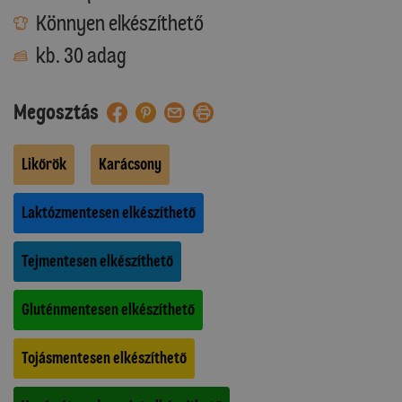
Könnyen elkészíthető
kb. 30 adag
Megosztás
Likőrök
Karácsony
Laktózmentesen elkészíthető
Tejmentesen elkészíthető
Gluténmentesen elkészíthető
Tojásmentesen elkészíthető