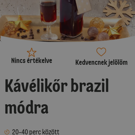
Nincs értékelve
Kedvencnek jelölöm
Kávélikőr brazil
módra
20-40 perc között