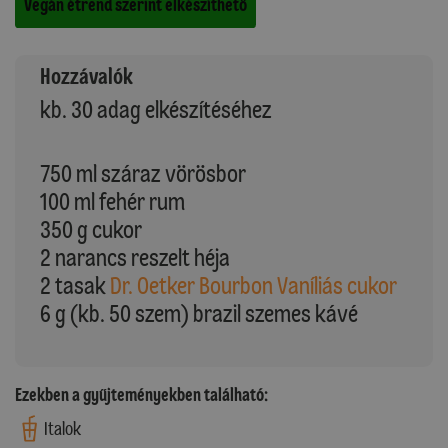
Vegán étrend szerint elkészíthető
Hozzávalók
kb. 30 adag elkészítéséhez
750 ml száraz vörösbor
100 ml fehér rum
350 g cukor
2 narancs reszelt héja
2 tasak
Dr. Oetker Bourbon Vaníliás cukor
6 g (kb. 50 szem) brazil szemes kávé
Ezekben a gyűjteményekben található:
Italok