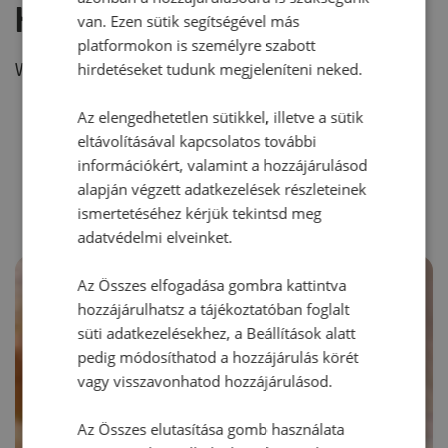
Hozzászólás írása
van. Ezen sütik segítségével más
platformokon is személyre szabott
hirdetéseket tudunk megjeleníteni neked.
Vélemény írásához, kérjük,
jelentkezz be!
Az elengedhetetlen sütikkel, illetve a sütik
eltávolításával kapcsolatos további
RECEPTAJÁNLÓ
információkért, valamint a hozzájárulásod
alapján végzett adatkezelések részleteinek
ismertetéséhez kérjük tekintsd meg
adatvédelmi elveinket.
Az Összes elfogadása gombra kattintva
hozzájárulhatsz a tájékoztatóban foglalt
süti adatkezelésekhez, a Beállítások alatt
pedig módosíthatod a hozzájárulás körét
vagy visszavonhatod hozzájárulásod.
Az Összes elutasítása gomb használata