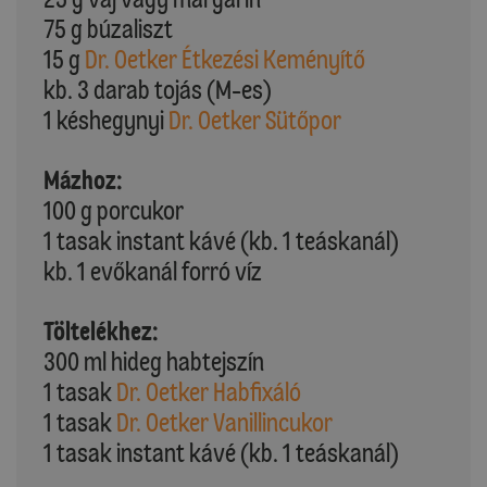
75 g búzaliszt
15 g
Dr. Oetker Étkezési Keményítő
kb. 3 darab tojás (M-es)
1 késhegynyi
Dr. Oetker Sütőpor
Mázhoz:
100 g porcukor
1 tasak instant kávé (kb. 1 teáskanál)
kb. 1 evőkanál forró víz
Töltelékhez:
300 ml hideg habtejszín
1 tasak
Dr. Oetker Habfixáló
1 tasak
Dr. Oetker Vanillincukor
1 tasak instant kávé (kb. 1 teáskanál)