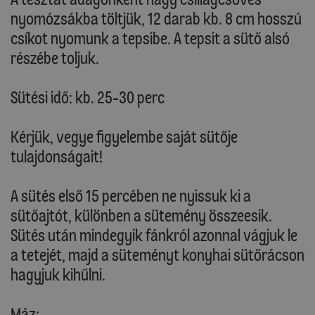
nyomózsákba töltjük, 12 darab kb. 8 cm hosszú
csíkot nyomunk a tepsibe. A tepsit a sütő alsó
részébe toljuk.
Sütési idő: kb. 25-30 perc
Kérjük, vegye figyelembe saját sütője
tulajdonságait!
A sütés első 15 percében ne nyissuk ki a
sütőajtót, különben a sütemény összeesik.
Sütés után mindegyik fánkról azonnal vágjuk le
a tetejét, majd a süteményt konyhai sütőrácson
hagyjuk kihűlni.
Máz: