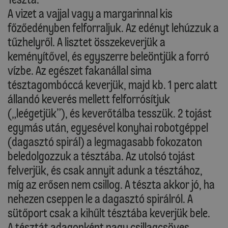
A vizet a vajjal vagy a margarinnal kis
főzőedényben felforraljuk. Az edényt lehúzzuk a
tűzhelyről. A lisztet összekeverjük a
keményítővel, és egyszerre beleöntjük a forró
vízbe. Az egészet fakanállal sima
tésztagombóccá keverjük, majd kb. 1 perc alatt
állandó keverés mellett felforrósítjuk
(„leégetjük”), és keverőtálba tesszük. 2 tojást
egymás után, egyesével konyhai robotgéppel
(dagasztó spirál) a legmagasabb fokozaton
beledolgozzuk a tésztába. Az utolsó tojást
felverjük, és csak annyit adunk a tésztához,
míg az erősen nem csillog. A tészta akkor jó, ha
nehezen cseppen le a dagasztó spirálról. A
sütőport csak a kihűlt tésztába keverjük bele.
A tésztát adagonként nagy csillagcsöves