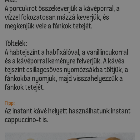
A porcukrot összekeverjük a kávéporral, a
vízzel fokozatosan mázzá keverjük, és
megkenjük vele a fánkok tetejét.
Töltelék:
A habtejszínt a habfixálóval, a vanillincukorral
és a kávéporral keményre felverjük. A kávés
tejszínt csillagcsöves nyomózsákba töltjük, a
fánkokba nyomjuk, majd visszahelyezzük a
fánkok tetejét.
Tipp:
Az instant kávé helyett használhatunk instant
cappuccino-t is.