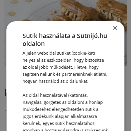
×
Sütik használata a Sütnijó.hu
oldalon
A jelen weboldal sütiket (cookie-kat)
helyez el az eszközeiden, hogy biztosítsa
az oldal jobb működését, illetve, hogy
segítsen nekünk és partnereinknek átlátni,
hogyan használod az oldalunkat.
Hozzászólások
Az oldal használatával (kattintás,
navigálás, görgetés az oldalon) a honlap
Ehhez a recepthez még nem érkezett hozzászólás.
működéséhez elengedhetetlen sütik a
jogos érdekünk alapján alkalmazásra
kerülnek, egyes sütik használatához
azonban a hozzájárulásodra is szükségünk