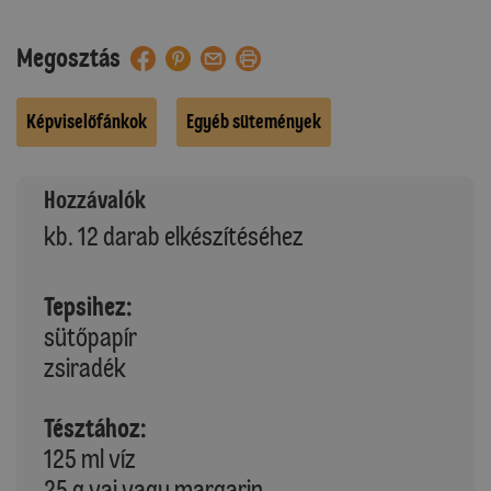
Megosztás
Képviselőfánkok
Egyéb sütemények
Hozzávalók
kb. 12 darab elkészítéséhez
Tepsihez:
sütőpapír
zsiradék
Tésztához:
125 ml víz
25 g vaj vagy margarin