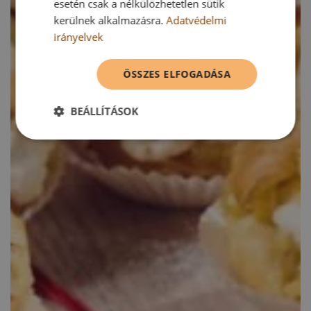
esetén csak a nélkülözhetetlen sütik
kerülnek alkalmazásra.
Adatvédelmi
irányelvek
ÖSSZES ELFOGADÁSA
BEÁLLÍTÁSOK