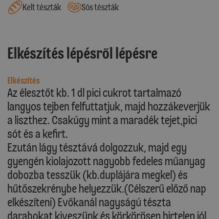
Kelt tészták
Sós tészták
Elkészítés lépésről lépésre
Elkészítés
Az élesztőt kb. 1 dl pici cukrot tartalmazó
langyos tejben felfuttatjuk, majd hozzákeverjük
a liszthez. Csakúgy mint a maradék tejet,pici
sót és a kefirt.
Ezután lágy tésztává dolgozzuk, majd egy
gyengén kiolajozott nagyobb fedeles műanyag
dobozba tesszük (kb.duplájára megkel) és
hűtőszekrénybe helyezzük.(Célszerű előző nap
elkészíteni) Evőkanál nagyságú tészta
darabokat kiveszünk és körkörösen hirtelen jól