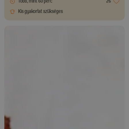
Több, mint 60 perc
26
Kis gyakorlat szükséges