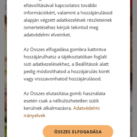
eltávolításával kapcsolatos további
információkért, valamint a hozzájárulásod
alapján végzett adatkezelések részleteinek
ismertetéséhez kérjük tekintsd meg
adatvédelmi elveinket.
Az Összes elfogadása gombra kattintva
hozzájárulhatsz a tájékoztatóban foglalt
süti adatkezelésekhez, a Beállítások alatt
pedig módosíthatod a hozzájárulás körét
vagy visszavonhatod hozzájárulásod.
Az Összes elutasítása gomb használata
esetén csak a nélkülözhetetlen sütik
kerülnek alkalmazásra.
Adatvédelmi
irányelvek
ÖSSZES ELFOGADÁSA