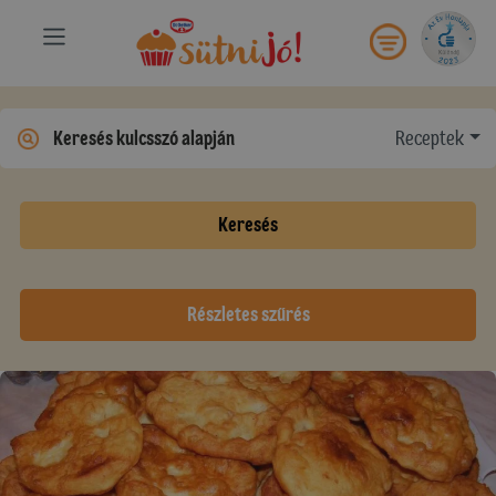
Receptek
Keresés
Részletes szűrés