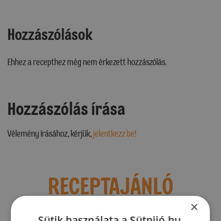
Hozzászólások
Ehhez a recepthez még nem érkezett hozzászólás.
Hozzászólás írása
Vélemény írásához, kérjük,
jelentkezz be!
RECEPTAJÁNLÓ
×
Sütik használata a Sütnijó.hu