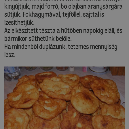
kinyújtjuk, majd forró, bő olajban aranysárgára
sütjük. Fokhagymával, tejföllel, sajttal is
ízesíthetjük.
Az elkészített tészta a hűtőben napokig eláll, és
bármikor süthetünk belőle.
Ha mindenből duplázunk, tetemes mennyiség
lesz.