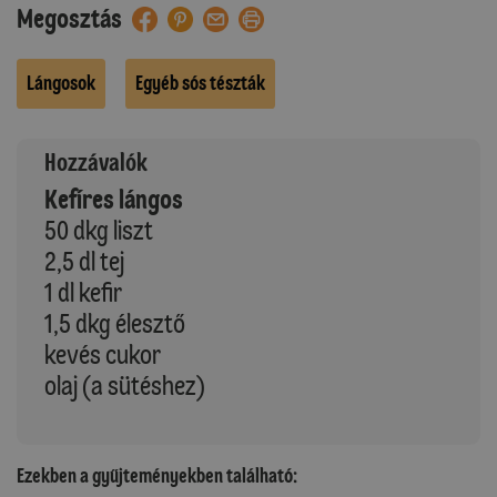
Megosztás
Lángosok
Egyéb sós tészták
Hozzávalók
Kefíres lángos
50 dkg liszt
2,5 dl tej
1 dl kefir
1,5 dkg élesztő
kevés cukor
olaj (a sütéshez)
Ezekben a gyűjteményekben található: