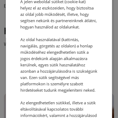
A jelen weboldal sütiket (cookie-kat)
Ehhez a recepthez még nem érkezett hozzászólás.
helyez el az eszközeiden, hogy biztosítsa
az oldal jobb működését, illetve, hogy
segítsen nekünk és partnereinknek átlátni,
hogyan használod az oldalunkat.
Hozzászólás írása
Az oldal használatával (kattintás,
Vélemény írásához, kérjük,
jelentkezz be!
navigálás, görgetés az oldalon) a honlap
működéséhez elengedhetetlen sütik a
jogos érdekünk alapján alkalmazásra
kerülnek, egyes sütik használatához
RECEPTAJÁNLÓ
azonban a hozzájárulásodra is szükségünk
van. Ezen sütik segítségével más
platformokon is személyre szabott
hirdetéseket tudunk megjeleníteni neked.
Az elengedhetetlen sütikkel, illetve a sütik
eltávolításával kapcsolatos további
információkért, valamint a hozzájárulásod