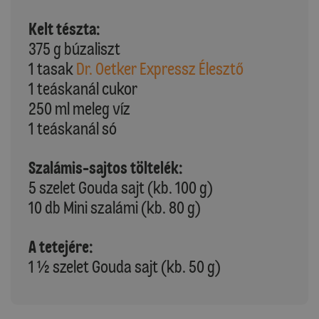
Kelt tészta:
375 g búzaliszt
1 tasak
Dr. Oetker Expressz Élesztő
1 teáskanál cukor
250 ml meleg víz
1 teáskanál só
Szalámis-sajtos töltelék:
5 szelet Gouda sajt (kb. 100 g)
10 db Mini szalámi (kb. 80 g)
A tetejére:
1 ½ szelet Gouda sajt (kb. 50 g)