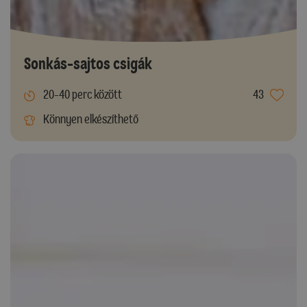
Sonkás-sajtos csigák
20-40 perc között
43
Könnyen elkészíthető