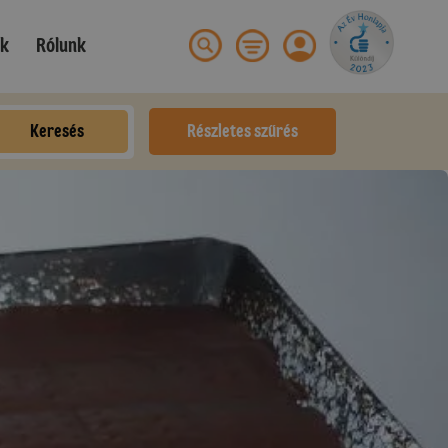
ek
Rólunk
Keresés
Részletes szűrés