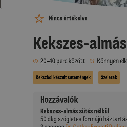
Nincs értékelve
Kekszes-almás 
20-40 perc között
Könnyen elk
Kekszből készült sütemények
Szeletek
Hozzávalók
Kekszes-almás sütés nélkül
50 dkg szögletes formájú háztartás
3 csomag
Dr. Oetker Eredeti Puding 