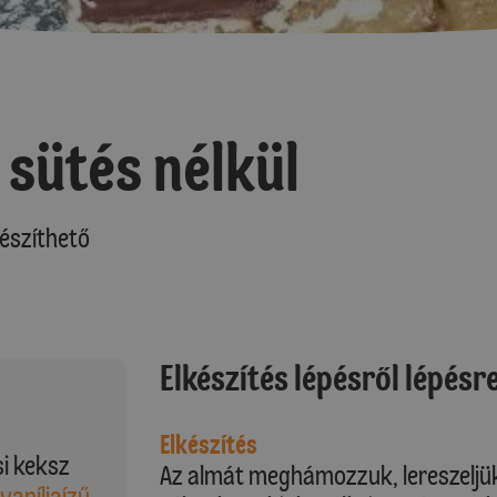
sütés nélkül
észíthető
Elkészítés lépésről lépésr
Elkészítés
i keksz
Az almát meghámozzuk, lereszeljük
vaníliaízű