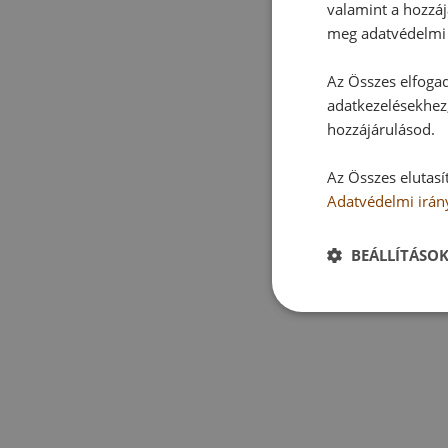
valamint a hozzáj
meg adatvédelmi 
Az Összes elfogad
adatkezelésekhez,
hozzájárulásod.
Az Összes elutasí
Adatvédelmi irán
BEÁLLÍTÁSO