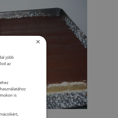
×
dal jobb
lod az
séhez
 használatához
rmokon is
rmációkért,