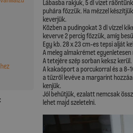
Lábasba rakjuk, 5 dl vizet ráöntünk,
puhára főzzük. Ha mézzel készítjü
keverjük.
Közben a pudingokat 3 dl vízzel kik
keverve 2 percig főzzük, amíg bes
Egy kb. 28 x 23 cm-es tepsi alját ke
A meleg almakrémet egyenletesen 
A tetejére szép sorban keksz kerül.
shez
A kakaóport a porcukorral és a 8-10
a tűzről levéve a margarint hozzáad
kenjük.
Jól behűtjük, ezalatt nemcsak össze
:
lehet majd szeletelni.