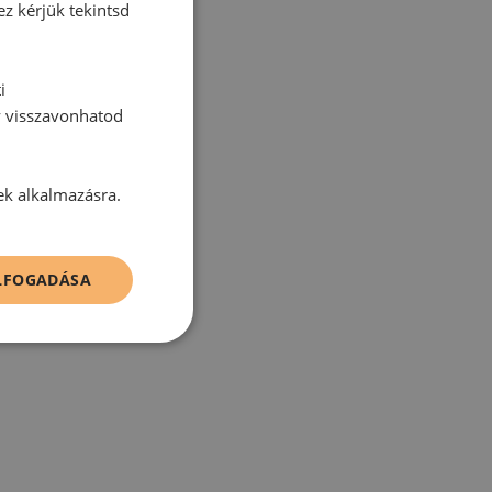
ez kérjük tekintsd
i
y visszavonhatod
tt hozzászólás.
ek alkalmazásra.
ELFOGADÁSA
zz be!