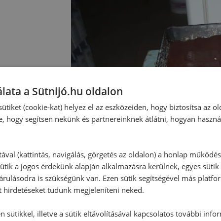
lata a Sütnijó.hu oldalon
ütiket (cookie-kat) helyez el az eszközeiden, hogy biztosítsa az ol
e, hogy segítsen nekünk és partnereinknek átlátni, hogyan haszná
tával (kattintás, navigálás, görgetés az oldalon) a honlap működé
ütik a jogos érdekünk alapján alkalmazásra kerülnek, egyes sütik
rulásodra is szükségünk van. Ezen sütik segítségével más platfo
t hirdetéseket tudunk megjeleníteni neked.
 sütikkel, illetve a sütik eltávolításával kapcsolatos további info