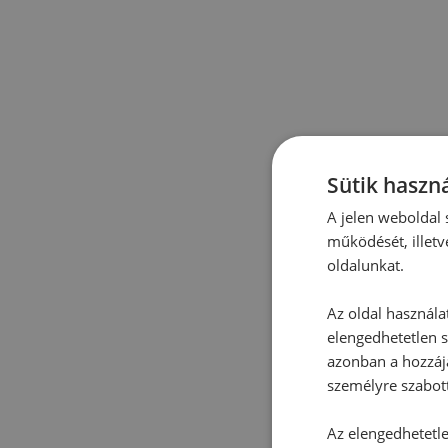
Sütik haszná
A jelen weboldal s
működését, illetv
oldalunkat.
Az oldal használa
elengedhetetlen s
azonban a hozzájá
személyre szabot
Az elengedhetetlen