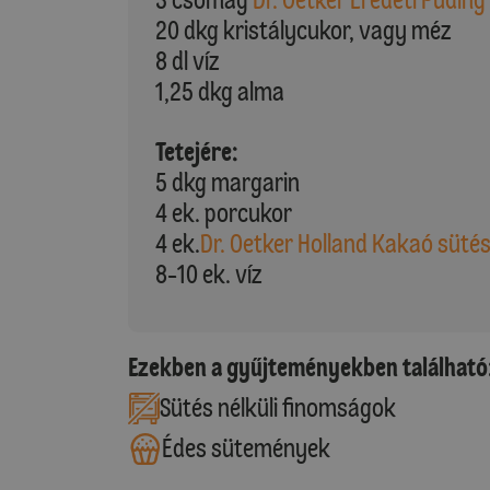
20 dkg kristálycukor, vagy méz
8 dl víz
1,25 dkg alma
Tetejére:
5 dkg margarin
4 ek. porcukor
4 ek.
Dr. Oetker Holland Kakaó süté
8-10 ek. víz
Ezekben a gyűjteményekben található
Sütés nélküli finomságok
Édes sütemények