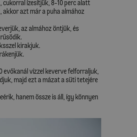
 cukorral ízesítjük, 8-10 perc alatt
k, akkor azt már a puha almához
everjük, az almához öntjük, és
űrűsödik.
ksszel kirakjuk.
rákenjük.
 evőkanál vízzel keverve felforraljuk,
juk, majd ezt a mázat a süti tetejére
érik, hanem össze is áll, így könnyen