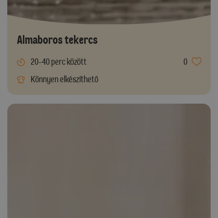
Almaboros tekercs
20-40 perc között
0
Könnyen elkészíthető