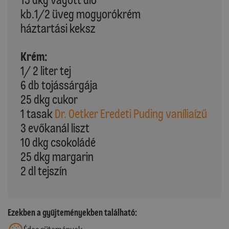
kb.1/2 üveg mogyorókrém
háztartási keksz
Krém:
1/ 2 liter tej
6 db tojássárgája
25 dkg cukor
1 tasak
Dr. Oetker Eredeti Puding vaníliaízű
3 evőkanál liszt
10 dkg csokoládé
25 dkg margarin
2 dl tejszín
Ezekben a gyűjteményekben található: