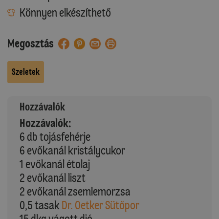
Könnyen elkészíthető
Megosztás
Szeletek
Hozzávalók
Hozzávalók:
6 db tojásfehérje
6 evőkanál kristálycukor
1 evőkanál étolaj
2 evőkanál liszt
2 evőkanál zsemlemorzsa
0,5 tasak
Dr. Oetker Sütőpor
15 dkg vágott dió