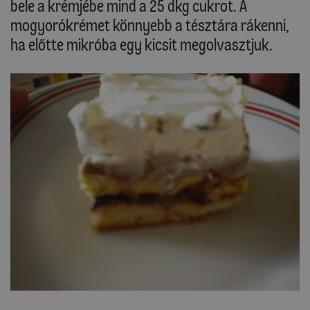
bele a krémjébe mind a 25 dkg cukrot. A
mogyorókrémet könnyebb a tésztára rákenni,
ha előtte mikróba egy kicsit megolvasztjuk.