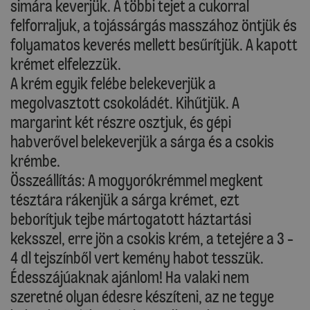
simára keverjük. A többi tejet a cukorral
felforraljuk, a tojássárgás masszához öntjük és
folyamatos keverés mellett besűrítjük. A kapott
krémet elfelezzük.
A krém egyik felébe belekeverjük a
megolvasztott csokoládét. Kihűtjük. A
margarint két részre osztjuk, és gépi
habverővel belekeverjük a sárga és a csokis
krémbe.
Összeállítás: A mogyorókrémmel megkent
tésztára rákenjük a sárga krémet, ezt
beborítjuk tejbe mártogatott háztartási
keksszel, erre jön a csokis krém, a tetejére a 3 -
4 dl tejszínből vert kemény habot tesszük.
Édesszájúaknak ajánlom! Ha valaki nem
szeretné olyan édesre készíteni, az ne tegye