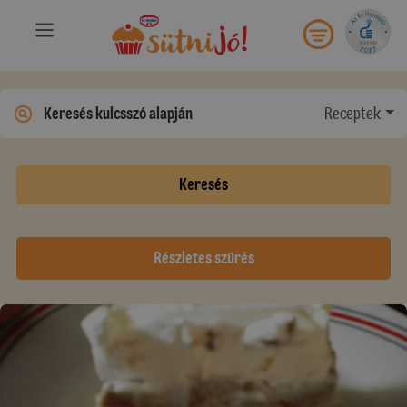
Receptek
Keresés
Részletes szűrés