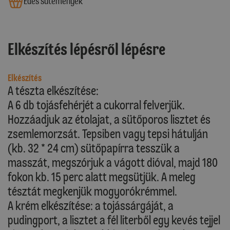
Édes sütemények
Elkészítés lépésről lépésre
Elkészítés
A tészta elkészítése:
A 6 db tojásfehérjét a cukorral felverjük.
Hozzáadjuk az étolajat, a sütőporos lisztet és
zsemlemorzsát. Tepsiben vagy tepsi hátulján
(kb. 32 * 24 cm) sütőpapírra tesszük a
masszát, megszórjuk a vágott dióval, majd 180
fokon kb. 15 perc alatt megsütjük. A meleg
tésztát megkenjük mogyorókrémmel.
A krém elkészítése: a tojássárgáját, a
pudingport, a lisztet a fél literből egy kevés tejjel