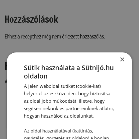
Hozzászólások
Ehhez a recepthez még nem érkezett hozzászólás.
×
Hozzászólás írása
Sütik használata a Sütnijó.hu
oldalon
Vélemény írásához, kérjük,
jelentkezz be!
A jelen weboldal sütiket (cookie-kat)
helyez el az eszközeiden, hogy biztosítsa
az oldal jobb működését, illetve, hogy
segítsen nekünk és partnereinknek átlátni,
RECEPTAJÁNLÓ
hogyan használod az oldalunkat.
Az oldal használatával (kattintás,
navigálás, görgetés az oldalon) a honlap