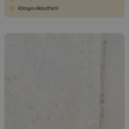
Könnyen elkészíthető