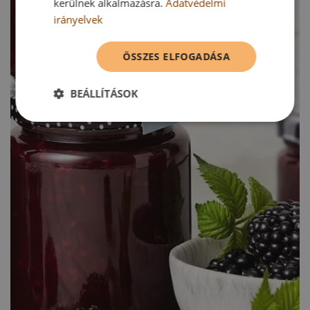
kerülnek alkalmazásra.
Adatvédelmi
irányelvek
ÖSSZES ELFOGADÁSA
BEÁLLÍTÁSOK