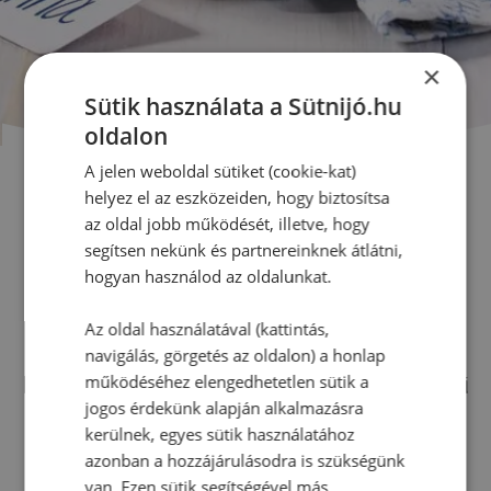
×
Sütik használata a Sütnijó.hu
oldalon
A jelen weboldal sütiket (cookie-kat)
helyez el az eszközeiden, hogy biztosítsa
KLASSZiKUS LEKVÁROK,
az oldal jobb működését, illetve, hogy
segítsen nekünk és partnereinknek átlátni,
DZSEMEK
hogyan használod az oldalunkat.
Az oldal használatával (kattintás,
navigálás, görgetés az oldalon) a honlap
Klasszikus lekvár és dzsem receptek – egyszerű
működéséhez elengedhetetlen sütik a
jogos érdekünk alapján alkalmazásra
és bevált lekvár receptek lépésről lépésre –
kerülnek, egyes sütik használatához
epres, narancsос és szedres változatok
azonban a hozzájárulásodra is szükségünk
befőzéshez és reggelire
van. Ezen sütik segítségével más