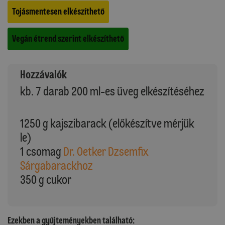
Tojásmentesen elkészíthető
Vegán étrend szerint elkészíthető
Hozzávalók
kb. 7 darab 200 ml-es üveg elkészítéséhez
1250 g kajszibarack (előkészítve mérjük
le)
1 csomag
Dr. Oetker Dzsemfix
Sárgabarackhoz
350 g cukor
Ezekben a gyűjteményekben található: