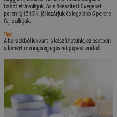
habot eltávolítjuk. Az előkészített üvegeket
peremig töltjük, jól lezárjuk és legalább 5 percre
fejre állítjuk.
Tipp:
A barackból lekvárt is készíthetünk, ez esetben
a kimért mennyiség egészét pépesíteni kell.