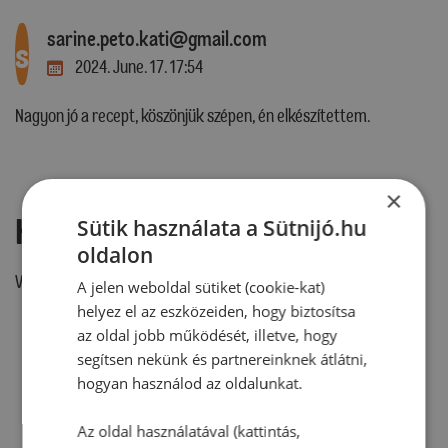
sarine.peto.kati@gmail.com
s
2024. June. 17. 17:54
Nagyon jó a recept, köszönjük szépen, én elkészítettem.
×
Hozzászólás írása
Sütik használata a Sütnijó.hu
oldalon
Vélemény írásához, kérjük,
jelentkezz be!
A jelen weboldal sütiket (cookie-kat)
helyez el az eszközeiden, hogy biztosítsa
az oldal jobb működését, illetve, hogy
segítsen nekünk és partnereinknek átlátni,
RECEPTAJÁNLÓ
hogyan használod az oldalunkat.
Az oldal használatával (kattintás,