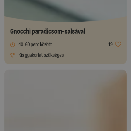
Gnocchi paradicsom-salsával
40-60 perc között
19
Kis gyakorlat szükséges