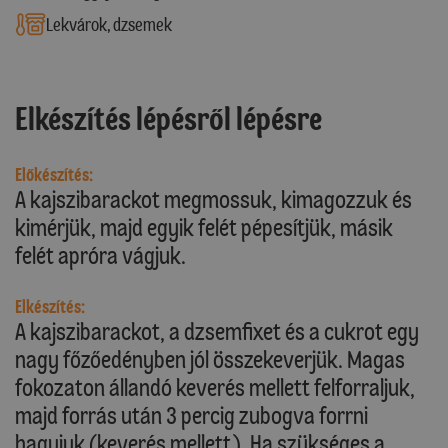
Lekvárok, dzsemek
Elkészítés lépésről lépésre
Előkészítés:
A kajszibarackot megmossuk, kimagozzuk és
kimérjük, majd egyik felét pépesítjük, másik
felét apróra vágjuk.
Elkészítés:
A kajszibarackot, a dzsemfixet és a cukrot egy
nagy főzőedényben jól összekeverjük. Magas
fokozaton állandó keverés mellett felforraljuk,
majd forrás után 3 percig zubogva forrni
hagyjuk (keverés mellett). Ha szükséges a