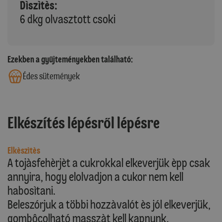
Dìszìtès:
6 dkg olvasztott csoki
Ezekben a gyűjteményekben található:
Édes sütemények
Elkészítés lépésről lépésre
Elkèszìtès
A tojàsfehèrjèt a cukrokkal elkeverjük èpp csak
annyira, hogy elolvadjon a cukor nem kell
habosìtani.
Beleszórjuk a többi hozzàvalót ès jól elkeverjük,
gombôcolható masszàt kell kapnunk.