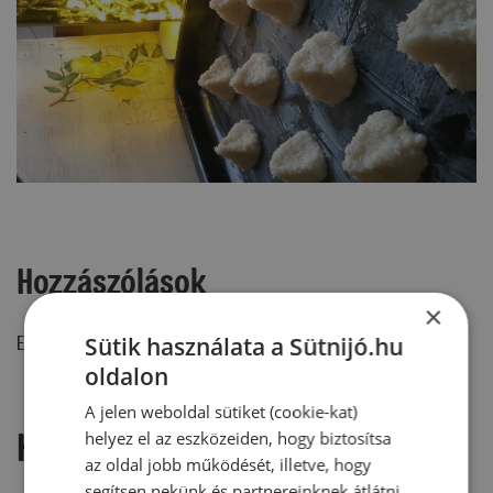
Hozzászólások
×
Sütik használata a Sütnijó.hu
Ehhez a recepthez még nem érkezett hozzászólás.
oldalon
A jelen weboldal sütiket (cookie-kat)
Hozzászólás írása
helyez el az eszközeiden, hogy biztosítsa
az oldal jobb működését, illetve, hogy
segítsen nekünk és partnereinknek átlátni,