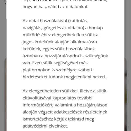
Vélemény írásához, kérjük,
jelentkezz be!
hogyan használod az oldalunkat.
Az oldal használatával (kattintás,
navigálás, görgetés az oldalon) a honlap
RECEPTAJÁNLÓ
működéséhez elengedhetetlen sütik a
jogos érdekünk alapján alkalmazásra
kerülnek, egyes sütik használatához
azonban a hozzájárulásodra is szükségünk
van. Ezen sütik segítségével más
platformokon is személyre szabott
hirdetéseket tudunk megjeleníteni neked.
Az elengedhetetlen sütikkel, illetve a sütik
eltávolításával kapcsolatos további
információkért, valamint a hozzájárulásod
alapján végzett adatkezelések részleteinek
ismertetéséhez kérjük tekintsd meg
adatvédelmi elveinket.