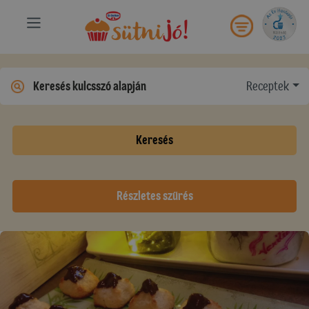
Receptek
Keresés
Részletes szűrés