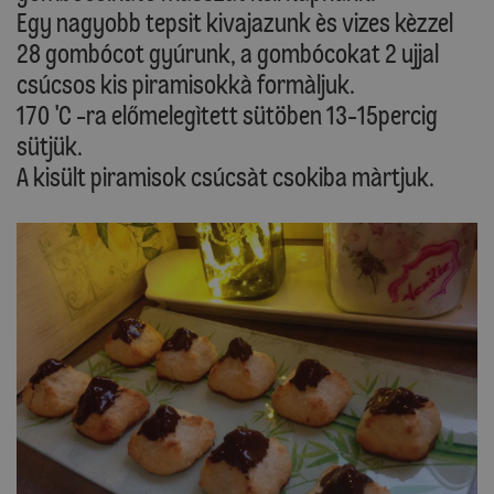
Egy nagyobb tepsit kivajazunk ès vizes kèzzel
28 gombócot gyúrunk, a gombócokat 2 ujjal
csúcsos kis piramisokkà formàljuk.
170 'C -ra előmelegìtett sütöben 13-15percig
sütjük.
A kisült piramisok csúcsàt csokiba màrtjuk.