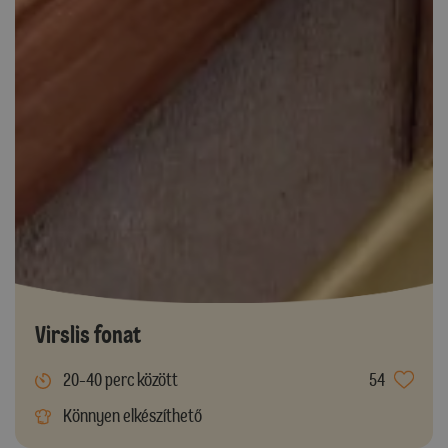
Virslis fonat
20-40 perc között
54
Könnyen elkészíthető