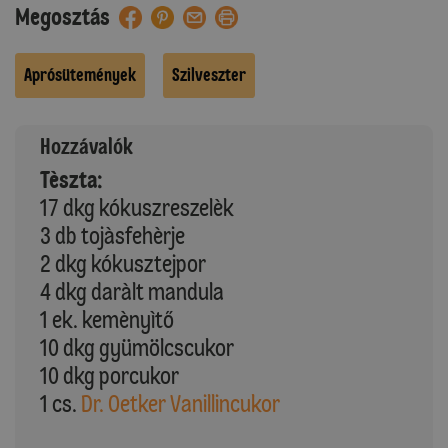
Megosztás
Aprósütemények
Szilveszter
Hozzávalók
Tèszta:
17 dkg kókuszreszelèk
3 db tojàsfehèrje
2 dkg kókusztejpor
4 dkg daràlt mandula
1 ek. kemènyìtő
10 dkg gyümölcscukor
10 dkg porcukor
1 cs.
Dr. Oetker Vanillincukor