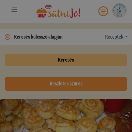
Receptek
Keresés
Részletes szűrés