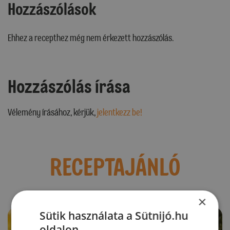
Hozzászólások
Ehhez a recepthez még nem érkezett hozzászólás.
Hozzászólás írása
Vélemény írásához, kérjük,
jelentkezz be!
RECEPTAJÁNLÓ
×
Sütik használata a Sütnijó.hu
oldalon