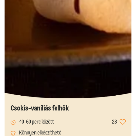
Csokis-vaníliás felhők
40-60 perc között
28
Könnyen elkészíthető