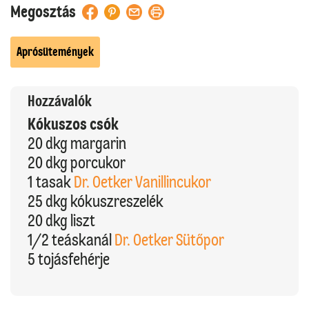
Megosztás
Aprósütemények
Hozzávalók
Kókuszos csók
20 dkg margarin
20 dkg porcukor
1 tasak
Dr. Oetker Vanillincukor
25 dkg kókuszreszelék
20 dkg liszt
1/2 teáskanál
Dr. Oetker Sütőpor
5 tojásfehérje