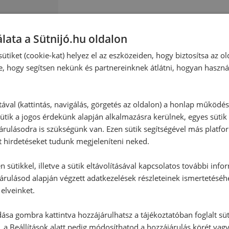
Hozzászólás írása
lata a Sütnijó.hu oldalon
Vélemény írásához, kérjük,
jelentke
ütiket (cookie-kat) helyez el az eszközeiden, hogy biztosítsa az ol
e, hogy segítsen nekünk és partnereinknek átlátni, hogyan haszná
tával (kattintás, navigálás, görgetés az oldalon) a honlap működé
:
ütik a jogos érdekünk alapján alkalmazásra kerülnek, egyes sütik
rulásodra is szükségünk van. Ezen sütik segítségével más platfo
t hirdetéseket tudunk megjeleníteni neked.
RECEPTAJÁNLÓ
 sütikkel, illetve a sütik eltávolításával kapcsolatos további info
árulásod alapján végzett adatkezelések részleteinek ismertetéséh
elveinket.
ása gombra kattintva hozzájárulhatsz a tájékoztatóban foglalt süt
 a Beállítások alatt pedig módosíthatod a hozzájárulás körét vag