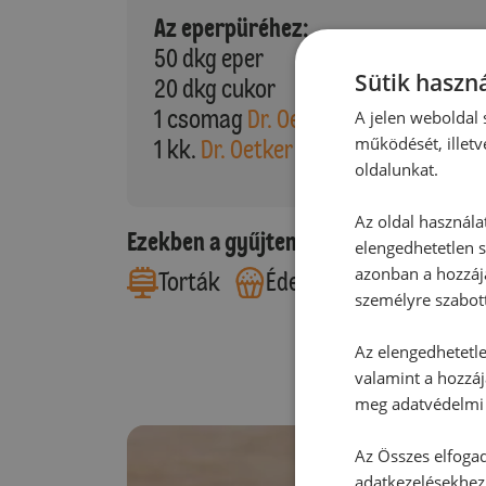
Az eperpüréhez:
50 dkg eper
Sütik haszná
20 dkg cukor
1 csomag
Dr. Oetker Vanillincukor
A jelen weboldal s
működését, illetv
1 kk.
Dr. Oetker Őrölt zselatin
oldalunkat.
Az oldal használa
Ezekben a gyűjteményekben található
elengedhetetlen s
azonban a hozzájá
Torták
Édes sütemények
személyre szabot
Az elengedhetetlen
valamint a hozzáj
meg adatvédelmi 
Az Összes elfogad
adatkezelésekhez,