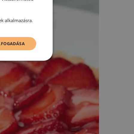
ek alkalmazásra.
ELFOGADÁSA