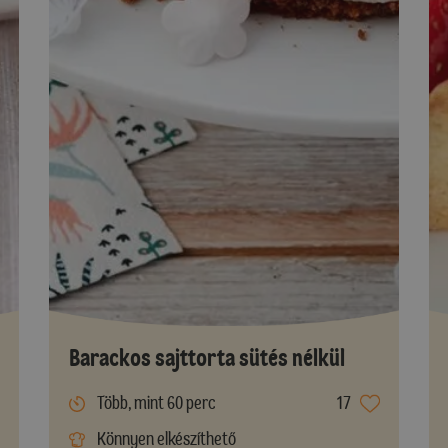
Barackos sajttorta sütés nélkül
Több, mint 60 perc
17
Könnyen elkészíthető