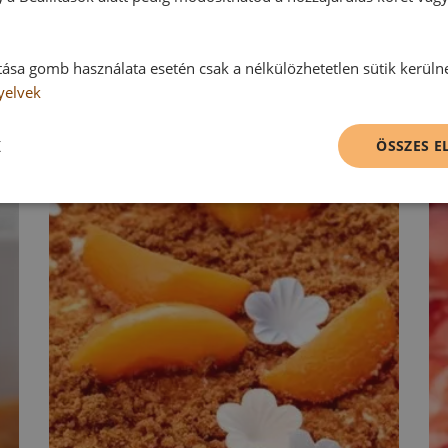
tása gomb használata esetén csak a nélkülözhetetlen sütik kerüln
yelvek
K
ÖSSZES 