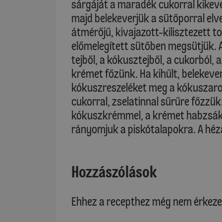
sárgáját a maradék cukorral kikeve
majd belekeverjük a sütőporral elve
átmérőjű, kivajazott-kilisztezett 
előmelegített sütőben megsütjük. A
tejből, a kókusztejből, a cukorból, 
krémet főzünk. Ha kihűlt, belekeverj
kókuszreszeléket meg a kókuszarom
cukorral, zselatinnal sűrűre főzzü
kókuszkrémmel, a krémet habzsákb
rányomjuk a piskótalapokra. A héz
Hozzászólások
Ehhez a recepthez még nem érkeze