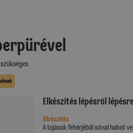
perpürével
t szükséges
kalmak
Elkészítés lépésről lépésr
Elkészítés
A tojások fehérjéből sóval habot ve