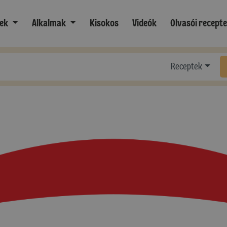
ek
Alkalmak
Kisokos
Videók
Olvasói recept
Receptek