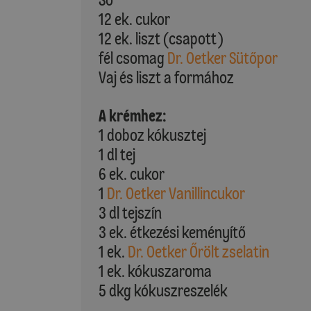
12 ek. cukor
12 ek. liszt (csapott)
fél csomag
Dr. Oetker Sütőpor
Vaj és liszt a formához
A krémhez:
1 doboz kókusztej
1 dl tej
6 ek. cukor
1
Dr. Oetker Vanillincukor
3 dl tejszín
3 ek. étkezési keményítő
1 ek.
Dr. Oetker Őrölt zselatin
1 ek. kókuszaroma
5 dkg kókuszreszelék