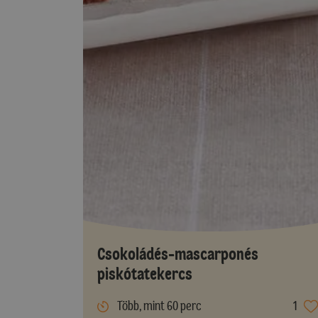
Csokoládés-mascarponés
piskótatekercs
Több, mint 60 perc
1