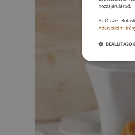
hozzájárulásod.
Az Összes elutasí
Adatvédelmi irán
BEÁLLÍTÁSO