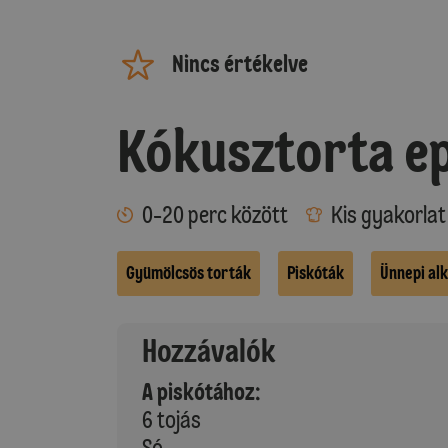
Nincs értékelve
Kókusztorta e
0-20 perc között
Kis gyakorla
Gyümölcsös torták
Piskóták
Ünnepi al
Hozzávalók
A piskótához:
6 tojás
Só