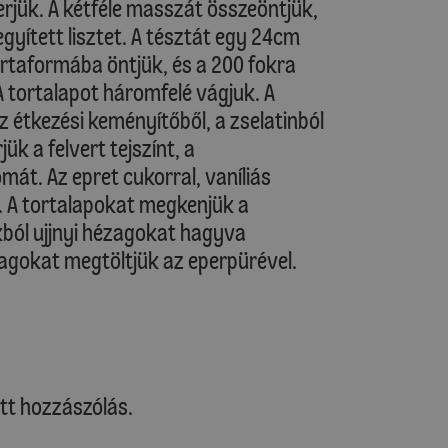
rjük. A kétféle masszát összeöntjük,
gyített lisztet. A tésztát egy 24cm
tortaformába öntjük, és a 200 fokra
 tortalapot háromfelé vágjuk. A
az étkezési keményítőből, a zselatinból
ük a felvert tejszínt, a
át. Az epret cukorral, vaníliás
k. A tortalapokat megkenjük a
ól ujjnyi hézagokat hagyva
agokat megtöltjük az eperpürével.
tt hozzászólás.