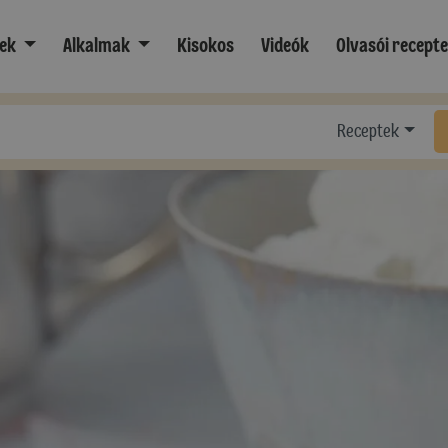
ek
Alkalmak
Kisokos
Videók
Olvasói recept
Receptek