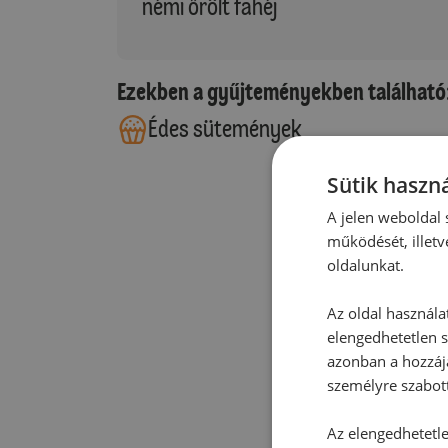
némi őrölt fahéj
Ezekben a gyűjteményekben található
Édes sütemények
Sütik haszná
A jelen weboldal s
működését, illetv
oldalunkat.
Az oldal használa
elengedhetetlen s
azonban a hozzájá
személyre szabot
Az elengedhetetlen