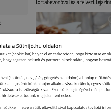
tortabevonóval és a felvert tejszínn
:
lata a Sütnijó.hu oldalon
ütiket (cookie-kat) helyez el az eszközeiden, hogy biztosítsa az ol
e, hogy segítsen nekünk és partnereinknek átlátni, hogyan haszná
tával (kattintás, navigálás, görgetés az oldalon) a honlap működé
ütik a jogos érdekünk alapján alkalmazásra kerülnek, egyes sütik
rulásodra is szükségünk van. Ezen sütik segítségével más platfo
t hirdetéseket tudunk megjeleníteni neked.
 sütikkel, illetve a sütik eltávolításával kapcsolatos további info