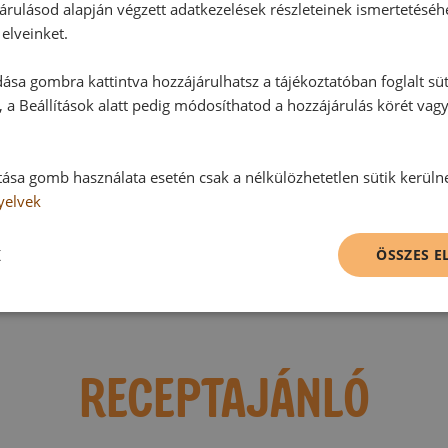
árulásod alapján végzett adatkezelések részleteinek ismertetéséh
elveinket.
Hozzászólások
ása gombra kattintva hozzájárulhatsz a tájékoztatóban foglalt süt
 a Beállítások alatt pedig módosíthatod a hozzájárulás körét vag
Ehhez a recepthez még nem érkeze
tása gomb használata esetén csak a nélkülözhetetlen sütik kerüln
yelvek
Hozzászólás írása
K
ÖSSZES 
Vélemény írásához, kérjük,
jelentke
RECEPTAJÁNLÓ