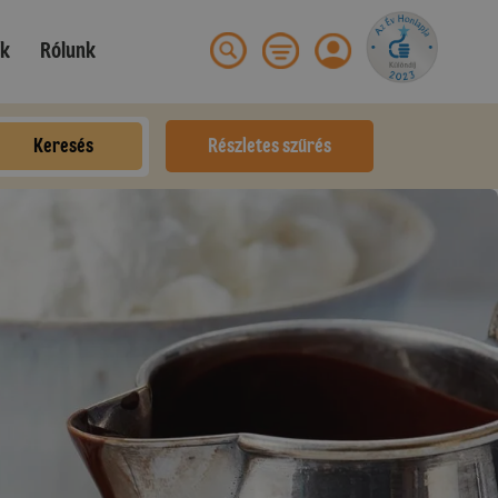
ek
Rólunk
Keresés
Részletes szűrés