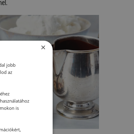
el.
×
dal jobb
lod az
séhez
 használatához
rmokon is
rmációkért,