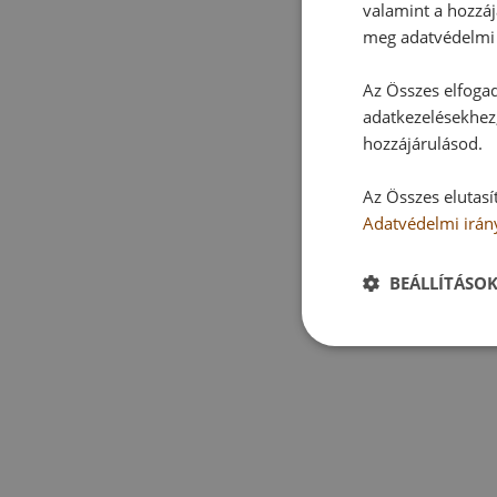
valamint a hozzáj
meg adatvédelmi 
Az Összes elfogad
adatkezelésekhez,
hozzájárulásod.
Az Összes elutasí
Adatvédelmi irán
BEÁLLÍTÁSO