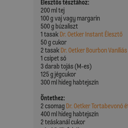
Élesztős tésztához:
200 ml tej
100 g vaj vagy margarin
500 g búzaliszt
1 tasak
Dr. Oetker Instant Élesztő
50 g cukor
2 tasak
Dr. Oetker Bourbon Vaníliás
1 csipet só
3 darab tojás (M-es)
125 g jégcukor
300 ml hideg habtejszín
Öntethez:
2 csomag
Dr. Oetker Tortabevonó é
400 ml hideg habtejszín
2 teáskanál cukor