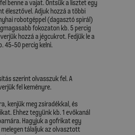
 fel benne a vajat. Öntsük a lisztet egy
nt élesztővel. Adjuk hozzá a többi
nyhai robotgéppel (dagasztó spirál)
legmagasabb fokozaton kb. 5 percig
erjük hozzá a jégcukrot. Fedjük le a
. 45-50 percig kelni.
tás szerint olvasszuk fel. A
 verjük fel keményre.
ra, kenjük meg zsiradékkal, és
kat. Ehhez tegyünk kb. 1 evőkanál
barnára. Hagyjuk a gofrikat egy
melegen tálaljuk az olvasztott