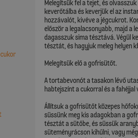
Melegítsük fel a tejet, és olvasszuk
keverőtálba és keverjük el az insta
hozzávalót, kivéve a jégcukrot. Ko
először a legalacsonyabb, majd a 
dagasszuk sima tésztává. Végül kev
tésztát, és hagyjuk meleg helyen kb
 cukor
Melegítsük elő a gofrisütőt.
A tortabevonót a tasakon lévő utasí
habtejszínt a cukorral és a fahéjjal
Állítsuk a gofrisütőt közepes hőfok
t
süssünk meg kis adagokban a gofri
tésztát a sütőbe, és süssük arany
süteményrácson kihűlni, vagy még 