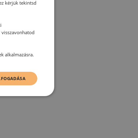
ez kérjük tekintsd
i
y visszavonhatod
tt hozzászólás.
ek alkalmazásra.
ELFOGADÁSA
zz be!