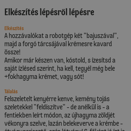
Elkészítés lépésről lépésre
Elkészítés
A hozzávalókat a robotgép két "bajuszával",
majd a forgó tárcsájával krémesre kavard
össze!
Amikor már készen van, kóstold, s ízesítsd a
saját ízlésed szerint, ha kell, tegyél még bele
+fokhagyma krémet, vagy sót!
Tálalás
Felszeletelt kenyérre kenve, kemény tojás
szeletekkel "feldíszítve" - de anélkül is - a
fentiekben leírt módon, az újhagyma zöldjét
vékonyra szelve, lazán belekeverve a krémbe -