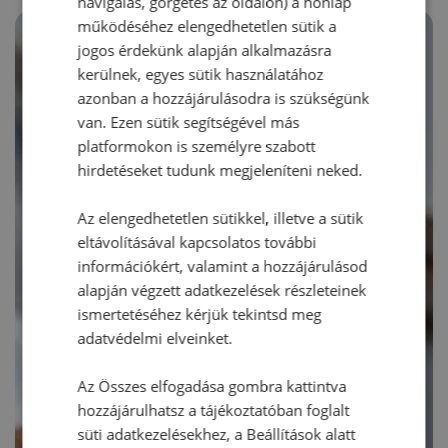
navigálás, görgetés az oldalon) a honlap
működéséhez elengedhetetlen sütik a
jogos érdekünk alapján alkalmazásra
kerülnek, egyes sütik használatához
azonban a hozzájárulásodra is szükségünk
van. Ezen sütik segítségével más
platformokon is személyre szabott
hirdetéseket tudunk megjeleníteni neked.
Az elengedhetetlen sütikkel, illetve a sütik
eltávolításával kapcsolatos további
információkért, valamint a hozzájárulásod
alapján végzett adatkezelések részleteinek
ismertetéséhez kérjük tekintsd meg
adatvédelmi elveinket.
Az Összes elfogadása gombra kattintva
hozzájárulhatsz a tájékoztatóban foglalt
süti adatkezelésekhez, a Beállítások alatt