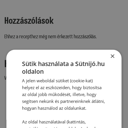
Hozzászólások
Ehhez a recepthez még nem érkezett hozzászólás.
×
Hozzászólás írása
Sütik használata a Sütnijó.hu
oldalon
Vélemény írásához, kérjük,
jelentkezz be!
A jelen weboldal sütiket (cookie-kat)
helyez el az eszközeiden, hogy biztosítsa
az oldal jobb működését, illetve, hogy
segítsen nekünk és partnereinknek átlátni,
RECEPTAJÁNLÓ
hogyan használod az oldalunkat.
Az oldal használatával (kattintás,