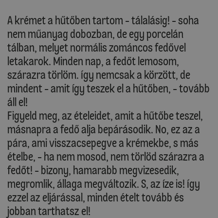
A krémet a hűtőben tartom - tálalásig! - soha
nem műanyag dobozban, de egy porcelán
tálban, melyet normális zománcos fedővel
letakarok. Minden nap, a fedőt lemosom,
szárazra törlöm. Így nemcsak a körzött, de
mindent - amit így teszek el a hűtőben, - tovább
áll el!
Figyeld meg, az ételeidet, amit a hűtőbe teszel,
másnapra a fedő alja bepárásodik. No, ez az a
pára, ami visszacsepegve a krémekbe, s más
ételbe, - ha nem mosod, nem törlöd szárazra a
fedőt! - bizony, hamarabb megvizesedik,
megromlik, állaga megváltozik. S, az íze is! Így
ezzel az eljárással, minden ételt tovább és
jobban tarthatsz el!