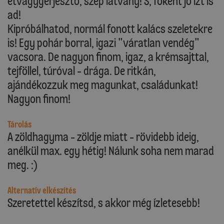
étvágygerjesztő, szép látvány! S, főként jó ízt is
ad!
Kipróbálhatod, normál fonott kalács szeletekre
is! Egy pohár borral, igazi "váratlan vendég"
vacsora. De nagyon finom, igaz, a krémsajttal,
tejföllel, túróval - drága. De ritkán,
ajándékozzuk meg magunkat, családunkat!
Nagyon finom!
Tárolás
A zöldhagyma - zöldje miatt - rövidebb ideig,
anélkül max. egy hétig! Nálunk soha nem marad
meg. :)
Alternatív elkészítés
Szeretettel készítsd, s akkor még ízletesebb!