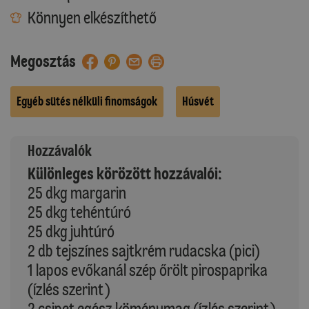
Könnyen elkészíthető
Megosztás
Egyéb sütés nélküli finomságok
Húsvét
Hozzávalók
Különleges körözött hozzávalói:
25 dkg margarin
25 dkg tehéntúró
25 dkg juhtúró
2 db tejszínes sajtkrém rudacska (pici)
1 lapos evőkanál szép őrölt pirospaprika
(ízlés szerint)
2 csipet egész köménymag (ízlés szerint)