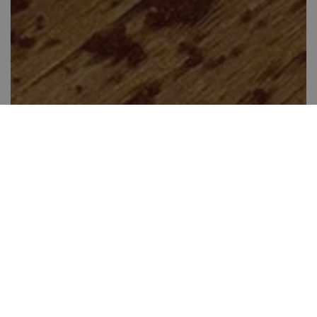
Körtés foltos süti