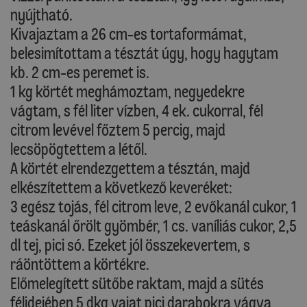
nyújtható.
Kivajaztam a 26 cm-es tortaformámat,
belesimítottam a tésztát úgy, hogy hagytam
kb. 2 cm-es peremet is.
1 kg körtét meghámoztam, negyedekre
vágtam, s fél liter vízben, 4 ek. cukorral, fél
citrom levével főztem 5 percig, majd
lecsöpögtettem a létől.
A körtét elrendezgettem a tésztán, majd
elkészítettem a következő keveréket:
3 egész tojás, fél citrom leve, 2 evőkanál cukor, 1
teáskanál őrölt gyömbér, 1 cs. vaníliás cukor, 2,5
dl tej, pici só. Ezeket jól összekevertem, s
ráöntöttem a körtékre.
Előmelegített sütőbe raktam, majd a sütés
félidejében 5 dkg vajat pici darabokra vágva