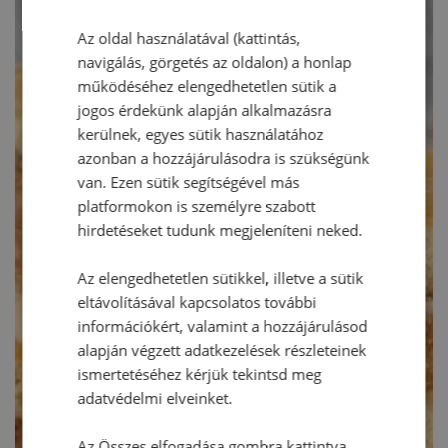
Az oldal használatával (kattintás,
navigálás, görgetés az oldalon) a honlap
működéséhez elengedhetetlen sütik a
jogos érdekünk alapján alkalmazásra
kerülnek, egyes sütik használatához
azonban a hozzájárulásodra is szükségünk
van. Ezen sütik segítségével más
platformokon is személyre szabott
hirdetéseket tudunk megjeleníteni neked.
Az elengedhetetlen sütikkel, illetve a sütik
eltávolításával kapcsolatos további
információkért, valamint a hozzájárulásod
alapján végzett adatkezelések részleteinek
ismertetéséhez kérjük tekintsd meg
adatvédelmi elveinket.
Az Összes elfogadása gombra kattintva