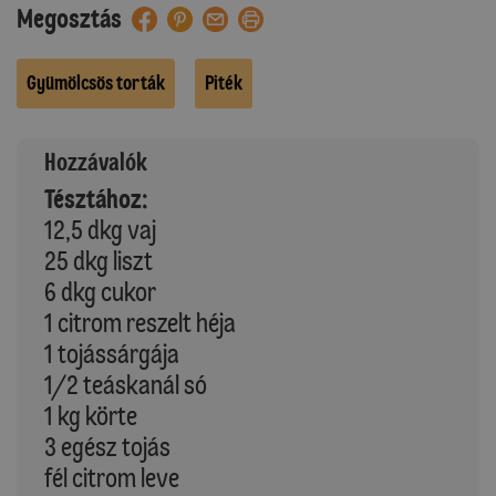
Megosztás
Gyümölcsös torták
Piték
Hozzávalók
Tésztához:
12,5 dkg vaj
25 dkg liszt
6 dkg cukor
1 citrom reszelt héja
1 tojássárgája
1/2 teáskanál só
1 kg körte
3 egész tojás
fél citrom leve