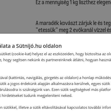
Ez a mennyiség 1 kg liszthez elegen
A maradék kovászt zárjuk le és te
"etessük" meg 2 evőkanál vízzel és 
Ebből bármikor süthetünk úgy, hog
"megetetjük" 1 dl vízzel és 10 dkg l
lata a Sütnijó.hu oldalon
s a maradékot visszatesszük a hű
ütiket (cookie-kat) helyez el az eszközeiden, hogy biztosítsa az ol
e, hogy segítsen nekünk és partnereinknek átlátni, hogyan haszná
tával (kattintás, navigálás, görgetés az oldalon) a honlap működé
ütik a jogos érdekünk alapján alkalmazásra kerülnek, egyes sütik
rulásodra is szükségünk van. Ezen sütik segítségével más platfo
t hirdetéseket tudunk megjeleníteni neked.
 sütikkel, illetve a sütik eltávolításával kapcsolatos további info