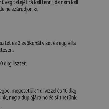
üveg tetejét rá kell tenni, de nem kell
de ne száradjon ki.
ztet és 3 evőkanál vizet és egy villa
ntesen.
0 dkg lisztet.
gbe, megetetjük 1 dl vízzel és 10 dkg
rjunk, míg a duplájára nő és süthetünk