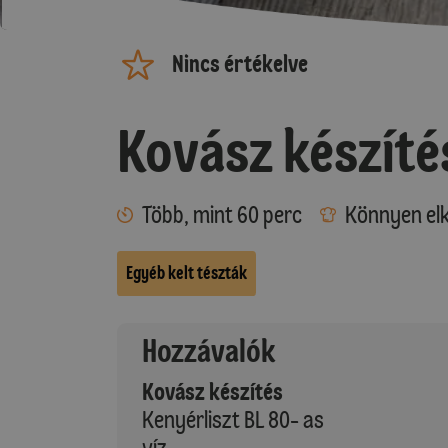
Nincs értékelve
Kovász készíté
Több, mint 60 perc
Könnyen elk
Egyéb kelt tészták
Hozzávalók
Kovász készítés
Kenyérliszt BL 80- as
víz