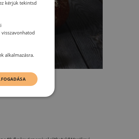
ez kérjük tekintsd
i
y visszavonhatod
ek alkalmazásra.
ELFOGADÁSA