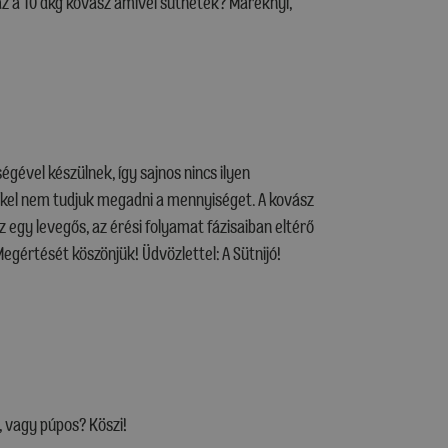
z a 10 dkg kovász amivel süthetek? Maréknyi,
gével készülnek, így sajnos nincs ilyen
kkel nem tudjuk megadni a mennyiséget. A kovász
 egy levegős, az érési folyamat fázisaiban eltérő
Megértését köszönjük! Üdvözlettel: A Sütnijó!
, vagy púpos? Köszi!