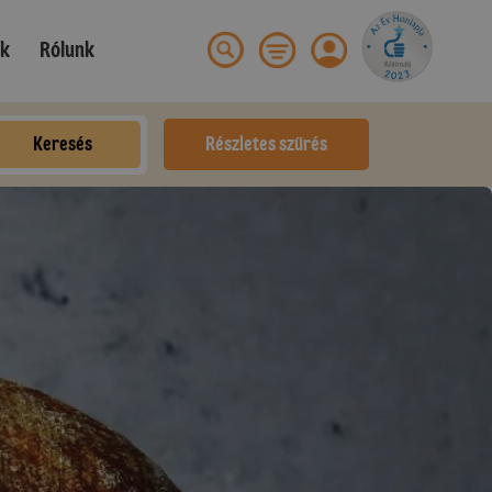
ek
Rólunk
Keresés
Részletes szűrés