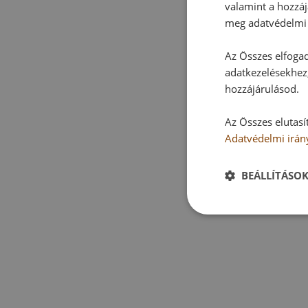
valamint a hozzáj
meg adatvédelmi 
Az Összes elfogad
adatkezelésekhez,
hozzájárulásod.
Az Összes elutasí
Adatvédelmi irán
BEÁLLÍTÁSO