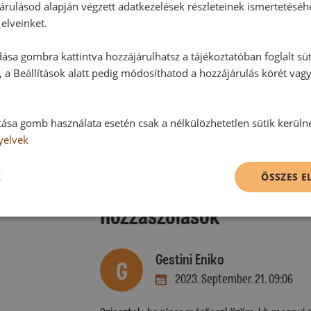
árulásod alapján végzett adatkezelések részleteinek ismertetéséh
elveinket.
ása gombra kattintva hozzájárulhatsz a tájékoztatóban foglalt süt
 a Beállítások alatt pedig módosíthatod a hozzájárulás körét vag
tása gomb használata esetén csak a nélkülözhetetlen sütik kerüln
yelvek
K
ÖSSZES 
Hozzászólások
Gestini Eniko
G
2023. September. 21. 09:06