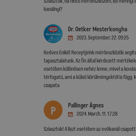
Sziasztok, ha nincs mérőeszközöm, kb mennyi a
kanálnyi?
Dr. Oetker Mesterkonyha
2023. September. 22. 09:25
Kedves Enikő! Receptjeink mérőeszközök segítsé
tapasztalatunk. Az Ön által kérdezett mértéke
esetében különösen nehéz lenne, mivel a kovász
térfogatú, ami a külső körülményektől is függ. 
csapata
Pallinger Ágnes
P
2024. March. 11. 17:28
Sziasztok! A liszt esetében az evőkanál csapott