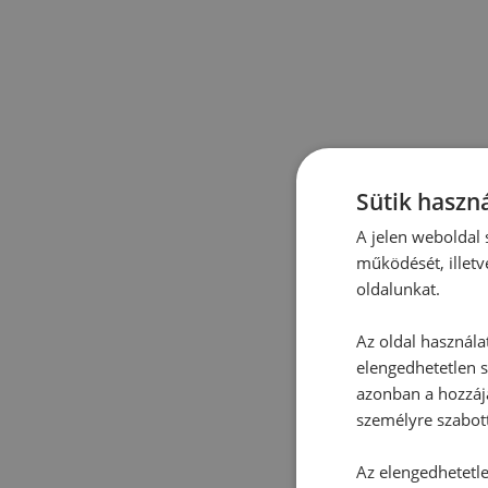
Sütik haszná
A jelen weboldal s
működését, illetv
oldalunkat.
Az oldal használa
elengedhetetlen s
azonban a hozzájá
személyre szabot
Az elengedhetetlen