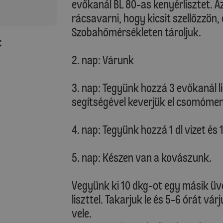
evőkanál BL 80-as kenyérlisztet. Az 
rácsavarni, hogy kicsit szellőzzön, 
Szobahőmérsékleten tároljuk.
:
2. nap: Várunk
3. nap: Tegyünk hozzá 3 evőkanál lis
segítségével keverjük el csomóme
4. nap: Tegyünk hozzá 1 dl vizet és 1
5. nap: Készen van a kovászunk.
Vegyünk ki 10 dkg-ot egy másik üve
liszttel. Takarjuk le és 5-6 órát vá
vele.