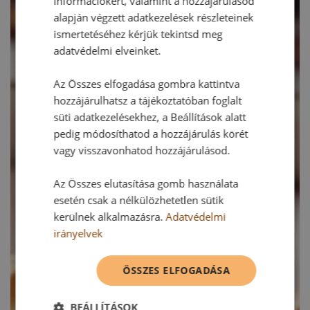
információkért, valamint a hozzájárulásod
alapján végzett adatkezelések részleteinek
ismertetéséhez kérjük tekintsd meg
adatvédelmi elveinket.
Az Összes elfogadása gombra kattintva
hozzájárulhatsz a tájékoztatóban foglalt
süti adatkezelésekhez, a Beállítások alatt
pedig módosíthatod a hozzájárulás körét
vagy visszavonhatod hozzájárulásod.
Az Összes elutasítása gomb használata
esetén csak a nélkülözhetetlen sütik
kerülnek alkalmazásra.
Adatvédelmi
irányelvek
ÖSSZES ELFOGADÁSA
BEÁLLÍTÁSOK