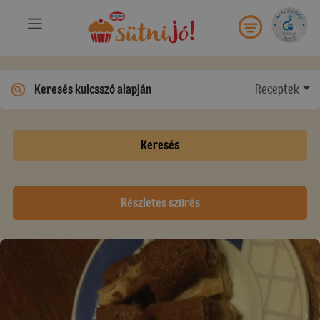
Receptek
Keresés
Részletes szűrés