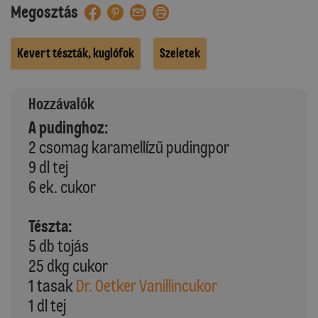
Megosztás
Kevert tészták, kuglófok
Szeletek
Hozzávalók
A pudinghoz:
2 csomag karamellízű pudingpor
9 dl tej
6 ek. cukor
Tészta:
5 db tojás
25 dkg cukor
1 tasak
Dr. Oetker Vanillincukor
1 dl tej