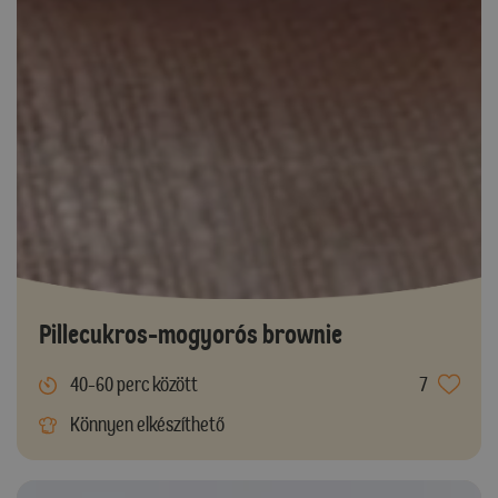
Pillecukros-mogyorós brownie
40-60 perc között
7
Könnyen elkészíthető