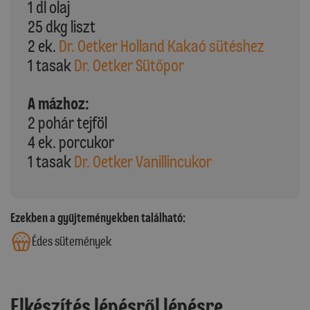
1 dl olaj
25 dkg liszt
2 ek.
Dr. Oetker Holland Kakaó sütéshez
1 tasak
Dr. Oetker Sütőpor
A mázhoz:
2 pohár tejföl
4 ek. porcukor
1 tasak
Dr. Oetker Vanillincukor
Ezekben a gyűjteményekben található:
Édes sütemények
Elkészítés lépésről lépésre