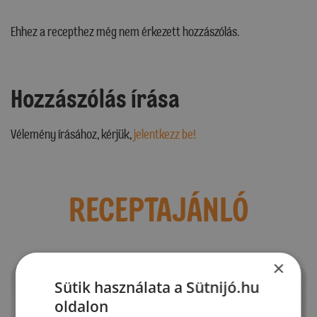
Ehhez a recepthez még nem érkezett hozzászólás.
Hozzászólás írása
Vélemény írásához, kérjük,
jelentkezz be!
RECEPTAJÁNLÓ
×
Sütik használata a Sütnijó.hu
oldalon