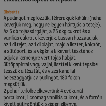
Elkészítés
A pudingot megfőzzük, félrerakjuk kihűlni (néha
keverjük meg, hogy ne legyen hártyás a teteje).
Az 5 db tojássárgáját, a 25 dkg cukrot és a
vaníliás cukrot elkeverjük. Lassan hozzáadjuk
az 1 dl tejet, az 1 dl olajat, majd a lisztet, kakaót,
a sütőport, és a végén a kikevert tésztához
adjuk a keményre vert tojás habját.
Sütőpapírral vagy vajjal, liszttel kikent tepsibe
tesszük a tésztát, és vizes kanállal
beleszaggatjuk a pudingot. 180 fokon
megsütjük.
2 pohár tejfölbe elkeverünk 4 evőkanál
porcukrot, 1 csomag vaníliás cukrot, és a forrón
kivett sütire öntjük, szépen elkenve.