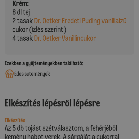
Krém:
8 dl tej
2 tasak
Dr. Oetker Eredeti Puding vaníliaízű
cukor (ízlés szerint)
4 tasak
Dr. Oetker Vanillincukor
Ezekben a gyűjteményekben található:
Édes sütemények
Elkészítés lépésről lépésre
Elkészítés
Az 5 db tojást szétválasztom, a fehérjéből
kemény habot verek. A sárgáját a cukorral