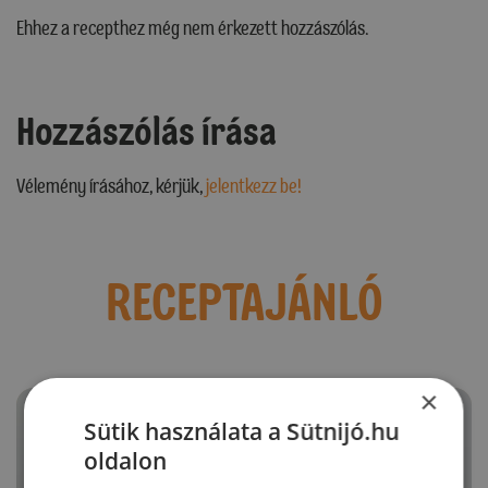
Ehhez a recepthez még nem érkezett hozzászólás.
Hozzászólás írása
Vélemény írásához, kérjük,
jelentkezz be!
RECEPTAJÁNLÓ
×
Sütik használata a Sütnijó.hu
oldalon