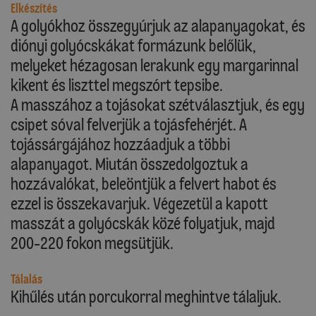
Elkészítés
A golyókhoz összegyúrjuk az alapanyagokat, és
diónyi golyócskákat formázunk belőlük,
melyeket hézagosan lerakunk egy margarinnal
kikent és liszttel megszórt tepsibe.
A masszához a tojásokat szétválasztjuk, és egy
csipet sóval felverjük a tojásfehérjét. A
tojássárgájához hozzáadjuk a többi
alapanyagot. Miután összedolgoztuk a
hozzávalókat, beleöntjük a felvert habot és
ezzel is összekavarjuk. Végezetül a kapott
masszát a golyócskák közé folyatjuk, majd
200-220 fokon megsütjük.
Tálalás
Kihűlés után porcukorral meghintve tálaljuk.