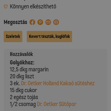
Könnyen elkészíthető
Megosztás
Szeletek
Kevert tészták, kuglófok
Hozzávalók
Golyókhoz:
12,5 dkg margarin
20 dkg liszt
3 ek.
Dr. Oetker Holland Kakaó sütéshez
15 dkg cukor
2 egész tojás
1/2 csomag
Dr. Oetker Sütőpor