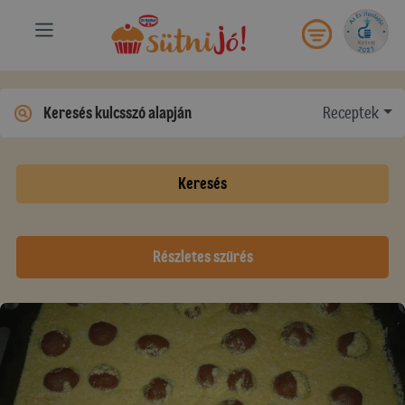
Receptek
Keresés
Részletes szűrés