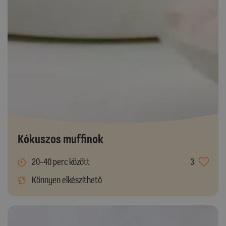
Kókuszos muffinok
20-40 perc között
3
Könnyen elkészíthető