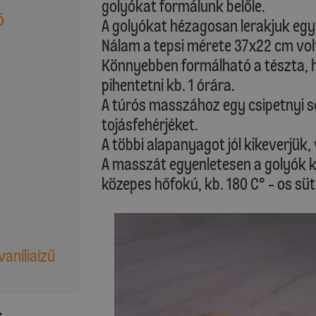
golyókat formálunk belőle.
ó
A golyókat hézagosan lerakjuk egy k
Nálam a tepsi mérete 37x22 cm volt,
Könnyebben formálható a tészta, ha
pihentetni kb. 1 órára.
A túrós masszához egy csipetnyi 
tojásfehérjéket.
A többi alapanyagot jól kikeverjük,
A masszát egyenletesen a golyók kö
közepes hőfokú, kb. 180 C° - os süt
vaníliaízű
: