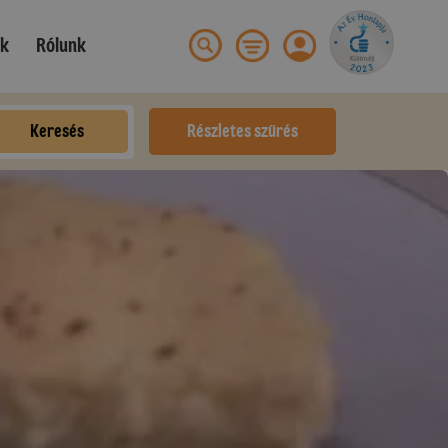
ek
Rólunk
Keresés
Részletes szűrés