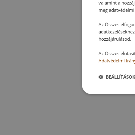
valamint a hozzáj
meg adatvédelmi 
Az Összes elfogad
adatkezelésekhez,
hozzájárulásod.
Az Összes elutasí
Adatvédelmi irán
BEÁLLÍTÁSO