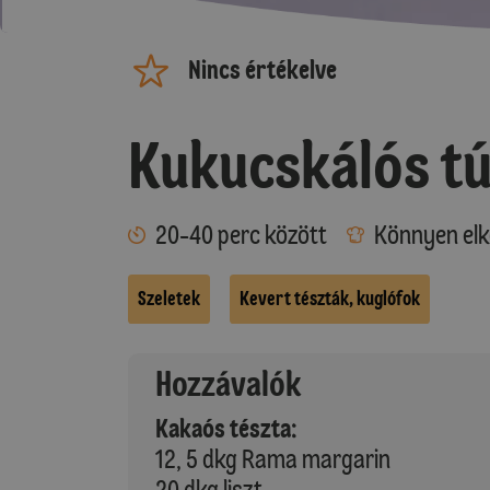
Nincs értékelve
Kukucskálós t
20-40 perc között
Könnyen elk
Szeletek
Kevert tészták, kuglófok
Hozzávalók
Kakaós tészta:
12, 5 dkg Rama margarin
20 dkg liszt