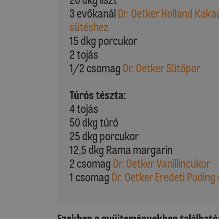
3 evőkanál
Dr. Oetker Holland Kaka
sütéshez
15 dkg porcukor
2 tojás
1/2 csomag
Dr. Oetker Sütőpor
Túrós tészta:
4 tojás
50 dkg túró
25 dkg porcukor
12,5 dkg Rama margarin
2 csomag
Dr. Oetker Vanillincukor
1 csomag
Dr. Oetker Eredeti Puding 
Ezekben a gyűjteményekben található