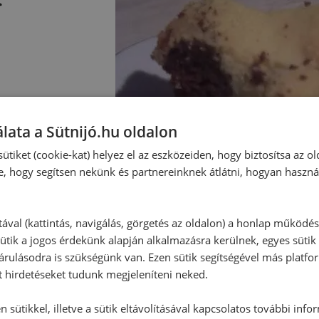
lata a Sütnijó.hu oldalon
ütiket (cookie-kat) helyez el az eszközeiden, hogy biztosítsa az ol
e, hogy segítsen nekünk és partnereinknek átlátni, hogyan haszná
tával (kattintás, navigálás, görgetés az oldalon) a honlap működé
ütik a jogos érdekünk alapján alkalmazásra kerülnek, egyes sütik
rulásodra is szükségünk van. Ezen sütik segítségével más platfo
t hirdetéseket tudunk megjeleníteni neked.
 sütikkel, illetve a sütik eltávolításával kapcsolatos további info