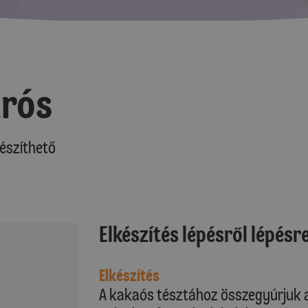
úrós
észíthető
Elkészítés lépésről lépésr
Elkészítés
A kakaós tésztához összegyúrjuk a