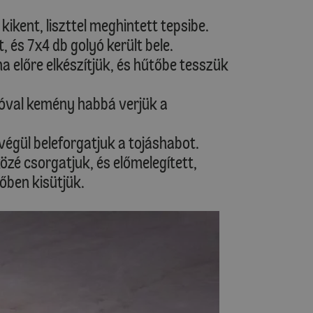
ikent, liszttel meghintett tepsibe.
 és 7x4 db golyó került bele.
 előre elkészítjük, és hűtőbe tesszük
sóval kemény habbá verjük a
 végül beleforgatjuk a tojáshabot.
zé csorgatjuk, és előmelegített,
őben kisütjük.