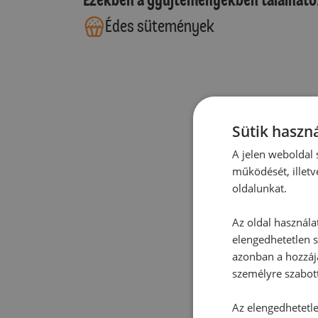
Édes sütemények
Sütik haszná
A jelen weboldal s
működését, illetv
oldalunkat.
Az oldal használa
elengedhetetlen s
azonban a hozzájá
személyre szabot
Az elengedhetetlen