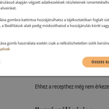
árulásod alapján végzett adatkezelések részleteinek ismertetéséh
elveinket.
ása gombra kattintva hozzájárulhatsz a tájékoztatóban foglalt süt
 a Beállítások alatt pedig módosíthatod a hozzájárulás körét vag
tása gomb használata esetén csak a nélkülözhetetlen sütik kerüln
yelvek
K
ÖSSZES 
Hozzászólások
Ehhez a recepthez még nem érkeze