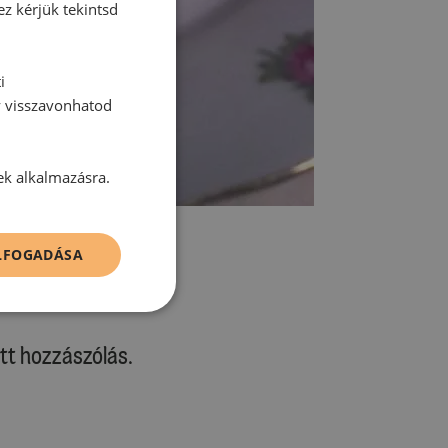
ez kérjük tekintsd
i
y visszavonhatod
ek alkalmazásra.
ELFOGADÁSA
tt hozzászólás.