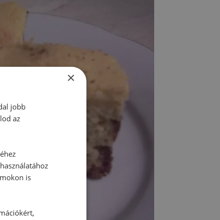
×
dal jobb
lod az
séhez
 használatához
rmokon is
rmációkért,