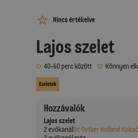
Nincs értékelve
Lajos szelet
40-60 perc között
Könnyen elk
Szeletek
Hozzávalók
Lajos szelet
2 evőkanál
Dr. Oetker Holland Kaka
2 evőkanál méz