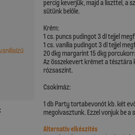
percig keverjük, majd a liszttel, a 
sütünk belőle.
Krém:
1 cs. puncs pudingot 3 dl tejjel meg
1 cs. vanília pudingot 3 dl tejjel me
vaníliaízű
20 dkg margarint 15 dkg porcukorr
Az összekevert krémet a tésztára ke
rózsaszínt.
Csokimáz:
1 db Party tortabevonót kb. két evők
:
megolvasztunk. Ezzel vonjuk be a 
Alternatív elkészítés