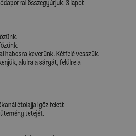
szódaporral összegyúrjuk, 3 lapot
főzünk.
gfőzünk.
al habosra keverünk. Kétfelé vesszük.
njük, alulra a sárgát, felülre a
anál étolajjal gőz felett
sütemény tetejét.