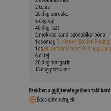
2 tojás
20 dkg porcukor
5 dkg vaj
40 dkg liszt
2 mokkás kanál szódabikarbóna
1 csomag
Dr. Oetker Eredeti Puding 
1 cs
Dr. Oetker Eredeti Puding puncs
6 dl tej
20 dkg margarin
15 dkg porcukor
Ezekben a gyűjteményekben található
Édes sütemények