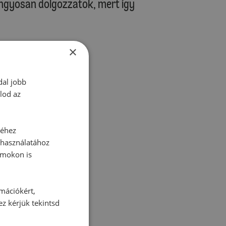
ngyosan dolgozzatok, mert így
×
dal jobb
tt hozzászólás.
lod az
séhez
 használatához
rmokon is
zz be!
rmációkért,
ez kérjük tekintsd