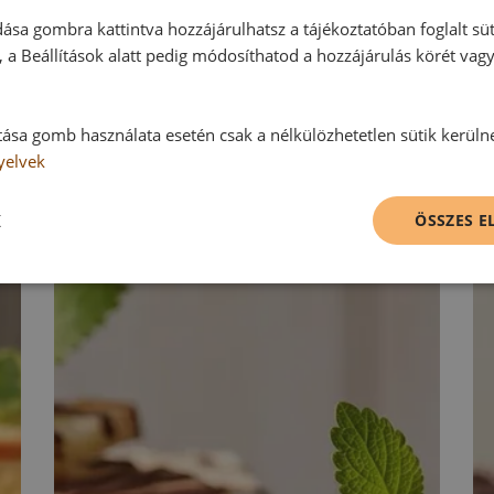
ása gombra kattintva hozzájárulhatsz a tájékoztatóban foglalt süt
 a Beállítások alatt pedig módosíthatod a hozzájárulás körét vag
tása gomb használata esetén csak a nélkülözhetetlen sütik kerüln
yelvek
K
ÖSSZES 