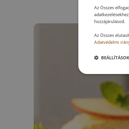
Az Összes elfogad
adatkezelésekhez,
hozzájárulásod.
Az Összes elutasí
Adatvédelmi irán
BEÁLLÍTÁSO