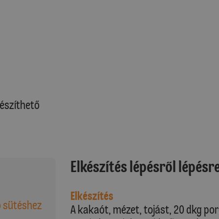
észíthető
Elkészítés lépésről lépésr
Elkészítés
ó sütéshez
A kakaót, mézet, tojást, 20 dkg porc