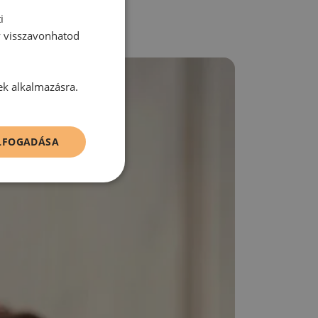
i
y visszavonhatod
ek alkalmazásra.
ELFOGADÁSA