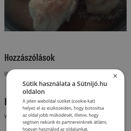
Hozzászólások
Ehhez a recepthez még nem érkezett hozzászólás.
×
Sütik használata a Sütnijó.hu
oldalon
Hozzászólás írása
A jelen weboldal sütiket (cookie-kat)
helyez el az eszközeiden, hogy biztosítsa
az oldal jobb működését, illetve, hogy
Vélemény írásához, kérjük,
jelentkezz be!
segítsen nekünk és partnereinknek átlátni,
hogyan használod az oldalunkat.