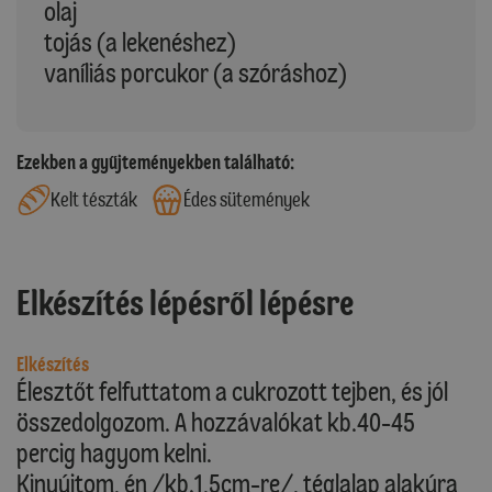
olaj
tojás (a lekenéshez)
vaníliás porcukor (a szóráshoz)
Ezekben a gyűjteményekben található:
Kelt tészták
Édes sütemények
Elkészítés lépésről lépésre
Elkészítés
Élesztőt felfuttatom a cukrozott tejben, és jól
összedolgozom. A hozzávalókat kb.40-45
percig hagyom kelni.
Kinyújtom, én /kb.1,5cm-re/, téglalap alakúra