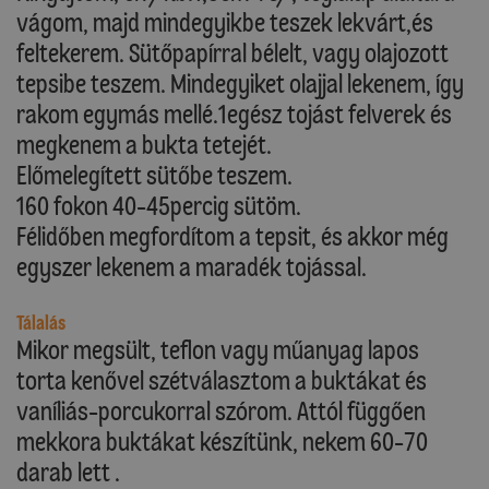
vágom, majd mindegyikbe teszek lekvárt,és
feltekerem. Sütőpapírral bélelt, vagy olajozott
tepsibe teszem. Mindegyiket olajjal lekenem, így
rakom egymás mellé.1egész tojást felverek és
megkenem a bukta tetejét.
Előmelegített sütőbe teszem.
160 fokon 40-45percig sütöm.
Félidőben megfordítom a tepsit, és akkor még
egyszer lekenem a maradék tojással.
Tálalás
Mikor megsült, teflon vagy műanyag lapos
torta kenővel szétválasztom a buktákat és
vaníliás-porcukorral szórom. Attól függően
mekkora buktákat készítünk, nekem 60-70
darab lett .