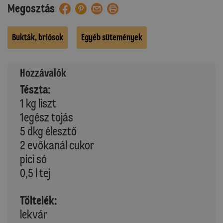
Megosztás
Bukták, briósok
Egyéb sütemények
Hozzávalók
Tészta:
1 kg liszt
1egész tojás
5 dkg élesztő
2 evőkanál cukor
pici só
0,5 l tej
Töltelék:
lekvár