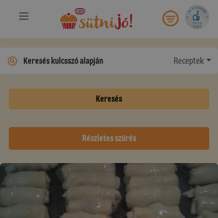
Receptek
Keresés
Részletes szűrés