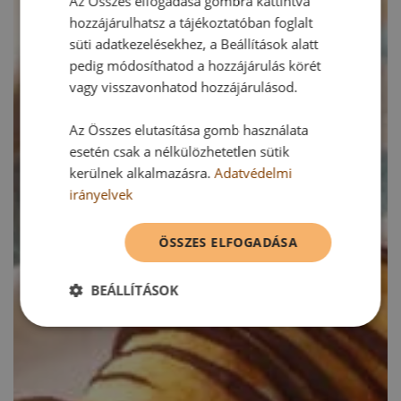
Az Összes elfogadása gombra kattintva
hozzájárulhatsz a tájékoztatóban foglalt
süti adatkezelésekhez, a Beállítások alatt
pedig módosíthatod a hozzájárulás körét
vagy visszavonhatod hozzájárulásod.
Az Összes elutasítása gomb használata
esetén csak a nélkülözhetetlen sütik
kerülnek alkalmazásra.
Adatvédelmi
irányelvek
ÖSSZES ELFOGADÁSA
BEÁLLÍTÁSOK