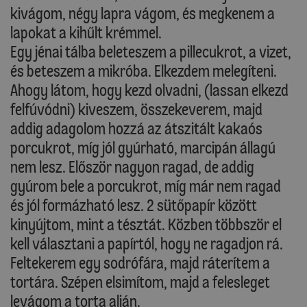
kivágom, négy lapra vágom, és megkenem a
lapokat a kihűlt krémmel.
Egy jénai tálba beleteszem a pillecukrot, a vizet,
és beteszem a mikróba. Elkezdem melegíteni.
Ahogy látom, hogy kezd olvadni, (lassan elkezd
felfúvódni) kiveszem, összekeverem, majd
addig adagolom hozzá az átszitált kakaós
porcukrot, míg jól gyúrható, marcipán állagú
nem lesz. Először nagyon ragad, de addig
gyúrom bele a porcukrot, míg már nem ragad
és jól formázható lesz. 2 sütőpapír között
kinyújtom, mint a tésztát. Közben többször el
kell választani a papírtól, hogy ne ragadjon rá.
Feltekerem egy sodrófára, majd ráterítem a
tortára. Szépen elsimítom, majd a felesleget
levágom a torta alján.