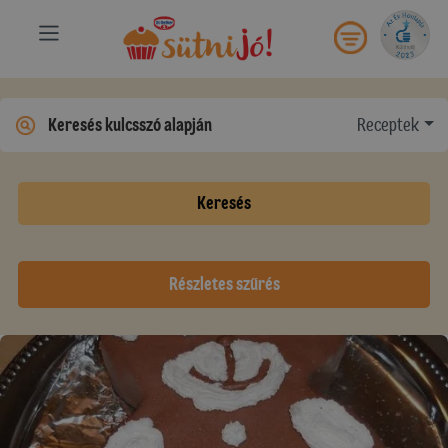
Receptek
Keresés
Részletes szűrés