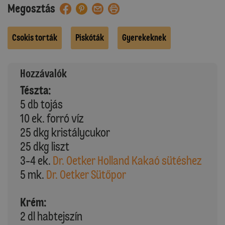
Megosztás
Csokis torták
Piskóták
Gyerekeknek
Hozzávalók
Tészta:
5 db tojás
10 ek. forró víz
25 dkg kristálycukor
25 dkg liszt
3-4 ek.
Dr. Oetker Holland Kakaó sütéshez
5 mk.
Dr. Oetker Sütőpor
Krém:
2 dl habtejszín