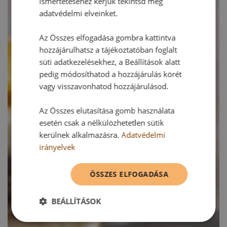
ismertetéséhez kérjük tekintsd meg
adatvédelmi elveinket.
Az Összes elfogadása gombra kattintva
hozzájárulhatsz a tájékoztatóban foglalt
süti adatkezelésekhez, a Beállítások alatt
pedig módosíthatod a hozzájárulás körét
vagy visszavonhatod hozzájárulásod.
Az Összes elutasítása gomb használata
esetén csak a nélkülözhetetlen sütik
kerülnek alkalmazásra.
Adatvédelmi
irányelvek
ÖSSZES ELFOGADÁSA
BEÁLLÍTÁSOK