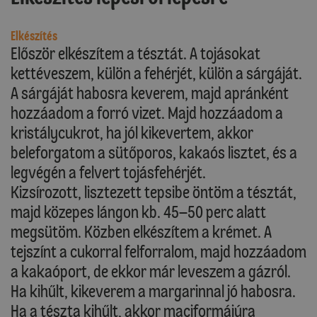
Elkészítés
Először elkészítem a tésztát. A tojásokat
kettéveszem, külön a fehérjét, külön a sárgáját.
A sárgáját habosra keverem, majd apránként
hozzáadom a forró vizet. Majd hozzáadom a
kristálycukrot, ha jól kikevertem, akkor
beleforgatom a sütőporos, kakaós lisztet, és a
legvégén a felvert tojásfehérjét.
Kizsírozott, lisztezett tepsibe öntöm a tésztát,
majd közepes lángon kb. 45–50 perc alatt
megsütöm. Közben elkészítem a krémet. A
tejszínt a cukorral felforralom, majd hozzáadom
a kakaóport, de ekkor már leveszem a gázról.
Ha kihűlt, kikeverem a margarinnal jó habosra.
Ha a tészta kihűlt, akkor maciformájúra