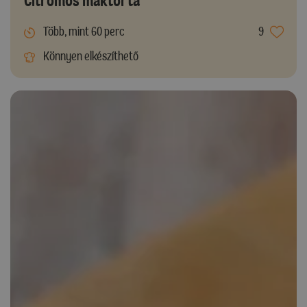
Citromos máktorta
Több, mint 60 perc
9
Könnyen elkészíthető