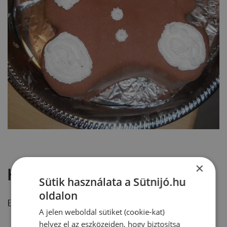
×
Hozzászólások
Sütik használata a Sütnijó.hu
oldalon
Ehhez a recepthez még nem érkezett hozzászólás.
A jelen weboldal sütiket (cookie-kat)
helyez el az eszközeiden, hogy biztosítsa