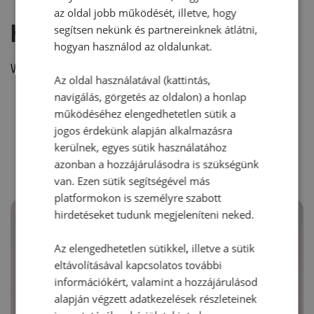
az oldal jobb működését, illetve, hogy
Hozzászólás írása
segítsen nekünk és partnereinknek átlátni,
hogyan használod az oldalunkat.
Vélemény írásához, kérjük,
jelentkezz be!
Az oldal használatával (kattintás,
navigálás, görgetés az oldalon) a honlap
működéséhez elengedhetetlen sütik a
RECEPTAJÁNLÓ
jogos érdekünk alapján alkalmazásra
kerülnek, egyes sütik használatához
azonban a hozzájárulásodra is szükségünk
van. Ezen sütik segítségével más
platformokon is személyre szabott
hirdetéseket tudunk megjeleníteni neked.
Az elengedhetetlen sütikkel, illetve a sütik
eltávolításával kapcsolatos további
információkért, valamint a hozzájárulásod
alapján végzett adatkezelések részleteinek