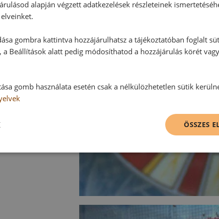
árulásod alapján végzett adatkezelések részleteinek ismertetéséh
elveinket.
ása gombra kattintva hozzájárulhatsz a tájékoztatóban foglalt süt
 a Beállítások alatt pedig módosíthatod a hozzájárulás körét vag
tása gomb használata esetén csak a nélkülözhetetlen sütik kerüln
yelvek
K
ÖSSZES 