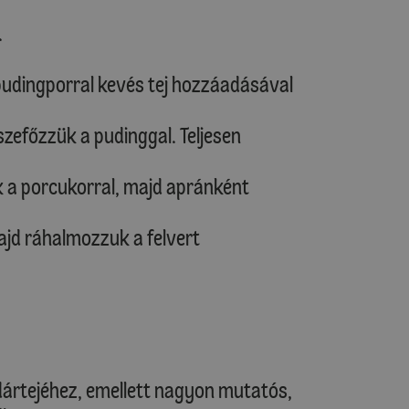
.
 pudingporral kevés tej hozzáadásával
sszefőzzük a pudinggal. Teljesen
 a porcukorral, majd apránként
jd ráhalmozzuk a felvert
dártejéhez, emellett nagyon mutatós,