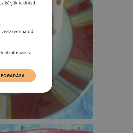
ez kérjük tekintsd
i
y visszavonhatod
ek alkalmazásra.
ELFOGADÁSA