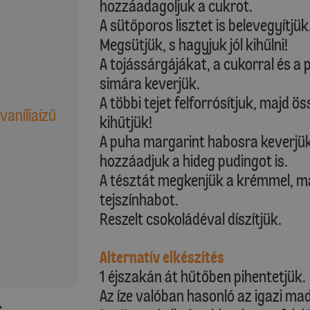
hozzáadagoljuk a cukrot.
A sütőporos lisztet is belevegyítjük
Megsütjük, s hagyjuk jól kihűlni!
A tojássárgájákat, a cukorral és a
simára keverjük.
A többi tejet felforrósítjuk, majd ö
vaníliaízű
kihűtjük!
A puha margarint habosra keverjük
hozzáadjuk a hideg pudingot is.
A tésztát megkenjük a krémmel, ma
tejszínhabot.
Reszelt csokoládéval díszítjük.
Alternatív elkészítés
1 éjszakán át hűtőben pihentetjük.
Az íze valóban hasonló az igazi ma
: