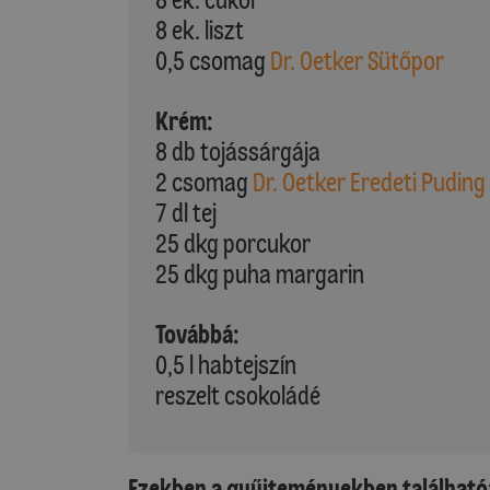
8 ek. liszt
0,5 csomag
Dr. Oetker Sütőpor
Krém:
8 db tojássárgája
2 csomag
Dr. Oetker Eredeti Puding 
7 dl tej
25 dkg porcukor
25 dkg puha margarin
Továbbá:
0,5 l habtejszín
reszelt csokoládé
Ezekben a gyűjteményekben található