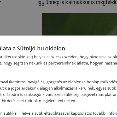
így ünnepi alkalmakkor is megfelelő
lata a Sütnijó.hu oldalon
ütiket (cookie-kat) helyez el az eszközeiden, hogy biztosítsa az ol
e, hogy segítsen nekünk és partnereinknek átlátni, hogyan haszná
tával (kattintás, navigálás, görgetés az oldalon) a honlap működé
ütik a jogos érdekünk alapján alkalmazásra kerülnek, egyes sütik
rulásodra is szükségünk van. Ezen sütik segítségével más platfo
t hirdetéseket tudunk megjeleníteni neked.
 sütikkel, illetve a sütik eltávolításával kapcsolatos további info