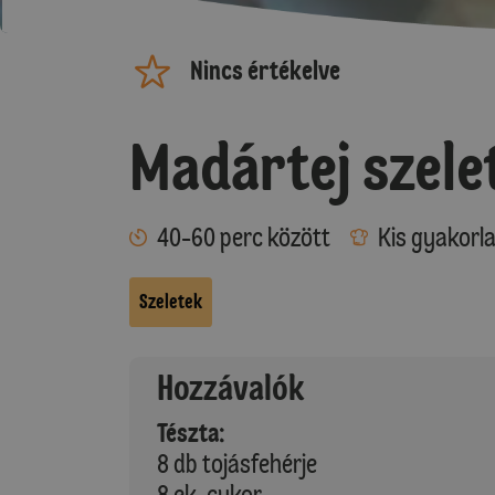
Nincs értékelve
Madártej szele
40-60 perc között
Kis gyakorl
Szeletek
Hozzávalók
Tészta:
8 db tojásfehérje
8 ek. cukor