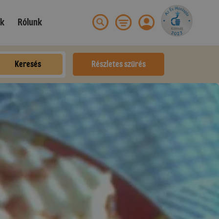
ek
Rólunk
Keresés
Részletes szűrés