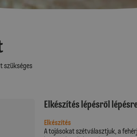
t
at szükséges
Elkészítés lépésről lépésr
Elkészítés
A tojásokat szétválasztjuk, a fehé