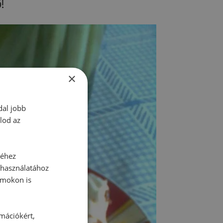
!
×
dal jobb
lod az
séhez
 használatához
rmokon is
rmációkért,