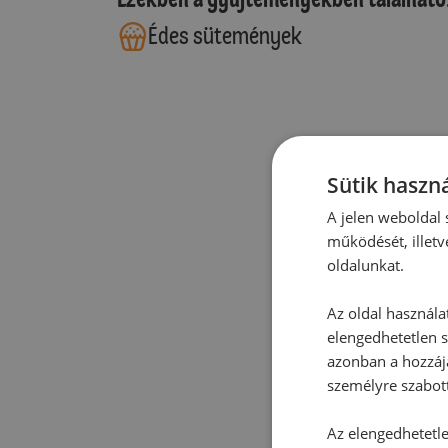
Édes sütemények
Sütik haszná
A jelen weboldal s
működését, illetv
oldalunkat.
Az oldal használa
elengedhetetlen s
azonban a hozzájá
személyre szabot
Az elengedhetetlen