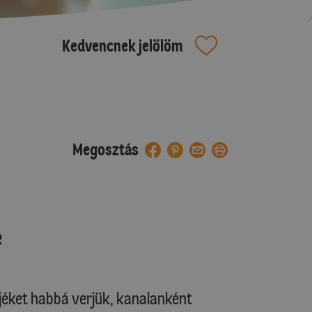
Kedvencnek jelölöm
Megosztás
e
rjéket habbá verjük, kanalanként