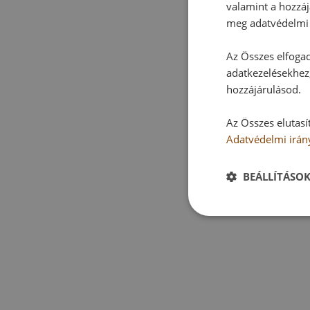
valamint a hozzáj
meg adatvédelmi 
Az Összes elfogad
adatkezelésekhez,
hozzájárulásod.
Az Összes elutasí
Adatvédelmi irán
BEÁLLÍTÁSO