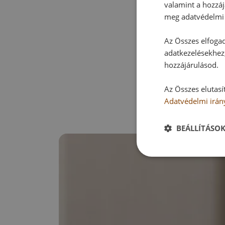
valamint a hozzáj
meg adatvédelmi 
Az Összes elfogad
adatkezelésekhez,
hozzájárulásod.
Az Összes elutasí
Adatvédelmi irán
BEÁLLÍTÁSO