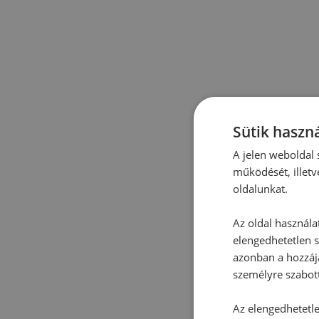
Sütik haszná
A jelen weboldal s
működését, illetv
oldalunkat.
Az oldal használa
elengedhetetlen s
azonban a hozzájá
személyre szabot
Az elengedhetetlen