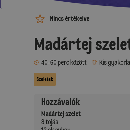
Nincs értékelve
Madártej szele
40-60 perc között
Kis gyakorl
Szeletek
Hozzávalók
Madártej szelet
8 tojás
12 ek cukor