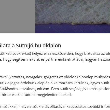
lata a Sütnijó.hu oldalon
ütiket (cookie-kat) helyez el az eszközeiden, hogy biztosítsa az ol
e, hogy segítsen nekünk és partnereinknek átlátni, hogyan haszná
Hozzászólások
tával (kattintás, navigálás, görgetés az oldalon) a honlap működé
ütik a jogos érdekünk alapján alkalmazásra kerülnek, egyes sütik
rulásodra is szükségünk van. Ezen sütik segítségével más platfo
Ehhez a recepthez még nem érkeze
t hirdetéseket tudunk megjeleníteni neked.
 sütikkel, illetve a sütik eltávolításával kapcsolatos további info