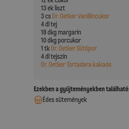
13 ek liszt
3 cs
Dr. Oetker Vanillincukor
4 dl tej
18 dkg margarin
10 dkg porcukor
1 tk
Dr. Oetker Sütőpor
4 dl tejszín
Dr. Oetker Tortadara kakaós
Ezekben a gyűjteményekben található
Édes sütemények