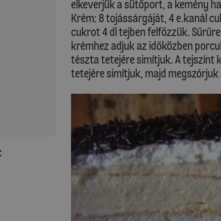
elkeverjük a sütőport, a kemény h
Krém: 8 tojássárgáját, 4 e.kanál cukr
cukrot 4 dl tejben felfőzzük. Sűrűre
krémhez adjuk az időközben porcuk
tészta tetejére simítjuk. A tejszín
tetejére simítjuk, majd megszórjuk 
: