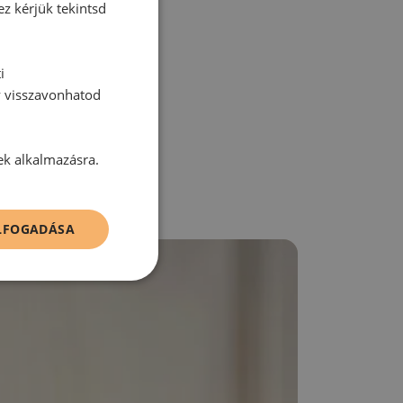
ez kérjük tekintsd
zz be!
i
y visszavonhatod
ek alkalmazásra.
ELFOGADÁSA