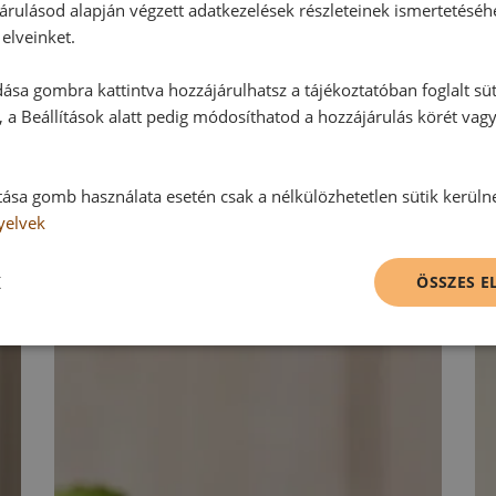
Hozzászólás írása
árulásod alapján végzett adatkezelések részleteinek ismertetéséh
elveinket.
Vélemény írásához, kérjük,
jelentke
ása gombra kattintva hozzájárulhatsz a tájékoztatóban foglalt süt
 a Beállítások alatt pedig módosíthatod a hozzájárulás körét vag
RECEPTAJÁNLÓ
tása gomb használata esetén csak a nélkülözhetetlen sütik kerüln
yelvek
K
ÖSSZES 