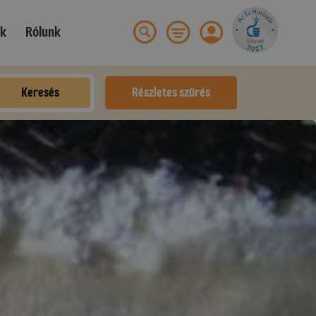
ek
Rólunk
Keresés
Részletes szűrés