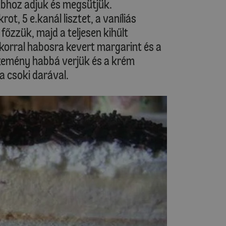
abhoz adjuk és megsütjük.
ot, 5 e.kanál lisztet, a vaníliás
 főzzük, majd a teljesen kihűlt
orral habosra kevert margarint és a
t kemény habbá verjük és a krém
a csoki darával.