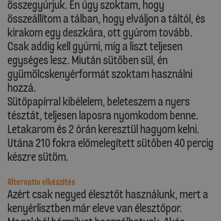
összegyúrjuk. Én úgy szoktam, hogy
összeállítom a tálban, hogy elváljon a táltól, és
kirakom egy deszkára, ott gyúrom tovább.
Csak addig kell gyúrni, míg a liszt teljesen
egységes lesz. Miután sütőben sül, én
gyümölcskenyérformát szoktam használni
hozzá.
Sütőpapírral kibélelem, beleteszem a nyers
tésztát, teljesen laposra nyomkodom benne.
Letakarom és 2 órán keresztül hagyom kelni.
Utána 210 fokra előmelegített sütőben 40 percig
készre sütöm.
Alternatív elkészítés
Azért csak negyed élesztőt használunk, mert a
kenyérlisztben már eleve van élesztőpor.