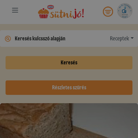
Receptek
Keresés
Részletes szűrés