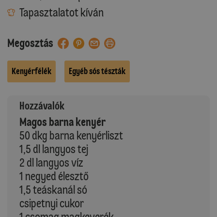
Tapasztalatot kíván
Megosztás
Kenyérfélék
Egyéb sós tészták
Hozzávalók
Magos barna kenyér
50 dkg barna kenyérliszt
1,5 dl langyos tej
2 dl langyos víz
1 negyed élesztő
1,5 teáskanál só
csipetnyi cukor
1 csomag magkeverék