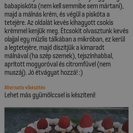
babapiskóta (nem kell semmibe sem mártani),
majd a málnás krém, és végül a piskóta a
tetejére. Az oldalát kevés kihagyott csokis
krémmel kenjük meg. Étcsokit olvasztunk kevés
olajjal egy müzlis tálkában a mikróban, ez kerül
a legtetejére, majd díszítjük a kimaradt
málnával (ha szép szemek), tejszínhabbal,
aprított mogyoróval és citromfűvel (nem
muszáj). Jó étvágyat hozzá! :)
Alternatív elkészítés
Lehet más gyümölccsel is készíteni!