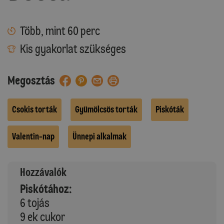
Több, mint 60 perc
Kis gyakorlat szükséges
Megosztás
Csokis torták
Gyümölcsös torták
Piskóták
Valentin-nap
Ünnepi alkalmak
Hozzávalók
Piskótához:
6 tojás
9 ek cukor