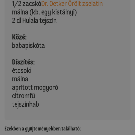
1/2 zacskó
Dr. Oetker Őrölt zselatin
málna (kb. egy kistálnyi)
2 dl Hulala tejszín
Közé:
babapiskóta
Díszítés:
étcsoki
málna
aprított mogyoró
citromfű
tejszínhab
Ezekben a gyűjteményekben található: