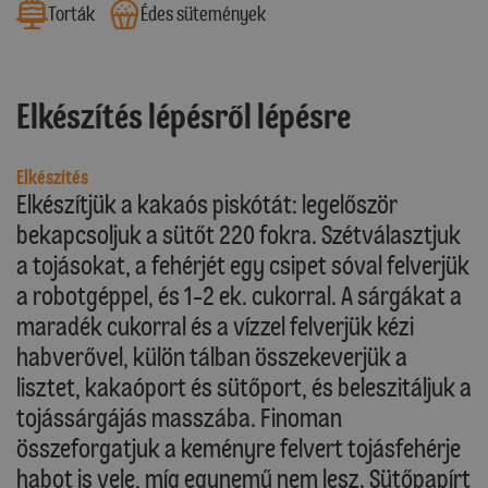
Torták
Édes sütemények
Elkészítés lépésről lépésre
Elkészítés
Elkészítjük a kakaós piskótát: legelőször
bekapcsoljuk a sütőt 220 fokra. Szétválasztjuk
a tojásokat, a fehérjét egy csipet sóval felverjük
a robotgéppel, és 1-2 ek. cukorral. A sárgákat a
maradék cukorral és a vízzel felverjük kézi
habverővel, külön tálban összekeverjük a
lisztet, kakaóport és sütőport, és beleszitáljuk a
tojássárgájás masszába. Finoman
összeforgatjuk a keményre felvert tojásfehérje
habot is vele, míg egynemű nem lesz. Sütőpapírt