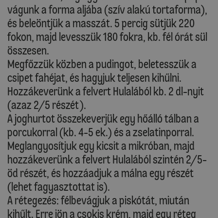
vágunk a forma aljába (szív alakú tortaforma),
és beleöntjük a masszát. 5 percig sütjük 220
fokon, majd levesszük 180 fokra, kb. fél órát sül
összesen.
Megfőzzük közben a pudingot, beletesszük a
csipet fahéjat, és hagyjuk teljesen kihűlni.
Hozzákeverünk a felvert Hulalából kb. 2 dl-nyit
(azaz 2/5 részét).
A joghurtot összekeverjük egy hőálló tálban a
porcukorral (kb. 4-5 ek.) és a zselatinporral.
Meglangyosítjuk egy kicsit a mikróban, majd
hozzákeverünk a felvert Hulalából szintén 2/5-
öd részét, és hozzáadjuk a málna egy részét
(lehet fagyasztottat is).
A rétegezés: félbevágjuk a piskótát, miután
kihűlt. Erre jön a csokis krém, majd egy réteg