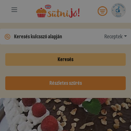
Receptek
Keresés
Részletes szűrés