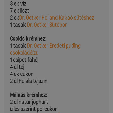
3 ek víz
7 ek liszt
2 ek
Dr. Oetker Holland Kakaó sütéshez
1 tasak
Dr. Oetker Sütőpor
Csokis krémhez:
1 tasak
Dr. Oetker Eredeti puding
csokoládéízű
1 csipet fahéj
4 dl tej
4 ek cukor
2 dl Hulala tejszín
Málnás krémhez:
2 dl natúr joghurt
ízlés szerint porcukor