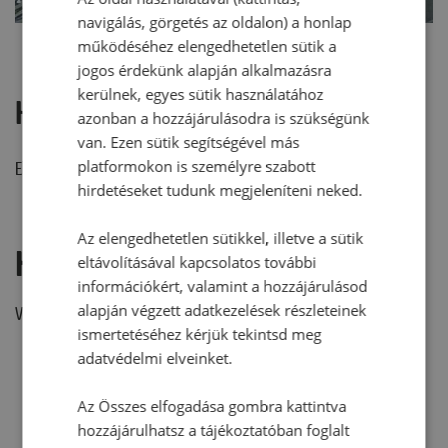
navigálás, görgetés az oldalon) a honlap
működéséhez elengedhetetlen sütik a
jogos érdekünk alapján alkalmazásra
kerülnek, egyes sütik használatához
Hozzászólások
azonban a hozzájárulásodra is szükségünk
van. Ezen sütik segítségével más
platformokon is személyre szabott
Ehhez a recepthez még nem érkezett hozzászólás.
hirdetéseket tudunk megjeleníteni neked.
Az elengedhetetlen sütikkel, illetve a sütik
Hozzászólás írása
eltávolításával kapcsolatos további
információkért, valamint a hozzájárulásod
alapján végzett adatkezelések részleteinek
Vélemény írásához, kérjük,
jelentkezz be!
ismertetéséhez kérjük tekintsd meg
adatvédelmi elveinket.
RECEPTAJÁNLÓ
Az Összes elfogadása gombra kattintva
hozzájárulhatsz a tájékoztatóban foglalt