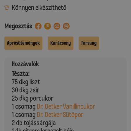
Könnyen elkészíthető
Megosztás
Aprósütemények
Karácsony
Farsang
Hozzávalók
Tészta:
75 dkg liszt
30 dkg zsír
25 dkg porcukor
1 csomag
Dr. Oetker Vanillincukor
1 csomag
Dr. Oetker Sütőpor
2 db tojássárgája
1 db citrom lereszelt héja