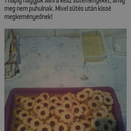
1 napig hagyjuk állni a kész süteményeket, amíg
meg nem puhulnak. Mivel sütés után kissé
megkeményednek!