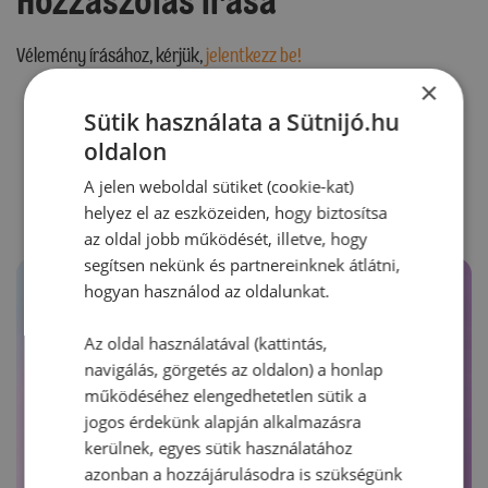
Hozzászólás írása
Vélemény írásához, kérjük,
jelentkezz be!
×
Sütik használata a Sütnijó.hu
oldalon
RECEPTAJÁNLÓ
A jelen weboldal sütiket (cookie-kat)
helyez el az eszközeiden, hogy biztosítsa
az oldal jobb működését, illetve, hogy
segítsen nekünk és partnereinknek átlátni,
hogyan használod az oldalunkat.
Az oldal használatával (kattintás,
navigálás, görgetés az oldalon) a honlap
működéséhez elengedhetetlen sütik a
jogos érdekünk alapján alkalmazásra
kerülnek, egyes sütik használatához
azonban a hozzájárulásodra is szükségünk