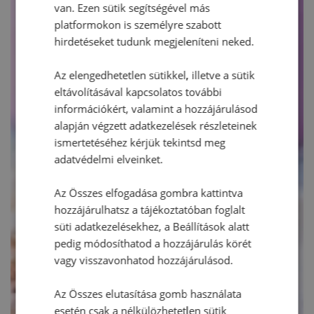
van. Ezen sütik segítségével más
platformokon is személyre szabott
hirdetéseket tudunk megjeleníteni neked.
Az elengedhetetlen sütikkel, illetve a sütik
eltávolításával kapcsolatos további
információkért, valamint a hozzájárulásod
alapján végzett adatkezelések részleteinek
ismertetéséhez kérjük tekintsd meg
adatvédelmi elveinket.
Az Összes elfogadása gombra kattintva
hozzájárulhatsz a tájékoztatóban foglalt
süti adatkezelésekhez, a Beállítások alatt
pedig módosíthatod a hozzájárulás körét
vagy visszavonhatod hozzájárulásod.
Az Összes elutasítása gomb használata
esetén csak a nélkülözhetetlen sütik