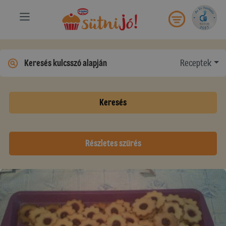
Receptek
Keresés
Részletes szűrés