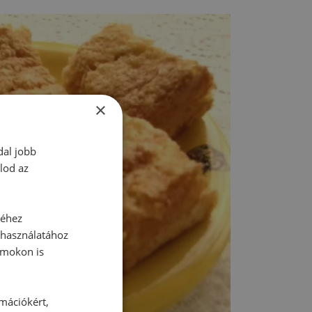
×
dal jobb
lod az
séhez
 használatához
rmokon is
rmációkért,