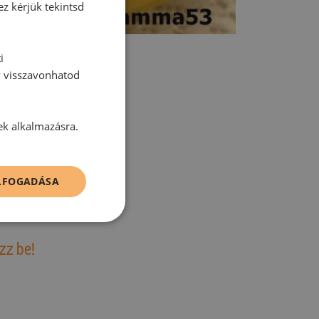
ez kérjük tekintsd
i
y visszavonhatod
ek alkalmazásra.
tt hozzászólás.
ELFOGADÁSA
zz be!