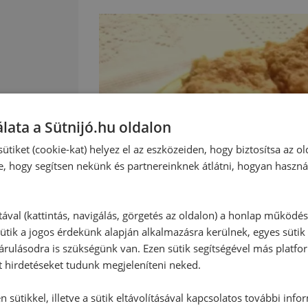
lata a Sütnijó.hu oldalon
ütiket (cookie-kat) helyez el az eszközeiden, hogy biztosítsa az ol
e, hogy segítsen nekünk és partnereinknek átlátni, hogyan haszná
:
tával (kattintás, navigálás, görgetés az oldalon) a honlap működé
ütik a jogos érdekünk alapján alkalmazásra kerülnek, egyes sütik
rulásodra is szükségünk van. Ezen sütik segítségével más platfo
t hirdetéseket tudunk megjeleníteni neked.
 sütikkel, illetve a sütik eltávolításával kapcsolatos további info