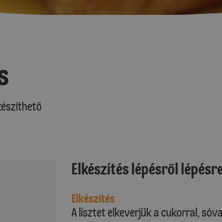
s
észíthető
Elkészítés lépésről lépésr
Elkészítés
A lisztet elkeverjük a cukorral, sóv