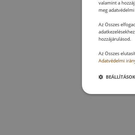
valamint a hozzáj
meg adatvédelmi 
Az Összes elfogad
adatkezelésekhez,
hozzájárulásod.
Az Összes elutasí
Adatvédelmi irán
BEÁLLÍTÁSO