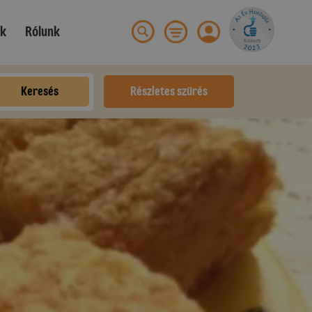
ek
Rólunk
Keresés
Részletes szűrés