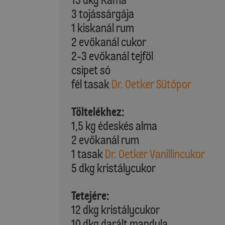
3 tojássárgája
1 kiskanál rum
2 evőkanál cukor
2-3 evőkanál tejföl
csipet só
fél tasak
Dr. Oetker Sütőpor
Töltelékhez:
1,5 kg édeskés alma
2 evőkanál rum
1 tasak
Dr. Oetker Vanillincukor
5 dkg kristálycukor
Tetejére:
12 dkg kristálycukor
10 dkg darált mandula