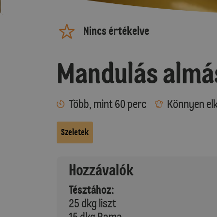
Nincs értékelve
Mandulás almá
Több, mint 60 perc
Könnyen elk
Szeletek
Hozzávalók
Tésztához:
25 dkg liszt
15 dkg Rama