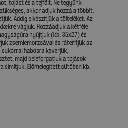
, tojást és a tejfölt. Ne tegyünk
szükséges, akkor adjuk hozzá a többit.
tjük. Addig elkészítjük a tölteléket. Az
kekre vágjuk. Hozzáadjuk a kétféle
 nagyságúra nyújtjuk (kb. 35x27) és
órjuk zsemlemorzsával és ráterítjük az
a cukorral habosra keverjük,
sztet, majd beleforgatjuk a tojások
 simítjuk. Előmelegített sütőben kb.