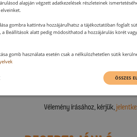
árulásod alapján végzett adatkezelések részleteinek ismertetéséh
elveinket.
ása gombra kattintva hozzájárulhatsz a tájékoztatóban foglalt süt
 a Beállítások alatt pedig módosíthatod a hozzájárulás körét vag
Hozzászólások
tása gomb használata esetén csak a nélkülözhetetlen sütik kerüln
Ehhez a recepthez még nem érkeze
yelvek
K
ÖSSZES 
Hozzászólás írása
Vélemény írásához, kérjük,
jelentke