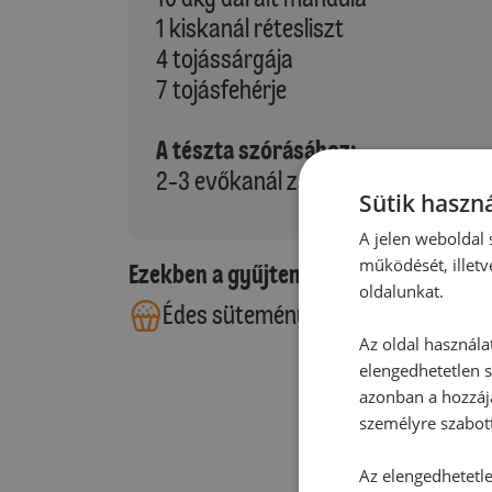
1 kiskanál rétesliszt
4 tojássárgája
7 tojásfehérje
A tészta szórásához:
2-3 evőkanál zsemlemorzsa
Sütik haszná
A jelen weboldal s
működését, illetv
Ezekben a gyűjteményekben található
oldalunkat.
Édes sütemények
Az oldal használa
elengedhetetlen s
azonban a hozzájá
személyre szabot
Az elengedhetetlen