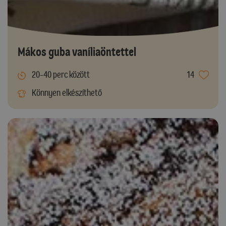
Mákos guba vaníliaöntettel
20-40 perc között
14
Könnyen elkészíthető