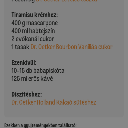
Tiramisu krémhez:
400 g mascarpone
400 ml habtejszín
2 evőkanál cukor
1 tasak
Dr. Oetker Bourbon Vaníliás cukor
Ezenkívül:
10-15 db babapiskóta
125 ml erős kávé
Díszítéshez:
Dr. Oetker Holland Kakaó sütéshez
Ezekben a gyűjteményekben található: