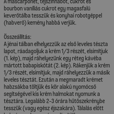
A mascarponét, tejszínhabot, cukrot és
bourbon vaníliás cukrot egy magasfalú
keverőtálba tesszük és konyhai robotgéppel
(habverő) kemény habbá verjük.
Összeállítás:
A jénai tálban elhelyezzük az első leveles tészta
lapot, ráadagoljuk a krém 1/3 részét, elsimítjuk
(1. kép), majd ráhelyezünk egy réteg kávéba
mártott babapiskótát (2. kép). Rákenjük a krém
1/3 részét, elsimítjuk, majd ráhelyezzük a másik
leveles tésztát. Ezután a megmaradt krémet
habzsákba töltjük és kör alakú nyomócső
segítségével kis krém halmokat nyomunk a
tésztára. Legalább 2-3 órára hűtőszekrénybe
tesszük (vagy egész éjszakára). Tálalás előtt