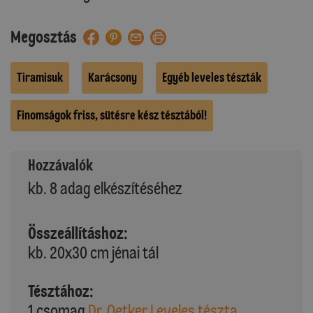
Megosztás
Tiramisuk
Karácsony
Egyéb leveles tészták
Finomságok friss, sütésre kész tésztából!
Hozzávalók
kb. 8 adag elkészítéséhez
Összeállításhoz:
kb. 20x30 cm jénai tál
Tésztához:
1 csomag
Dr. Oetker Leveles tészta