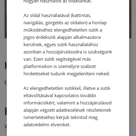
hogyan használod az oldalunkat.
Az oldal használatával (kattintás,
navigálás, görgetés az oldalon) a honlap
működéséhez elengedhetetlen sütik a
jogos érdekünk alapján alkalmazásra
kerülnek, egyes sütik használatához
azonban a hozzájárulásodra is szükségünk
van. Ezen sütik segítségével más
Hozzászólások
platformokon is személyre szabott
hirdetéseket tudunk megjeleníteni neked.
Ehhez a recepthez még nem érkezett hozzászólás.
Az elengedhetetlen sütikkel, illetve a sütik
eltávolításával kapcsolatos további
információkért, valamint a hozzájárulásod
Hozzászólás írása
alapján végzett adatkezelések részleteinek
ismertetéséhez kérjük tekintsd meg
adatvédelmi elveinket.
Vélemény írásához, kérjük,
jelentkezz be!