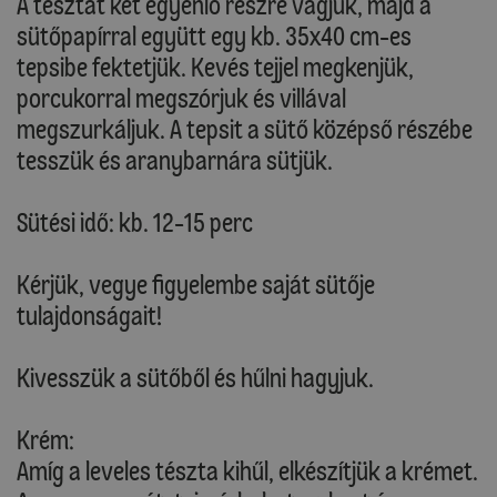
A tésztát két egyenlő részre vágjuk, majd a
sütőpapírral együtt egy kb. 35x40 cm-es
tepsibe fektetjük. Kevés tejjel megkenjük,
porcukorral megszórjuk és villával
megszurkáljuk. A tepsit a sütő középső részébe
tesszük és aranybarnára sütjük.
Sütési idő: kb. 12-15 perc
Kérjük, vegye figyelembe saját sütője
tulajdonságait!
Kivesszük a sütőből és hűlni hagyjuk.
Krém:
Amíg a leveles tészta kihűl, elkészítjük a krémet.