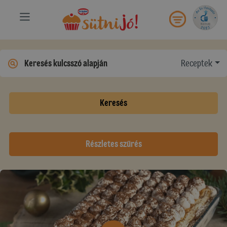
Receptek
Keresés
Részletes szűrés