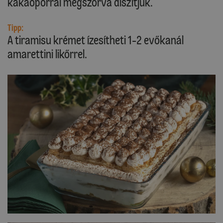
kakaóporral megszórva díszítjük.
Tipp:
A tiramisu krémet ízesítheti 1-2 evőkanál
amarettini likőrrel.