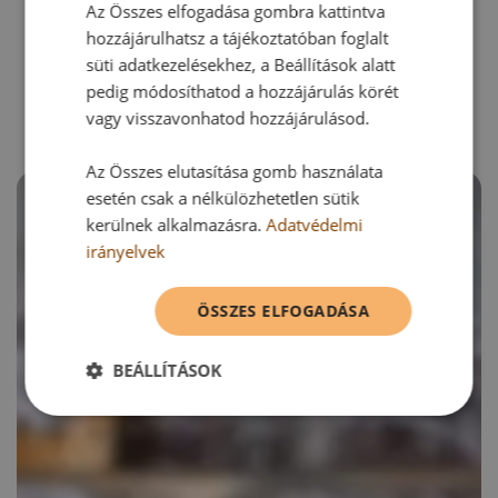
Az Összes elfogadása gombra kattintva
hozzájárulhatsz a tájékoztatóban foglalt
RECEPTAJÁNLÓ
süti adatkezelésekhez, a Beállítások alatt
pedig módosíthatod a hozzájárulás körét
vagy visszavonhatod hozzájárulásod.
Az Összes elutasítása gomb használata
esetén csak a nélkülözhetetlen sütik
kerülnek alkalmazásra.
Adatvédelmi
irányelvek
ÖSSZES ELFOGADÁSA
BEÁLLÍTÁSOK