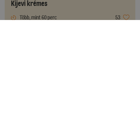
Kijevi krémes
Több, mint 60 perc
53
Könnyen elkészíthető