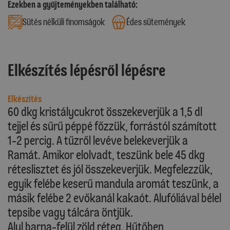
Ezekben a gyűjteményekben található:
Sütés nélküli finomságok
Édes sütemények
Elkészítés lépésről lépésre
Elkészítés
60 dkg kristálycukrot összekeverjük a 1,5 dl
tejjel és sűrű péppé főzzük, forrástól számított
1-2 percig. A tűzről levéve belekeverjük a
Ramát. Amikor elolvadt, teszünk bele 45 dkg
réteslisztet és jól összekeverjük. Megfelezzük,
egyik felébe keserű mandula aromát teszünk, a
másik felébe 2 evőkanál kakaót. Alufóliával bélel
tepsibe vagy tálcára öntjük.
Alul barna-felül zöld réteg. Hűtőben