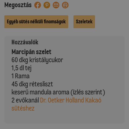
Megosztás
Egyéb sütés nélküli finomságok
Szeletek
Hozzávalók
Marcipán szelet
60 dkg kristálycukor
1,5 dl tej
1 Rama
45 dkg rétesliszt
keserű mandula aroma (ízlés szerint)
2 evőkanál
Dr. Oetker Holland Kakaó
sütéshez