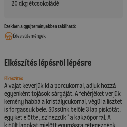
20 dkg étcsokoládé
Ezekben a gyűjteményekben található:
Édes sütemények
Elkészítés lépésről lépésre
Elkészítés
A vajat keverjük ki a porcukorral, adjuk hozzá
egyenként tojások sárgáját. A fehérjéket verjük
kemény habbá a kristálycukorral, végül a lisztet
is forgassuk bele. Süssünk belőle 3 lap piskótát,
egyiket előtte „színezzük” a kakaóporral. A
kihűlt lapokat mielőtt egymásra rétegeznénk,