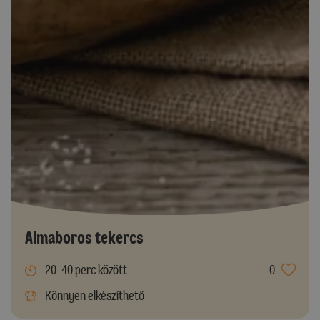
Almaboros tekercs
20-40 perc között
0
Könnyen elkészíthető