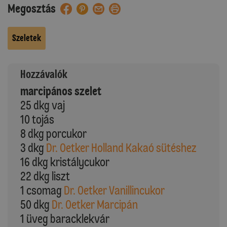
Megosztás
Szeletek
Hozzávalók
marcipános szelet
25 dkg vaj
10 tojás
8 dkg porcukor
3 dkg
Dr. Oetker Holland Kakaó sütéshez
16 dkg kristálycukor
22 dkg liszt
1 csomag
Dr. Oetker Vanillincukor
50 dkg
Dr. Oetker Marcipán
1 üveg baracklekvár