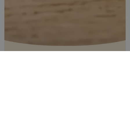
Almás tejberizs kocka
Több, mint 60 perc
0
Kis gyakorlat szükséges