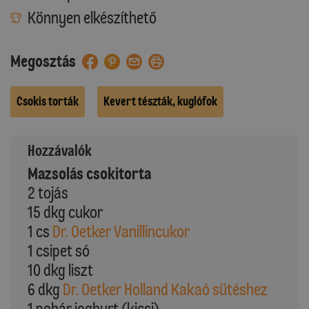
Könnyen elkészíthető
Megosztás
Csokis torták
Kevert tészták, kuglófok
Hozzávalók
Mazsolás csokitorta
2 tojás
15 dkg cukor
1 cs
Dr. Oetker Vanillincukor
1 csipet só
10 dkg liszt
6 dkg
Dr. Oetker Holland Kakaó sütéshez
1 pohár joghurt (kicsi)