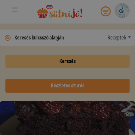
Receptek
Keresés
Részletes szűrés