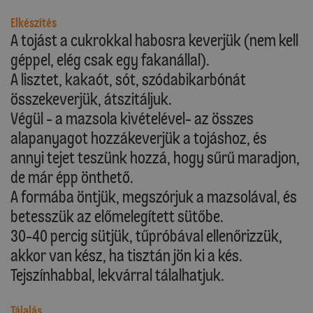
Elkészítés
A tojást a cukrokkal habosra keverjük (nem kell
géppel, elég csak egy fakanállal).
A lisztet, kakaót, sót, szódabikarbónát
összekeverjük, átszitáljuk.
Végül - a mazsola kivételével- az összes
alapanyagot hozzákeverjük a tojáshoz, és
annyi tejet teszünk hozzá, hogy sűrű maradjon,
de már épp önthető.
A formába öntjük, megszórjuk a mazsolával, és
betesszük az előmelegített sütőbe.
30-40 percig sütjük, tűpróbával ellenőrizzük,
akkor van kész, ha tisztán jön ki a kés.
Tejszínhabbal, lekvárral tálalhatjuk.
Tálalás