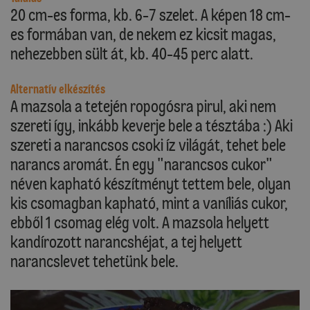
20 cm-es forma, kb. 6-7 szelet. A képen 18 cm-
es formában van, de nekem ez kicsit magas,
nehezebben sült át, kb. 40-45 perc alatt.
Alternatív elkészítés
A mazsola a tetején ropogósra pirul, aki nem
szereti így, inkább keverje bele a tésztába :) Aki
szereti a narancsos csoki íz világát, tehet bele
narancs aromát. Én egy "narancsos cukor"
néven kapható készítményt tettem bele, olyan
kis csomagban kapható, mint a vaníliás cukor,
ebből 1 csomag elég volt. A mazsola helyett
kandírozott narancshéjat, a tej helyett
narancslevet tehetünk bele.