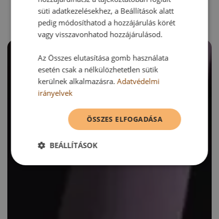
RECEPTAJÁNLÓ
süti adatkezelésekhez, a Beállítások alatt
pedig módosíthatod a hozzájárulás körét
vagy visszavonhatod hozzájárulásod.
Az Összes elutasítása gomb használata
esetén csak a nélkülözhetetlen sütik
kerülnek alkalmazásra.
Adatvédelmi
irányelvek
ÖSSZES ELFOGADÁSA
BEÁLLÍTÁSOK