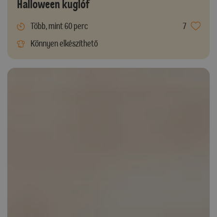
Halloween kuglóf
Több, mint 60 perc
7
Könnyen elkészíthető