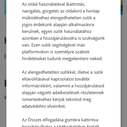
Az oldal használatával (kattintás,
navigálás, görgetés az oldalon) a honlap
működéséhez elengedhetetlen sütik a
jogos érdekünk alapján alkalmazásra
kerülnek, egyes sütik használatához
azonban a hozzájárulásodra is szükségünk
Hozzászólások
van. Ezen sütik segítségével más
platformokon is személyre szabott
Ehhez a recepthez még nem érkezett hozzászólás.
hirdetéseket tudunk megjeleníteni neked.
Az elengedhetetlen sütikkel, illetve a sütik
eltávolításával kapcsolatos további
Hozzászólás írása
információkért, valamint a hozzájárulásod
alapján végzett adatkezelések részleteinek
Vélemény írásához, kérjük,
jelentkezz be!
ismertetéséhez kérjük tekintsd meg
adatvédelmi elveinket.
Az Összes elfogadása gombra kattintva
hozzájárulhatsz a tájékoztatóban foglalt