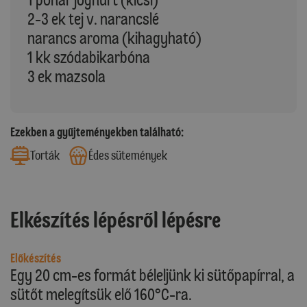
2-3 ek tej v. narancslé
narancs aroma (kihagyható)
1 kk szódabikarbóna
3 ek mazsola
Ezekben a gyűjteményekben található:
Torták
Édes sütemények
Elkészítés lépésről lépésre
Előkészítés
Egy 20 cm-es formát béleljünk ki sütőpapírral, a
sütőt melegítsük elő 160°C-ra.