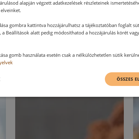
Hozzászólás írása
árulásod alapján végzett adatkezelések részleteinek ismertetéséh
elveinket.
Vélemény írásához, kérjük,
jelentke
ása gombra kattintva hozzájárulhatsz a tájékoztatóban foglalt süt
 a Beállítások alatt pedig módosíthatod a hozzájárulás körét vag
RECEPTAJÁNLÓ
tása gomb használata esetén csak a nélkülözhetetlen sütik kerüln
yelvek
K
ÖSSZES 