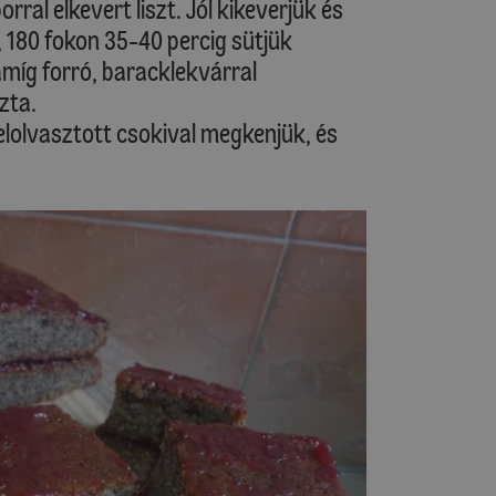
rral elkevert liszt. Jól kikeverjük és
k, 180 fokon 35-40 percig sütjük
míg forró, baracklekvárral
zta.
elolvasztott csokival megkenjük, és