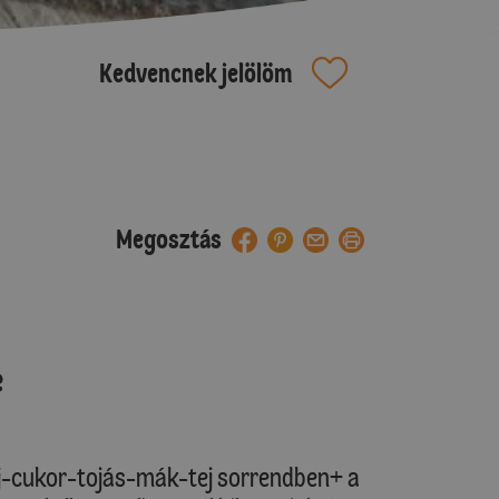
Kedvencnek jelölöm
Megosztás
e
j-cukor-tojás-mák-tej sorrendben+ a