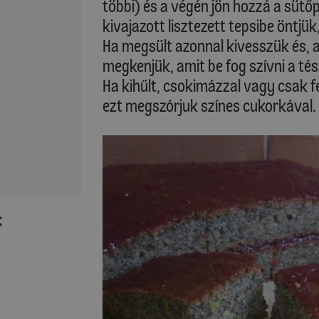
többi) és a végén jön hozzá a sütőpo
kivajazott lisztezett tepsibe öntjü
Ha megsült azonnal kivesszük és, a
megkenjük, amit be fog szívni a tés
Ha kihűlt, csokimázzal vagy csak f
ezt megszórjuk színes cukorkával.
: