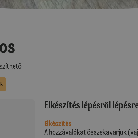
os
szíthető
ok
Elkészítés lépésről lépésr
Elkészítés
A hozzávalókat összekavarjuk (va