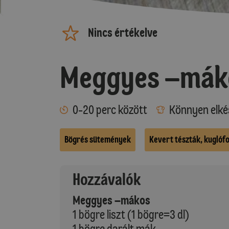
Nincs értékelve
Meggyes –mák
0-20 perc között
Könnyen elké
Bögrés sütemények
Kevert tészták, kuglóf
Hozzávalók
Meggyes –mákos
1 bögre liszt (1 bögre=3 dl)
1 bögre darált mák