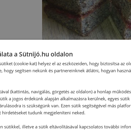
lata a Sütnijó.hu oldalon
ütiket (cookie-kat) helyez el az eszközeiden, hogy biztosítsa az ol
e, hogy segítsen nekünk és partnereinknek átlátni, hogyan haszná
Hozzászólások
tával (kattintás, navigálás, görgetés az oldalon) a honlap működé
ütik a jogos érdekünk alapján alkalmazásra kerülnek, egyes sütik
rulásodra is szükségünk van. Ezen sütik segítségével más platfo
Ehhez a recepthez még nem érkeze
t hirdetéseket tudunk megjeleníteni neked.
 sütikkel, illetve a sütik eltávolításával kapcsolatos további info