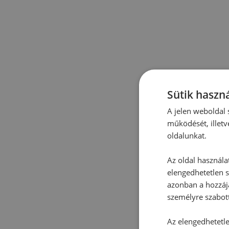
Sütik haszná
A jelen weboldal s
működését, illetv
oldalunkat.
Az oldal használa
elengedhetetlen s
azonban a hozzájá
személyre szabot
Az elengedhetetlen