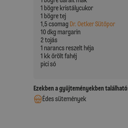
1 bögre kristálycukor
1 bögre tej
1,5 csomag
Dr. Oetker Sütőpor
10 dkg margarin
2 tojás
1 narancs reszelt héja
1 kk őrölt fahéj
pici só
Ezekben a gyűjteményekben található
Édes sütemények