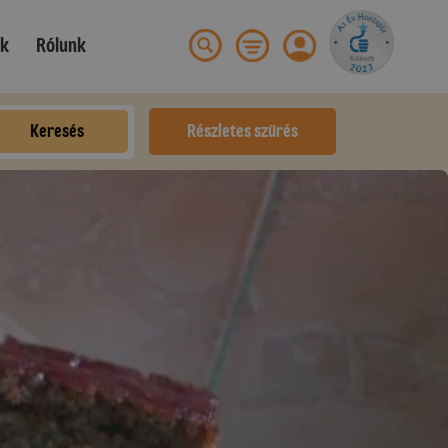
ek
Rólunk
Keresés
Részletes szűrés