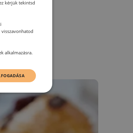
ez kérjük tekintsd
zz be!
i
y visszavonhatod
ek alkalmazásra.
ELFOGADÁSA