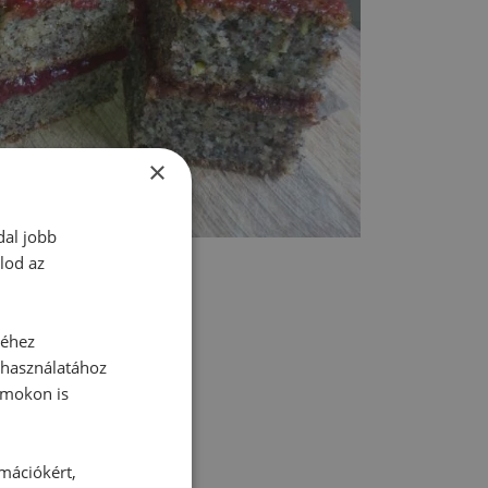
×
dal jobb
lod az
séhez
 használatához
rmokon is
tt hozzászólás.
rmációkért,